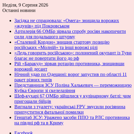
Неділя, 9 Серпня 2026
Останні новини
Засідка не спрацювала: «Омега» знищила ворожих
«ждунів» під Покровськом
Артилерія 66 ОМБр зірвала спробу росіян накопичити
сили для подальшого штурму
«Сталевий Кордон» знищив стартову позицію
російських «Молній» та інші ворожі цілі
«Ледь говорить російською»: полонений окупант із Туви
благає не повертати його до рф
Рій «Баракуд» зірвав ротацію противника, знищивши
ворожий десант
Нічний удар по Одещині: ворог запустив по області 11
ракет різних типів
Представниця ЗСУ Поліна Халькевич — переможницею
Кубка Європи зі скелелазіння
Шеф-кухарі 67 ОМБр зійшлися у кулінарному батлі: чим
пригощали бійців
Вигнали з туалету: українські FPV змусили росіянина
припуститися фатальної помилки
Генштаб ЗСУ: Уражено засоби ППО та РЛС противника
на півдні рф та в Криму
Facebook