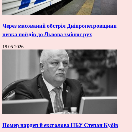
Через масований обстріл Дніпропетровщини
низка поїздів до Львова змінює рух
18.05.2026
Помер нардеп й ексголова НБУ Степан Кубів