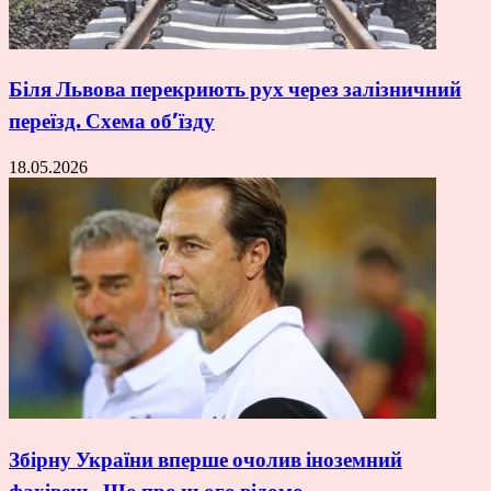
Біля Львова перекриють рух через залізничний
переїзд. Схема об’їзду
18.05.2026
Збірну України вперше очолив іноземний