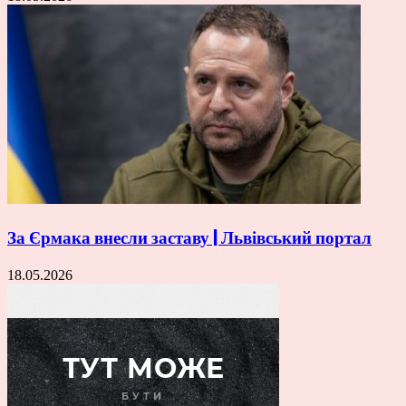
За Єрмака внесли заставу | Львівський портал
18.05.2026