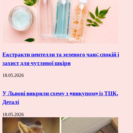
Екстракти центелли та зеленого чаю: спокій і
захист для чутливої шкіри
18.05.2026
У Львові викрили схему з «викупом» із ТЦК.
Деталі
18.05.2026