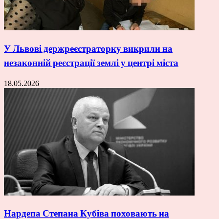
У Львові держреєстраторку викрили на
незаконній реєстрації землі у центрі міста
18.05.2026
Нардепа Степана Кубіва поховають на