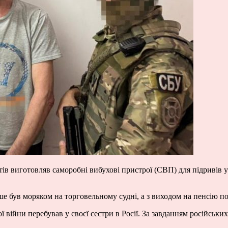
ів виготовляв саморобні вибухові пристрої (СВП) для підривів 
іше був моряком на торговельному судні, а з виходом на пенсію
ї війни перебував у своєї сестри в Росії. За завданням російськ