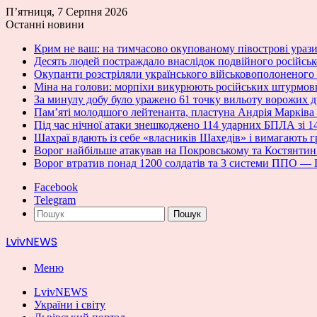
П’ятниця, 7 Серпня 2026
Останні новини
Крим не ваш: на тимчасово окупованому півострові ураз
Десять людей постраждало внаслідок подвійного російськ
Окупанти розстріляли українського військовополоненого
Міна на голови: морпіхи викурюють російських штурмовик
За минулу добу було уражено 61 точку вильоту ворожих
Пам’яті молодшого лейтенанта, пластуна Андрія Марківа
Під час нічної атаки знешкоджено 114 ударних БПЛА зі 
Шахраї вдають із себе «власників Шахедів» і вимагають г
Ворог найбільше атакував на Покровському та Костянти
Ворог втратив понад 1200 солдатів та 3 системи ППО —
Facebook
Telegram
Пошук
LvivNEWS
Меню
LvivNEWS
України і світу