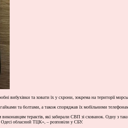
обні вибухівки та ховати їх у схрони, зокрема на території морс
 гайками та болтами, а також споряджав їх мобільними телефона
 виконавцям терактів, які забирали СВП зі схованок. Одну з так
в Одесі обласний ТЦК», – розповіли у СБУ.