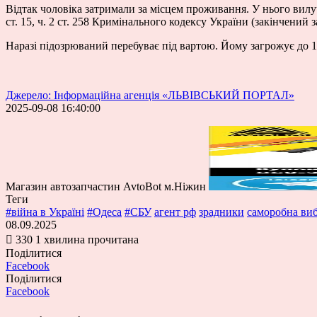
Відтак чоловіка затримали за місцем проживання. У нього вилу
ст. 15, ч. 2 ст. 258 Кримінального кодексу України (закінчений 
Наразі підозрюваний перебуває під вартою. Йому загрожує до 1
Джерело: Інформаційна агенція «ЛЬВІВСЬКИЙ ПОРТАЛ»
2025-09-08 16:40:00
Магазин автозапчастин AvtoBot м.Ніжин
Теги
#війна в Україні
#Одеса
#СБУ
агент рф
зрадники
саморобна виб
08.09.2025
330
1 хвилина прочитана
Поділитися
Facebook
Поділитися
Facebook