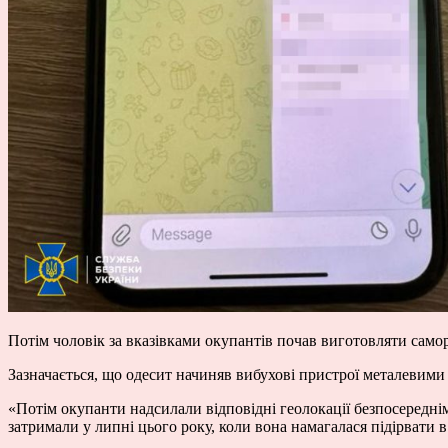
Потім чоловік за вказівками окупантів почав виготовляти самор
Зазначається, що одесит начиняв вибухові пристрої металевими
«Потім окупанти надсилали відповідні геолокації безпосереднім
затримали у липні цього року, коли вона намагалася підірвати 