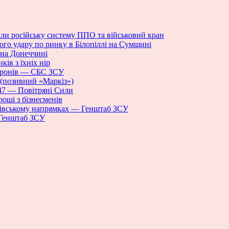
или російську систему ППО та військовий кран
ого удару по ринку в Білопіллі на Сумщині
 на Донеччині
ів з їхніх нір
 дронів — СБС ЗСУ
 (позивний «Маркіз»)
147 — Повітряні Сили
роші з бізнесменів
нівському напрямках — Генштаб ЗСУ
 Генштаб ЗСУ