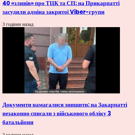
40 «зливів» про ТЦК та СП: на Прикарпатті
засудили адміна закритої Viber-групи
3 години назад
Документи намагалися знищити: на Закарпатті
незаконно списали з військового обліку 3
батальйони
3 години назад