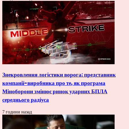
Знекровлення логістики ворога: представник
компанії-виробника про те, як програма
Міноборони змінює ринок ударних БПЛА
середнього радіуса
7 години назад