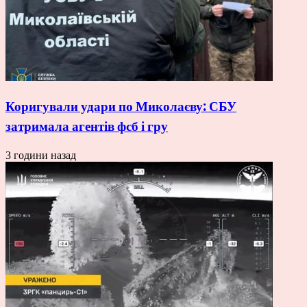
Коригували удари по Миколаєву: СБУ
затримала агентів фсб і гру
3 години назад