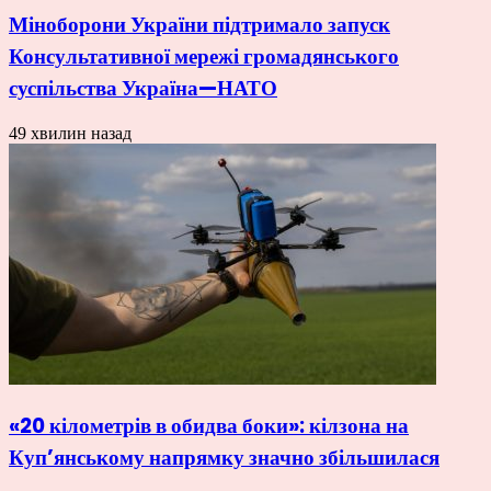
Міноборони України підтримало запуск
Консультативної мережі громадянського
суспільства Україна—НАТО
49 хвилин назад
«20 кілометрів в обидва боки»: кілзона на
Куп’янському напрямку значно збільшилася