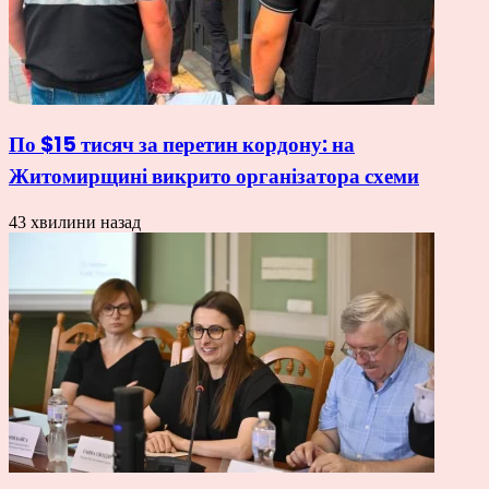
По $15 тисяч за перетин кордону: на
Житомирщині викрито організатора схеми
43 хвилини назад