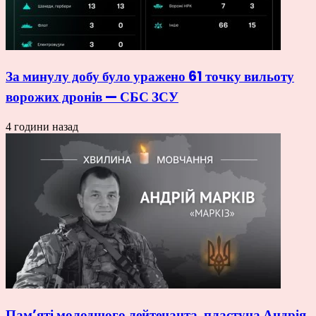
За минулу добу було уражено 61 точку вильоту
ворожих дронів — СБС ЗСУ
4 години назад
Пам’яті молодшого лейтенанта, пластуна Андрія