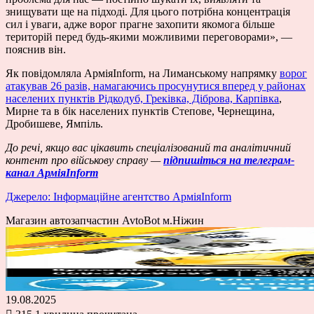
знищувати ще на підході. Для цього потрібна концентрація
сил і уваги, адже ворог прагне захопити якомога більше
територій перед будь-якими можливими переговорами», —
пояснив він.
Як повідомляла АрміяInform, на Лиманському напрямку
ворог
атакував 26 разів, намагаючись просунутися вперед у районах
населених пунктів Рідкодуб, Греківка, Діброва, Карпівка
,
Мирне та в бік населених пунктів Степове, Чернещина,
Дробишеве, Ямпіль.
До речі, якщо вас цікавить спеціалізований та аналітичний
контент про військову справу —
підпишіться на телеграм-
канал АрміяInform
Джерело: Інформаційне агентство АрміяInform
Магазин автозапчастин AvtoBot м.Ніжин
19.08.2025