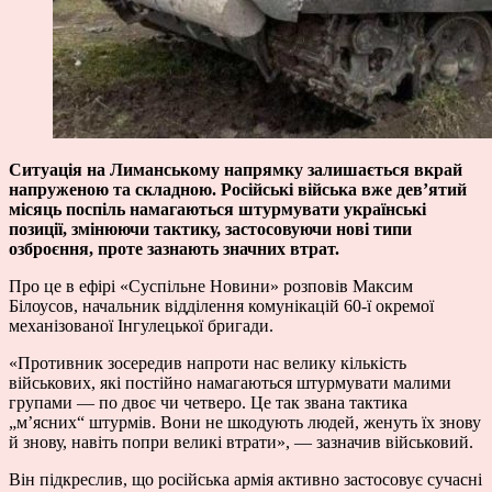
Ситуація на Лиманському напрямку залишається вкрай
напруженою та складною. Російські війська вже дев’ятий
місяць поспіль намагаються штурмувати українські
позиції, змінюючи тактику, застосовуючи нові типи
озброєння, проте зазнають значних втрат.
Про це в ефірі «Суспільне Новини» розповів Максим
Білоусов, начальник відділення комунікацій 60-ї окремої
механізованої Інгулецької бригади.
«Противник зосередив напроти нас велику кількість
військових, які постійно намагаються штурмувати малими
групами — по двоє чи четверо. Це так звана тактика
„м’ясних“ штурмів. Вони не шкодують людей, женуть їх знову
й знову, навіть попри великі втрати», — зазначив військовий.
Він підкреслив, що російська армія активно застосовує сучасні