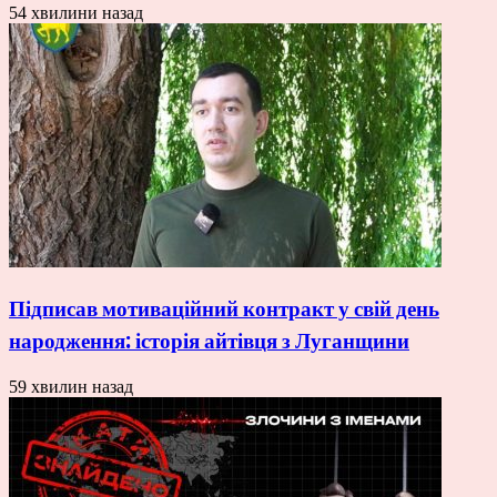
54 хвилини назад
Підписав мотиваційний контракт у свій день
народження: історія айтівця з Луганщини
59 хвилин назад