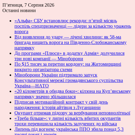
П’ятниця, 7 Серпня 2026
Останні новини
«Альфа» СБУ встановлює рекорди: п’ятий місяць
поспіль спецпризначенці — лідери за кількістю уражень
ворога
Від виявлення до удару — лічені хвилини: як 58-ма
бригада нищить ворога на Південно-Слобожанському
напрямку
До програми «Плюси» в додатку Армія+ долучилися
три нові компанії — Міноборони
По $15 тисяч за перетин кордону: на Житомирщині
викрито організатора схеми
Міноборони України підтримало запуск
Консультативної мережі громадянського суспільства
Україна—НАТО
«20 кілометрів в обидва боки»: кілзона на Куп’янському
напрямку значно збільшилася
Підписав мотиваційний контракт у свій день
народження: історія айтівця з Луганщини
Окупант отримав підозру за вербування неповнолітньої
«Треба більше»: у липні кількість вбитих окупантів
трохи перевищила кількість залучених до війська
Липень під вогнем: українська ППО збила понад 5,3
тисячі ракет і дронів