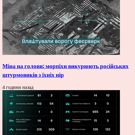
Міна на голови: морпіхи викурюють російських
штурмовиків з їхніх нір
4 години назад