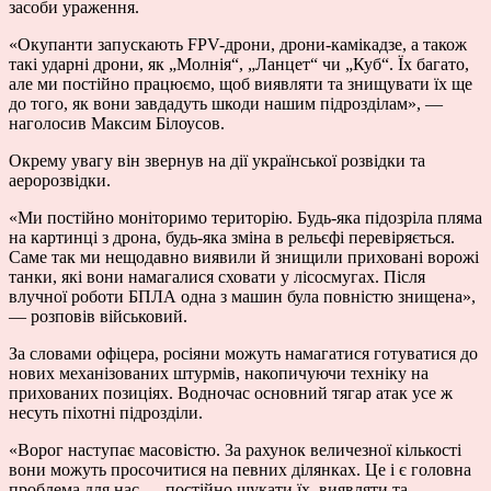
засоби ураження.
«Окупанти запускають FPV-дрони, дрони-камікадзе, а також
такі ударні дрони, як „Молнія“, „Ланцет“ чи „Куб“. Їх багато,
але ми постійно працюємо, щоб виявляти та знищувати їх ще
до того, як вони завдадуть шкоди нашим підрозділам», —
наголосив Максим Білоусов.
Окрему увагу він звернув на дії української розвідки та
аеророзвідки.
«Ми постійно моніторимо територію. Будь-яка підозріла пляма
на картинці з дрона, будь-яка зміна в рельєфі перевіряється.
Саме так ми нещодавно виявили й знищили приховані ворожі
танки, які вони намагалися сховати у лісосмугах. Після
влучної роботи БПЛА одна з машин була повністю знищена»,
— розповів військовий.
За словами офіцера, росіяни можуть намагатися готуватися до
нових механізованих штурмів, накопичуючи техніку на
прихованих позиціях. Водночас основний тягар атак усе ж
несуть піхотні підрозділи.
«Ворог наступає масовістю. За рахунок величезної кількості
вони можуть просочитися на певних ділянках. Це і є головна
проблема для нас — постійно шукати їх, виявляти та