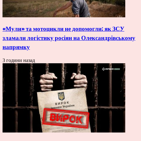
«Мули» та мотоцикли не допомогли: як ЗСУ
зламали логістику росіян на Олександрівському
напрямку
3 години назад