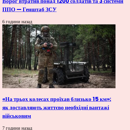
Ворог втратив понад 1200 солдатів та 3 системи
ППО — Генштаб ЗСУ
6 години назад
«На трьох колесах проїхав близько 15 км»:
як доставляють життєво необхідні вантажі
військовим
7 години назад