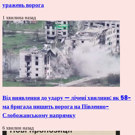
уражень ворога
1 хвилина назад
Від виявлення до удару — лічені хвилини: як 58-
ма бригада нищить ворога на Південно-
Слобожанському напрямку
6 хвилин назад