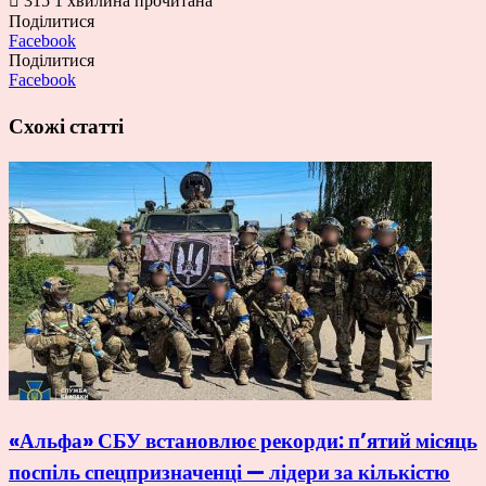
315
1 хвилина прочитана
Поділитися
Facebook
Поділитися
Facebook
Схожі статті
«Альфа» СБУ встановлює рекорди: п’ятий місяць
поспіль спецпризначенці — лідери за кількістю