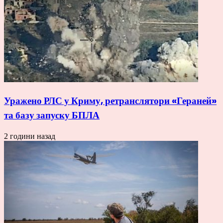
Уражено РЛС у Криму, ретранслятори «Гераней»
та базу запуску БПЛА
2 години назад