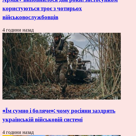
користуються троє з чотирьох
військовослужбовців
4 години назад
«Їм сумно і боляче»: чому росіяни заздрять
українській військовій системі
4 години назад