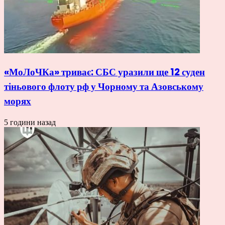
«МоЛоЧКа» триває: СБС уразили ще 12 суден
тіньового флоту рф у Чорному та Азовському
морях
5 години назад