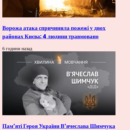
Ворожа атака спричинила пожежі у двох
районах Києва: 4 людини травмовано
6 години назад
Пам’яті Героя України В’ячеслава Шимчука