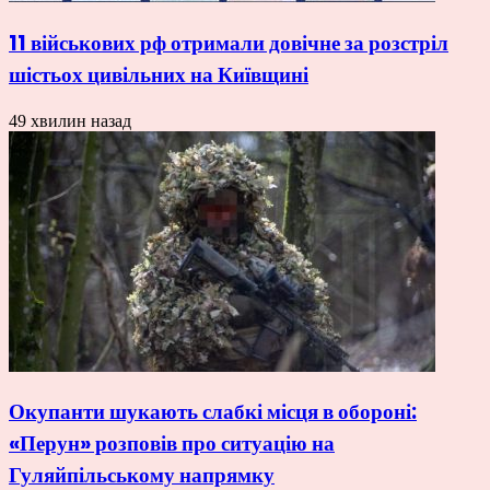
11 військових рф отримали довічне за розстріл
шістьох цивільних на Київщині
49 хвилин назад
Окупанти шукають слабкі місця в обороні:
«Перун» розповів про ситуацію на
Гуляйпільському напрямку