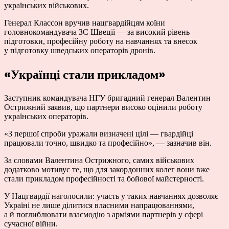
українських військових.
Генерал Классон вручив нацгвардійцям коїни
головнокомандувача ЗС Швеції — за високий рівень
підготовки, професійну роботу на навчаннях та внесок
у підготовку шведських операторів дронів.
«Українці стали прикладом»
Заступник командувача НГУ бригадний генерал Валентин
Острижний заявив, що партнери високо оцінили роботу
українських операторів.
«З першої спроби уражали визначені цілі — гвардійці
працювали точно, швидко та професійно», — зазначив він.
За словами Валентина Острижного, самих військових
додатково мотивує те, що для закордонних колег вони вже
стали прикладом професійності та бойової майстерності.
У Нацгвардії наголосили: участь у таких навчаннях дозволяє
Україні не лише ділитися власними напрацюваннями,
а й поглиблювати взаємодію з арміями партнерів у сфері
сучасної війни.