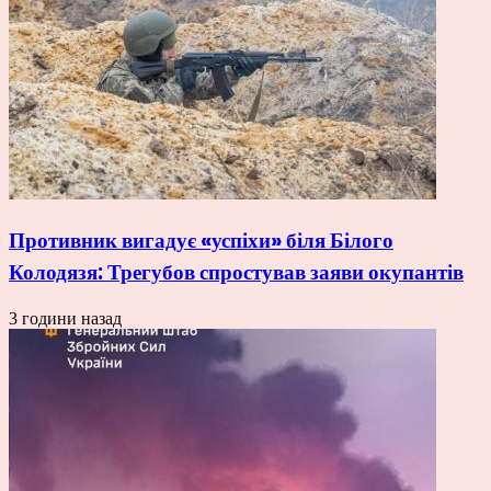
Противник вигадує «успіхи» біля Білого
Колодязя: Трегубов спростував заяви окупантів
3 години назад