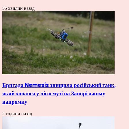
55 хвилин назад
Бригада Nemesis знищила російський танк,
який ховався у лісосмузі на Запорізькому
напрямку
2 години назад