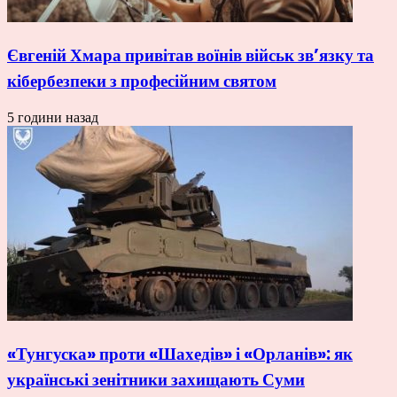
Євгеній Хмара привітав воїнів військ зв’язку та
кібербезпеки з професійним святом
5 години назад
«Тунгуска» проти «Шахедів» і «Орланів»: як
українські зенітники захищають Суми