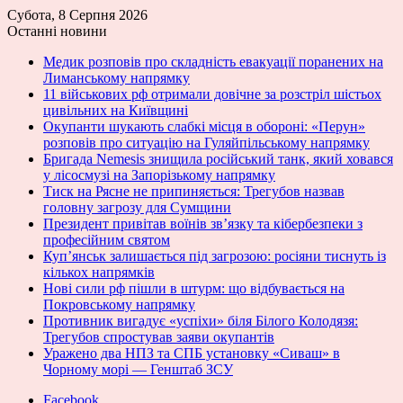
Субота, 8 Серпня 2026
Останні новини
Медик розповів про складність евакуації поранених на
Лиманському напрямку
11 військових рф отримали довічне за розстріл шістьох
цивільних на Київщині
Окупанти шукають слабкі місця в обороні: «Перун»
розповів про ситуацію на Гуляйпільському напрямку
Бригада Nemesis знищила російський танк, який ховався
у лісосмузі на Запорізькому напрямку
Тиск на Рясне не припиняється: Трегубов назвав
головну загрозу для Сумщини
Президент привітав воїнів зв’язку та кібербезпеки з
професійним святом
Куп’янськ залишається під загрозою: росіяни тиснуть із
кількох напрямків
Нові сили рф пішли в штурм: що відбувається на
Покровському напрямку
Противник вигадує «успіхи» біля Білого Колодязя:
Трегубов спростував заяви окупантів
Уражено два НПЗ та СПБ установку «Сиваш» в
Чорному морі — Генштаб ЗСУ
Facebook