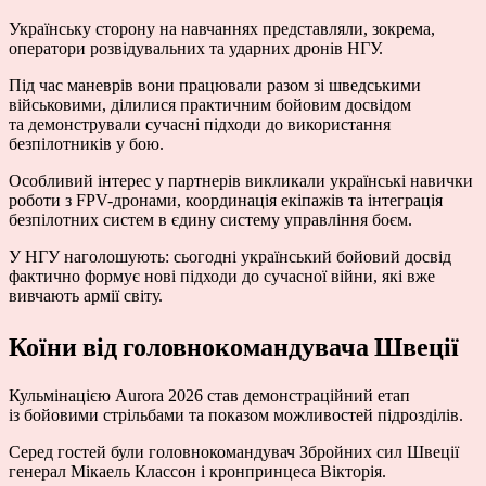
Українську сторону на навчаннях представляли, зокрема,
оператори розвідувальних та ударних дронів НГУ.
Під час маневрів вони працювали разом зі шведськими
військовими, ділилися практичним бойовим досвідом
та демонстрували сучасні підходи до використання
безпілотників у бою.
Особливий інтерес у партнерів викликали українські навички
роботи з FPV-дронами, координація екіпажів та інтеграція
безпілотних систем в єдину систему управління боєм.
У НГУ наголошують: сьогодні український бойовий досвід
фактично формує нові підходи до сучасної війни, які вже
вивчають армії світу.
Коїни від головнокомандувача Швеції
Кульмінацією Aurora 2026 став демонстраційний етап
із бойовими стрільбами та показом можливостей підрозділів.
Серед гостей були головнокомандувач Збройних сил Швеції
генерал Мікаель Классон і кронпринцеса Вікторія.