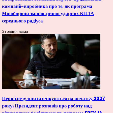
компанії-виробника про те, як програма
Міноборони змінює ринок ударних БПЛА
середнього радіуса
5 години назад
Перші результати очікуються на початку 2027
року: Президент розповів про роботу над