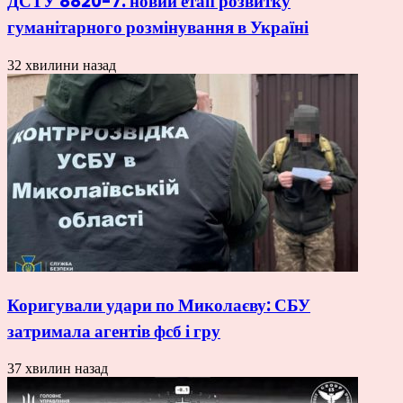
ДСТУ 8820-7: новий етап розвитку
гуманітарного розмінування в Україні
32 хвилини назад
Коригували удари по Миколаєву: СБУ
затримала агентів фсб і гру
37 хвилин назад