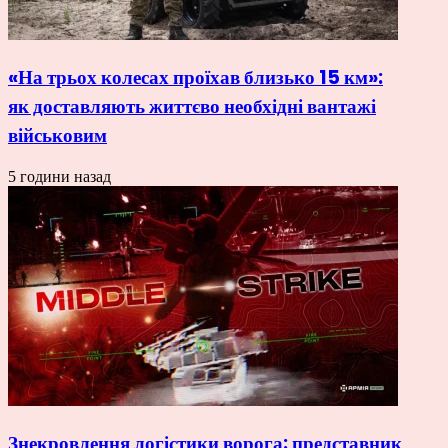
«На трьох колесах проїхав близько 15 км»:
як доставляють життєво необхідні вантажі
військовим
5 години назад
Знекровлення логістики ворога: представник