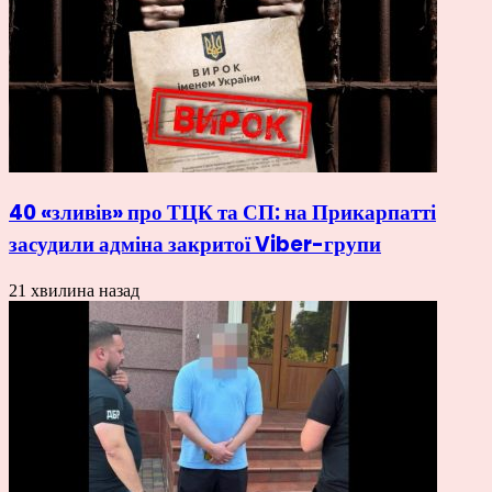
40 «зливів» про ТЦК та СП: на Прикарпатті
засудили адміна закритої Viber-групи
21 хвилина назад