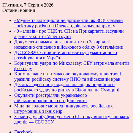
П’ятниця, 7 Серпня 2026
Останні новини
«Мули» та мотоцикли не допомогли: як ЗСУ зламали
логістику росіян на Олександрівському напрямку
40 «зливів» про ТЦК та СП: на Прикарпатті засудили
адміна закритої Viber-групи
Документи намагалися знищити: на Закарпатті
незаконно списали з військового обліку 3 батальйони
ДСТУ 8820-7: новий етап розвитку гуманітарного
розмінування в Україні
Коригували удари по Миколаєву: СБУ затримала агентів
фсб і гру
Крим не ваш: на тимчасово окупованому півострові
уразили російську систему ППО та військовий кран
Десять людей постраждало внаслідок подвійного
російського удару по ринку в Білопіллі на Сумщині
Окупанти розстріляли українського
військовополоненого на Донеччині
Міна на голови: морпіхи викурюють російських
штурмовиків з їхніх нір
За минулу добу було уражено 61 точку вильоту ворожих
дронів — СБС ЗСУ
Facebook