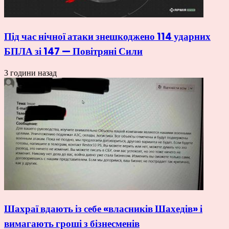
Під час нічної атаки знешкоджено 114 ударних
БПЛА зі 147 — Повітряні Сили
3 години назад
Шахраї вдають із себе «власників Шахедів» і
вимагають гроші з бізнесменів