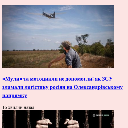
«Мули» та мотоцикли не допомогли: як ЗСУ
зламали логістику росіян на Олександрівському
напрямку
16 хвилин назад