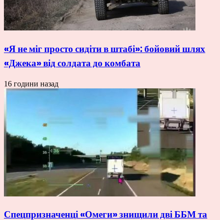
«Я не міг просто сидіти в штабі»: бойовий шлях
«Джека» від солдата до комбата
16 години назад
Спецпризначенці «Омеги» знищили дві ББМ та