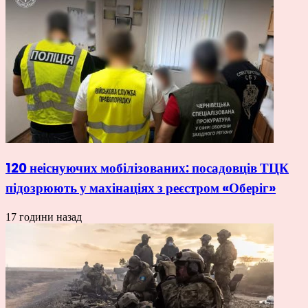
120 неіснуючих мобілізованих: посадовців ТЦК
підозрюють у махінаціях з реєстром «Оберіг»
17 години назад