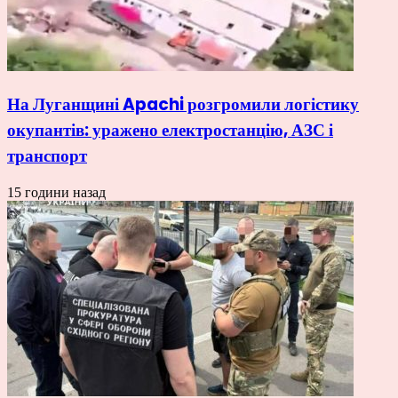
На Луганщині Apachi розгромили логістику
окупантів: уражено електростанцію, АЗС і
транспорт
15 години назад