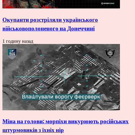
Окупанти розстріляли українського
військовополоненого на Донеччині
1 годину назад
Міна на голови: морпіхи викурюють російських
штурмовиків з їхніх нір