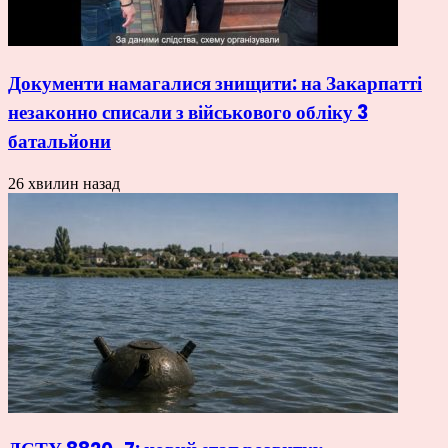
Документи намагалися знищити: на Закарпатті
незаконно списали з військового обліку 3
батальйони
26 хвилин назад