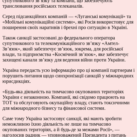
супутникового зв’язку та компанії, що забезпечують
транслювання російських телеканалів.
Серед підсанкційних компаній — «Луганські комунікації» та
«Мобільні комунікаційні системи», які Росія використовує для
поширення своїх наративів і брехні про ситуацію в Україні.
Також санкції застосовані до федерального оператора
супутникового та телекомунікаційного зв’язку «Амтел-
Зв’язок», який забезпечує зв’язок, зокрема, для російської
влади, та підприємства «Космічний зв’язок», яке забезпечує
захищені канали зв’язку для ведення війни проти України.
Україна передасть усю інформацію про ці компанії партнерам і
порушить питання щодо синхронізації санкцій у міжнародних
юрисдикціях.
«Будь-яка діяльність на тимчасово окупованих територіях
України є незаконною. Компанії, які свідомо працюють на
ТОТ та обслуговують окупаційну владу, стають токсичними
для міжнародного бізнесу та фінансової системи.
Саме тому Україна застосовує санкції, які мають зробити
неможливою їхню діяльність не лише на тимчасово
окупованих територіях, а й будь-де за межами Росії», —
наголосив радник — уповноважений Президента з питань