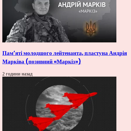
Пам’яті молодшого лейтенанта, пластуна Андрія
Марківа (позивний «Маркіз»)
2 години назад