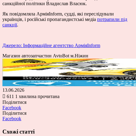
санкційної політики Владислав Власюк.
Як повідомляла АрміяInform, судді, які переслідували
українців, і російські пропагандистські медіа
потрапили під
санкції
.
Джерело: Інформаційне агентство АрміяInform
Магазин автозапчастин AvtoBot м.Ніжин
13.06.2026
611
1 хвилина прочитана
Поділитися
Facebook
Поділитися
Facebook
Схожі статті