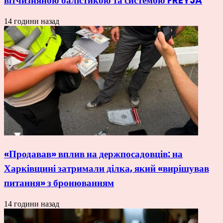
вітчизняною балістикою та системою FREYJA
14 години назад
«Продавав» вплив на держпосадовців: на
Харківщині затримали ділка, який «вирішував
питання» з бронюванням
14 години назад