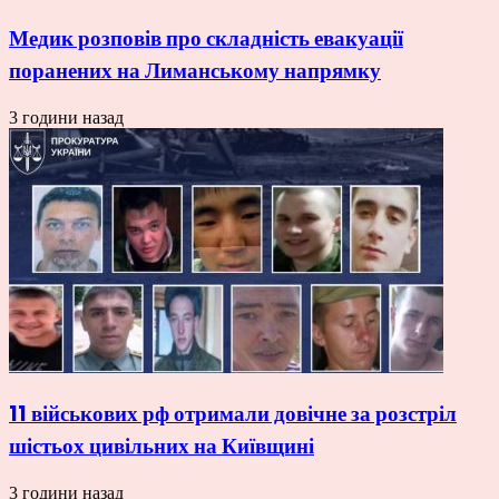
Медик розповів про складність евакуації
поранених на Лиманському напрямку
3 години назад
11 військових рф отримали довічне за розстріл
шістьох цивільних на Київщині
3 години назад