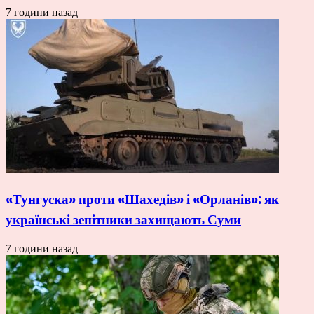
7 години назад
«Тунгуска» проти «Шахедів» і «Орланів»: як
українські зенітники захищають Суми
7 години назад