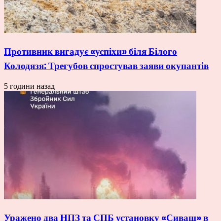
Противник вигадує «успіхи» біля Білого
Колодязя: Трегубов спростував заяви окупантів
5 години назад
Уражено два НПЗ та СПБ установку «Сиваш» в