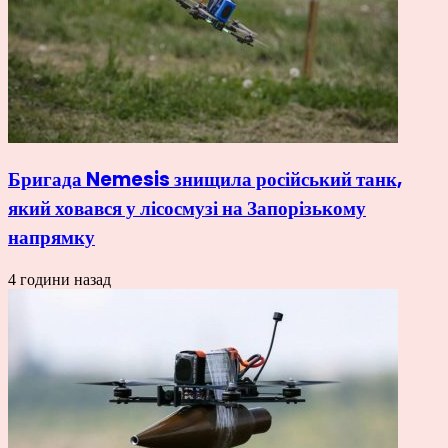
Бригада Nemesis знищила російський танк,
який ховався у лісосмузі на Запорізькому
напрямку
4 години назад