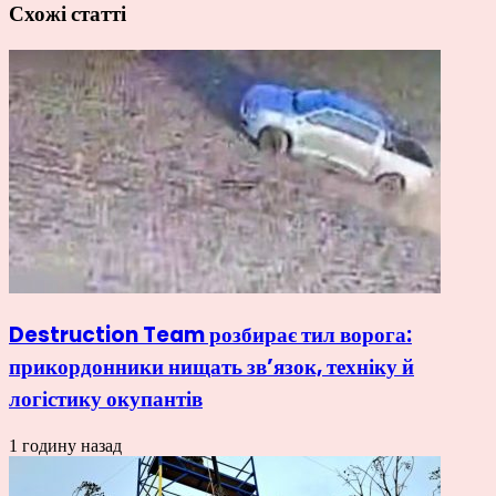
Схожі статті
Destruction Team розбирає тил ворога:
прикордонники нищать зв’язок, техніку й
логістику окупантів
1 годину назад