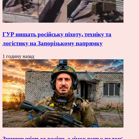
ГУР нищать російську піхоту, техніку та
логістику на Запорізькому напрямку
1 годину назад
Знищив шістьох росіян, а сімох взяв у полон: