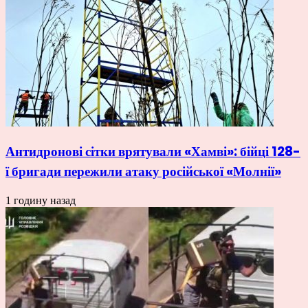
Антидронові сітки врятували «Хамві»: бійці 128-
ї бригади пережили атаку російської «Молнії»
1 годину назад