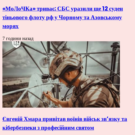
«МоЛоЧКа» триває: СБС уразили ще 12 суден
тіньового флоту рф у Чорному та Азовському
морях
7 години назад
Євгеній Хмара привітав воїнів військ зв’язку та
кібербезпеки з професійним святом