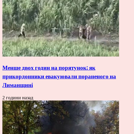
Менше двох годин на порятунок: як
прикордонники евакуювали пораненого на
Лиманщині
2 години назад