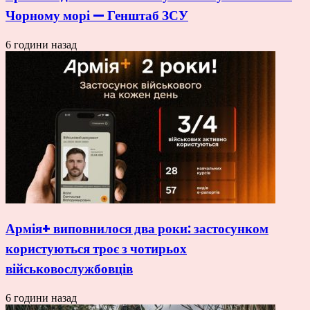
Чорному морі — Генштаб ЗСУ
6 години назад
Армія+ виповнилося два роки: застосунком
користуються троє з чотирьох
військовослужбовців
6 години назад