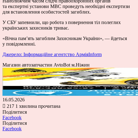
Найближчим часом слідчі правоохоронних органів
та експертні установи МВС проведуть необхідні експертизи
для встановлення особистостей загиблих.
У СБУ запевнили, що робота з повернення тіл полеглих
українських захисників триває.
«Вічна пам’ять загиблим Захисникам України», — йдеться
у повідомленні.
Джерело: Інформаційне агентство АрміяInform
Магазин автозапчастин AvtoBot м.Ніжин
16.05.2026
217
1 хвилина прочитана
Поділитися
Facebook
Поділитися
Facebook