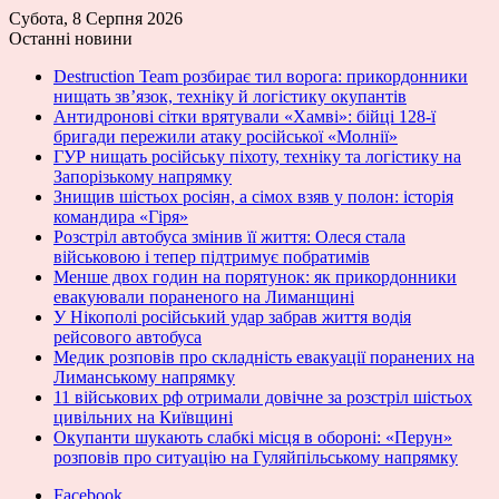
Субота, 8 Серпня 2026
Останні новини
Destruction Team розбирає тил ворога: прикордонники
нищать зв’язок, техніку й логістику окупантів
Антидронові сітки врятували «Хамві»: бійці 128-ї
бригади пережили атаку російської «Молнії»
ГУР нищать російську піхоту, техніку та логістику на
Запорізькому напрямку
Знищив шістьох росіян, а сімох взяв у полон: історія
командира «Гіря»
Розстріл автобуса змінив її життя: Олеся стала
військовою і тепер підтримує побратимів
Менше двох годин на порятунок: як прикордонники
евакуювали пораненого на Лиманщині
У Нікополі російський удар забрав життя водія
рейсового автобуса
Медик розповів про складність евакуації поранених на
Лиманському напрямку
11 військових рф отримали довічне за розстріл шістьох
цивільних на Київщині
Окупанти шукають слабкі місця в обороні: «Перун»
розповів про ситуацію на Гуляйпільському напрямку
Facebook