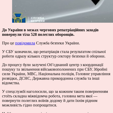
До України в межах чергових репатріаційних заходів
повернули тіла 528 полеглих оборонців.
Про це
повідомила
Служба безпеки України.
У СБУ зазначили, що репатріація стала результатом спільної
роботи одразу кількох структур сектору безпеки й оборони.
До процесу були залучені Об’єднаний центр з координації
пошуку та звільнення військовополонених при СБУ, Збройні
сили України, МВС, Національна поліція, Головне управління
розвідки, ДСНС, Державна прикордонна служба та інші
відомства.
У спецслужбі наголосили, що за кожним таким поверненням
стоїть складна міжвідомча робота, головна мета якої —
повернути полеглих воїнів додому й дати їхнім рідним
можливість гідно попрощатися.