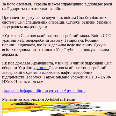
За його словами, Україна цілком справедливо відповідає росії
на її удари та на затягування війни.
Президент подякував за влучність воїнам Сил безпілотних
систем і Сил спеціальних операцій, Служби безпеки України
та українським розвідкам.
«Уражено Саратовський нафтопереробний завод. Воїни ССО
уразили нафтопереробний завод у Татарстані. Росіяни
повинні відчувати, що їхня держава веде цю війну. Дякую
всім, хто допомагає захищати Україну!» — резюмував глава
держави.
Як повідомляла АрміяInform, у ніч на 8 липня підрозділи Сил
оборони України
уразили
Саратовський нафтопереробний
завод, який є одним із ключових нафтопереробних
підприємств Поволжя. Також завдано ураження НПЗ «ТАІФ-
НК» у Нижньокамську.
Джерело: Інформаційне агентство АрміяInform
Магазин автозапчастин AvtoBot м.Ніжин