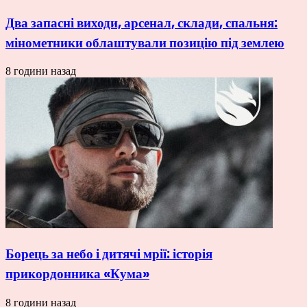
Два запасні виходи, арсенал, склади, спальня:
мінометники облаштували позицію під землею
8 години назад
Борець за небо і дитячі мрії: історія
прикордонника «Кума»
8 години назад