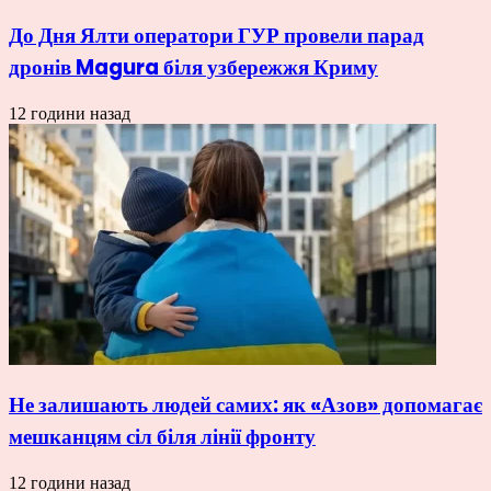
До Дня Ялти оператори ГУР провели парад
дронів Magura біля узбережжя Криму
12 години назад
Не залишають людей самих: як «Азов» допомагає
мешканцям сіл біля лінії фронту
12 години назад