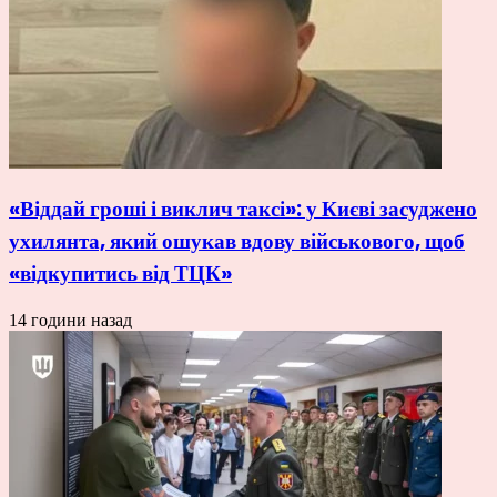
«Віддай гроші і виклич таксі»: у Києві засуджено
ухилянта, який ошукав вдову військового, щоб
«відкупитись від ТЦК»
14 години назад