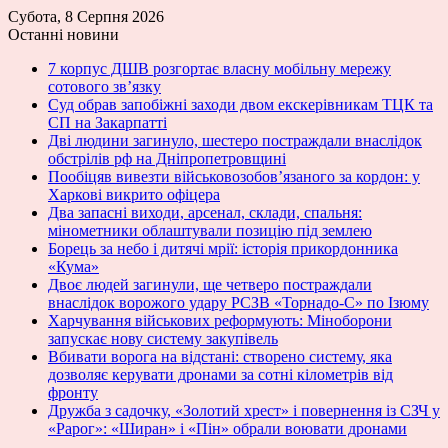
Субота, 8 Серпня 2026
Останні новини
7 корпус ДШВ розгортає власну мобільну мережу
сотового зв’язку
Суд обрав запобіжні заходи двом екскерівникам ТЦК та
СП на Закарпатті
Дві людини загинуло, шестеро постраждали внаслідок
обстрілів рф на Дніпропетровщині
Пообіцяв вивезти військовозобов’язаного за кордон: у
Харкові викрито офіцера
Два запасні виходи, арсенал, склади, спальня:
мінометники облаштували позицію під землею
Борець за небо і дитячі мрії: історія прикордонника
«Кума»
Двоє людей загинули, ще четверо постраждали
внаслідок ворожого удару РСЗВ «Торнадо-С» по Ізюму
Харчування військових реформують: Міноборони
запускає нову систему закупівель
Вбивати ворога на відстані: створено систему, яка
дозволяє керувати дронами за сотні кілометрів від
фронту
Дружба з садочку, «Золотий хрест» і повернення із СЗЧ у
«Рарог»: «Ширан» і «Пін» обрали воювати дронами