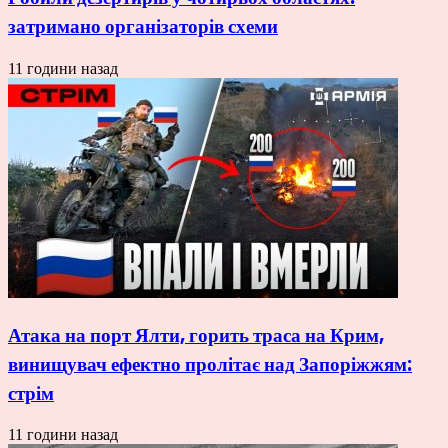
затримано організаторів схеми
11 години назад
Атака на порт Ялти, горить траса на Крим,
винищувач ефектно пролітає над Запоріжжям:
стрім
11 години назад