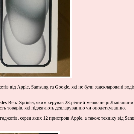
ів від Apple, Samsung та Google, які не були задекларовані вод
des Benz Sprinter, яким керував 28-річний мешканець Львівщин
ість товарів, які підлягають декларуванню чи оподаткуванню.
аджетів, серед яких 12 пристроїв Apple, а також техніку від Sam