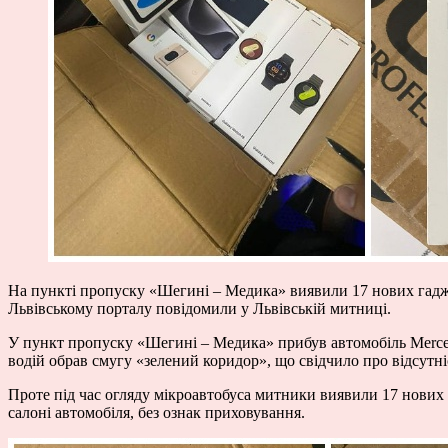
На пункті пропуску «Шегині – Медика» виявили 17 нових гаджет
Львівському порталу повідомили у Львівській митниці.
У пункт пропуску «Шегині – Медика» прибув автомобіль Merce
водій обрав смугу «зелений коридор», що свідчило про відсутн
Проте під час огляду мікроавтобуса митники виявили 17 нових г
салоні автомобіля, без ознак приховування.