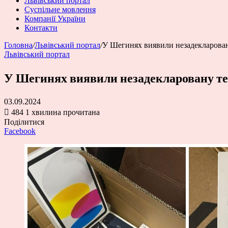
Львівський портал
Суспільне мовлення
Компанії України
Контакти
Головна
/
Львівський портал
/
У Шегинях виявили незадекларовану
Львівський портал
У Шегинях виявили незадекларовану тех
03.09.2024
484
1 хвилина прочитана
Поділитися
Facebook