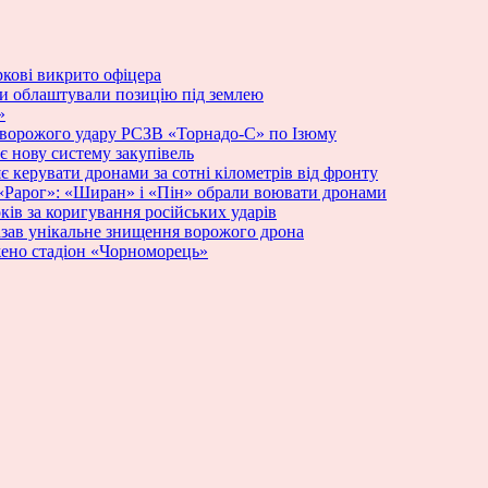
ркові викрито офіцера
ики облаштували позицію під землею
»
 ворожого удару РСЗВ «Торнадо-С» по Ізюму
 нову систему закупівель
яє керувати дронами за сотні кілометрів від фронту
у «Рарог»: «Ширан» і «Пін» обрали воювати дронами
ків за коригування російських ударів
азав унікальне знищення ворожого дрона
жено стадіон «Чорноморець»