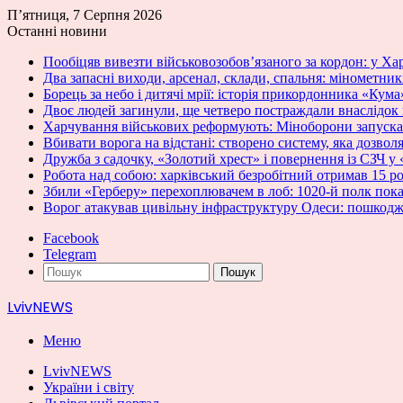
П’ятниця, 7 Серпня 2026
Останні новини
Пообіцяв вивезти військовозобов’язаного за кордон: у Ха
Два запасні виходи, арсенал, склади, спальня: мінометн
Борець за небо і дитячі мрії: історія прикордонника «Кума
Двоє людей загинули, ще четверо постраждали внаслідок
Харчування військових реформують: Міноборони запускає
Вбивати ворога на відстані: створено систему, яка дозвол
Дружба з садочку, «Золотий хрест» і повернення із СЗЧ 
Робота над собою: харківський безробітний отримав 15 ро
Збили «Герберу» перехоплювачем в лоб: 1020-й полк пок
Ворог атакував цивільну інфраструктуру Одеси: пошкод
Facebook
Telegram
Пошук
LvivNEWS
Меню
LvivNEWS
України і світу