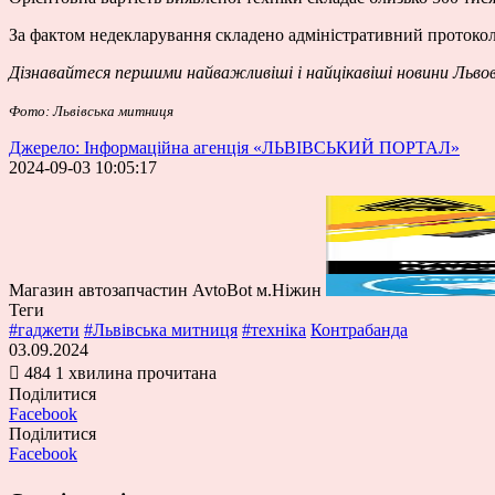
За фактом недекларування складено адміністративний протокол 
Дізнавайтеся першими найважливіші і найцікавіші новини Льво
Фото: Львівська митниця
Джерело: Інформаційна агенція «ЛЬВІВСЬКИЙ ПОРТАЛ»
2024-09-03 10:05:17
Магазин автозапчастин AvtoBot м.Ніжин
Теги
#гаджети
#Львівська митниця
#техніка
Контрабанда
03.09.2024
484
1 хвилина прочитана
Поділитися
Facebook
Поділитися
Facebook