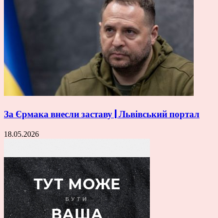
За Єрмака внесли заставу | Львівський портал
18.05.2026