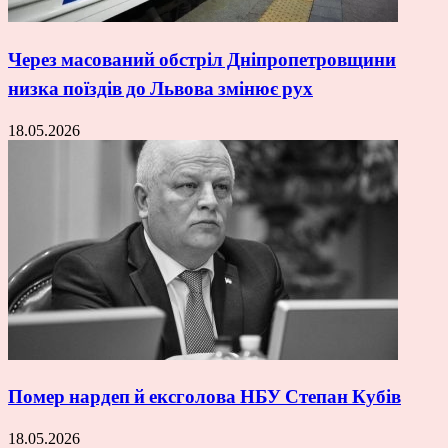
Через масований обстріл Дніпропетровщини
низка поїздів до Львова змінює рух
18.05.2026
Помер нардеп й ексголова НБУ Степан Кубів
18.05.2026