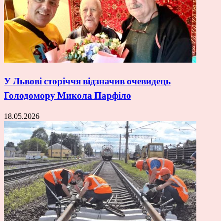
У Львові сторіччя відзначив очевидець
Голодомору Микола Парфіло
18.05.2026