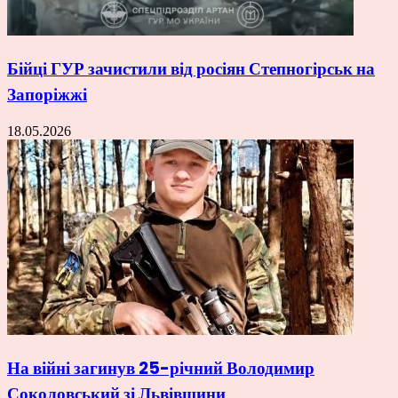
Бійці ГУР зачистили від росіян Степногірськ на
Запоріжжі
18.05.2026
На війні загинув 25-річний Володимир
Соколовський зі Львівщини