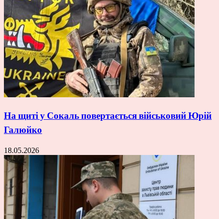
На щиті у Сокаль повертається військовий Юрій
Галюйко
18.05.2026