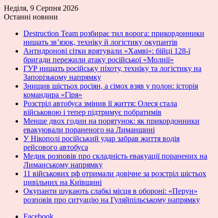
Неділя, 9 Серпня 2026
Останні новини
Destruction Team розбирає тил ворога: прикордонники
нищать зв’язок, техніку й логістику окупантів
Антидронові сітки врятували «Хамві»: бійці 128-ї
бригади пережили атаку російської «Молнії»
ГУР нищать російську піхоту, техніку та логістику на
Запорізькому напрямку
Знищив шістьох росіян, а сімох взяв у полон: історія
командира «Гіря»
Розстріл автобуса змінив її життя: Олеся стала
військовою і тепер підтримує побратимів
Менше двох годин на порятунок: як прикордонники
евакуювали пораненого на Лиманщині
У Нікополі російський удар забрав життя водія
рейсового автобуса
Медик розповів про складність евакуації поранених на
Лиманському напрямку
11 військових рф отримали довічне за розстріл шістьох
цивільних на Київщині
Окупанти шукають слабкі місця в обороні: «Перун»
розповів про ситуацію на Гуляйпільському напрямку
Facebook