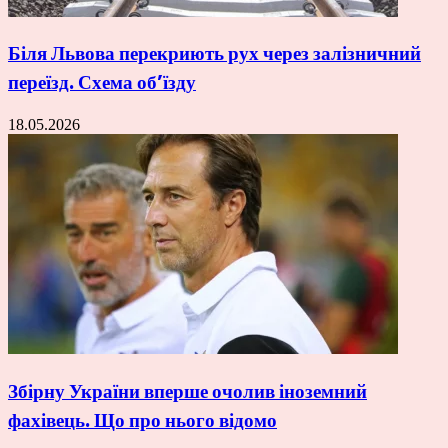
Біля Львова перекриють рух через залізничний
переїзд. Схема об’їзду
18.05.2026
Збірну України вперше очолив іноземний
фахівець. Що про нього відомо