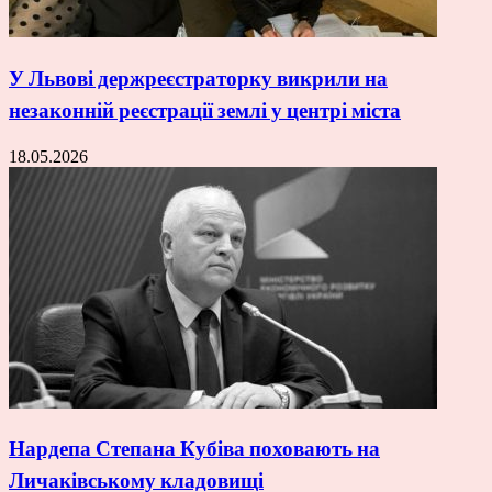
У Львові держреєстраторку викрили на
незаконній реєстрації землі у центрі міста
18.05.2026
Нардепа Степана Кубіва поховають на
Личаківському кладовищі