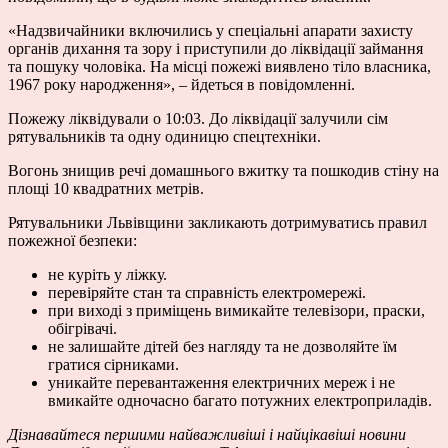
«
Надзвичайники включились у спеціальні апарати захисту
органів дихання та зору і приступили до ліквідації займання
та пошуку чоловіка. На місці пожежі виявлено тіло власника,
1967 року народження
», – йдеться в повідомленні.
Пожежу ліквідували о 10:03. До ліквідації залучили сім
рятувальників та одну одиницю спецтехніки.
Вогонь знищив речі домашнього вжитку та пошкодив стіну на
площі 10 квадратних метрів.
Рятувальники Львівщини закликають дотримуватись правил
пожежної безпеки:
не куріть у ліжку.
перевіряйте стан та справність електромережі.
при виході з приміщень вимикайте телевізори, праски,
обігрівачі.
не залишайте дітей без нагляду та не дозволяйте їм
гратися сірниками.
уникайте перевантаження електричних мереж і не
вмикайте одночасно багато потужних електроприладів.
Дізнавайтеся першими найважливіші і найцікавіші новини