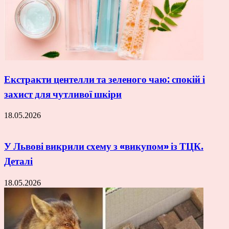
Екстракти центелли та зеленого чаю: спокій і
захист для чутливої шкіри
18.05.2026
У Львові викрили схему з «викупом» із ТЦК.
Деталі
18.05.2026