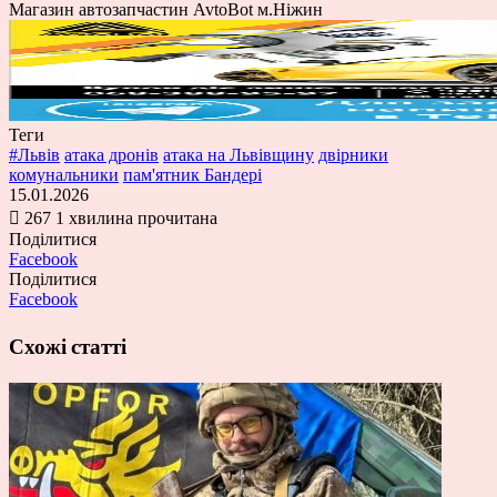
Магазин автозапчастин AvtoBot м.Ніжин
Теги
#Львів
атака дронів
атака на Львівщину
двірники
комунальники
пам'ятник Бандері
15.01.2026
267
1 хвилина прочитана
Поділитися
Facebook
Поділитися
Facebook
Схожі статті