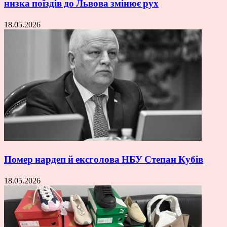
низка поїздів до Львова змінює рух
18.05.2026
Помер нардеп й ексголова НБУ Степан Кубів
18.05.2026