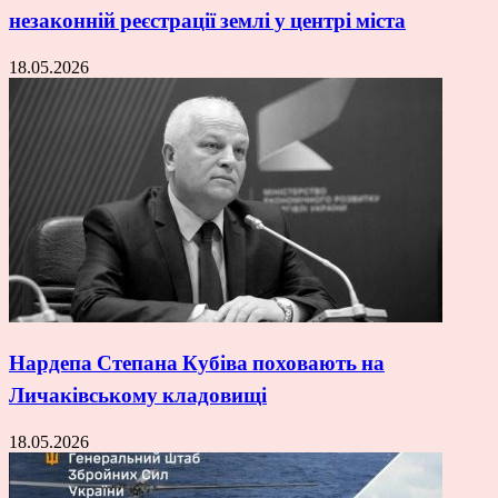
незаконній реєстрації землі у центрі міста
18.05.2026
Нардепа Степана Кубіва поховають на
Личаківському кладовищі
18.05.2026