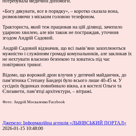
потребувала медичної допомоги.
«Богу дякувати, все в порядку», – коротко сказала вона,
розмовляючи з міським головою телефоном.
Тракториста, який теж працював на цій ділянці, зачепило
ударною хвилею, але він також не постраждав, уточнив
згодом Андрій Садовий.
Андрій Садовий відзначив, що всі львів’яни захоплюються
мужністю і служінням громаді комунальників, але закликав їх
не нехтувати власною безпекою та ховатись під час
повітряних тривог.
Відомо, що ворожий дрон влучив у дитячий майданчик, до
пам’ятника Степану Бандері було всього лише 40-45 м. У
сусідніх будинках повибивало вікна, а в костелі Ольги та
Єлизавети, пам’ятці архітектури, – вітражі.
Фото: Андрій Москаленко/Facebook
Джерело: Інформаційна агенція «ЛЬВІВСЬКИЙ ПОРТАЛ»
2026-01-15 10:48:00