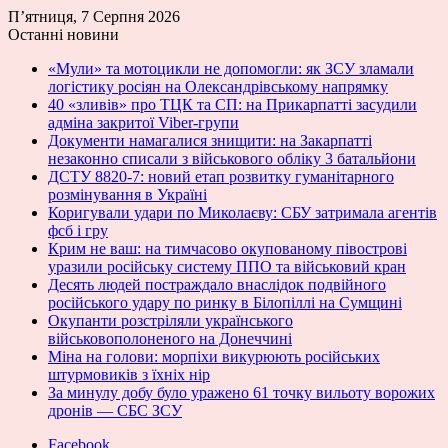
П’ятниця, 7 Серпня 2026
Останні новини
«Мули» та мотоцикли не допомогли: як ЗСУ зламали
логістику росіян на Олександрівському напрямку
40 «зливів» про ТЦК та СП: на Прикарпатті засудили
адміна закритої Viber-групи
Документи намагалися знищити: на Закарпатті
незаконно списали з військового обліку 3 батальйони
ДСТУ 8820-7: новий етап розвитку гуманітарного
розмінування в Україні
Коригували удари по Миколаєву: СБУ затримала агентів
фсб і гру
Крим не ваш: на тимчасово окупованому півострові
уразили російську систему ППО та військовий кран
Десять людей постраждало внаслідок подвійного
російського удару по ринку в Білопіллі на Сумщині
Окупанти розстріляли українського
військовополоненого на Донеччині
Міна на голови: морпіхи викурюють російських
штурмовиків з їхніх нір
За минулу добу було уражено 61 точку вильоту ворожих
дронів — СБС ЗСУ
Facebook