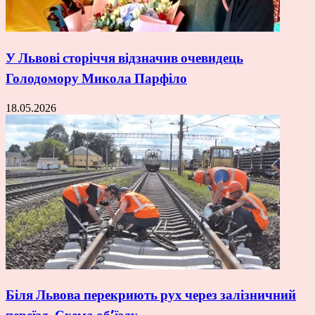
У Львові сторіччя відзначив очевидець
Голодомору Микола Парфіло
18.05.2026
Біля Львова перекриють рух через залізничний