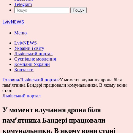
Telegram
Пошук
LvivNEWS
Меню
LvivNEWS
України і світу
Львівський портал
Суспільне мовлення
Компанії України
Контакти
Головна
/
Львівський портал
/
У момент влучання дрона біля
пам’ятника Бандері працювали комунальники. В якому вони
стані
Львівський портал
У момент влучання дрона біля
пам’ятника Бандері працювали
комунальники. В якому вони стані