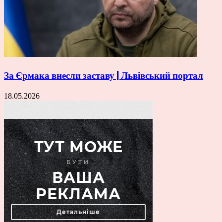
За Єрмака внесли заставу | Львівський портал
18.05.2026