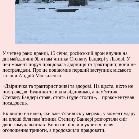
У четвер рано-вранці, 15 січня, російський дрон влучив на
дитмайданчик біля пам’ятника Степану Бандері у Львові. У
цей момент поруч працювала двірниця та тракторист, вони не
постраждали. Про це повідомив перший заступник міського
голови Андрій Москаленко.
«Двірничка та тракторист живі та здорові. На щастя, ніхто не
постраждав. Будинки та вікна відновимо, а памʼятник
Степану Бандері стояв, стоїть і буде стояти», – прокоментував
посадовець.
Як видно на відео, яке вже з’явилось у мережі, у момент удару
на площі біля пам’ятника Степану Бандері розгортали сніг
двоє комунальників. Вони не пішли в укриття після
оголошення тривоги, а продовжили працювати.