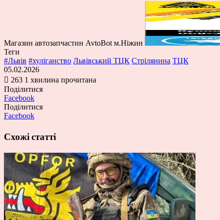
Магазин автозапчастин AvtoBot м.Ніжин
Теги
#Львів
#хуліганство
Львівський ТЦК
Стрілянина
ТЦК
05.02.2026
263
1 хвилина прочитана
Поділитися
Facebook
Поділитися
Facebook
Схожі статті