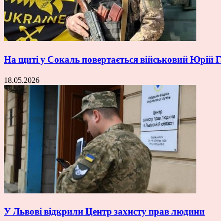
На щиті у Сокаль повертається військовий Юрій
18.05.2026
У Львові відкрили Центр захисту прав людини