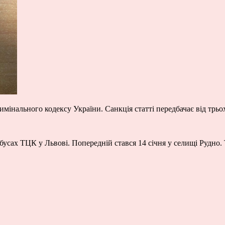
Кримінального кодексу України. Санкція статті передбачає від трь
сах ТЦК у Львові. Попередній стався 14 січня у селищі Рудно. То