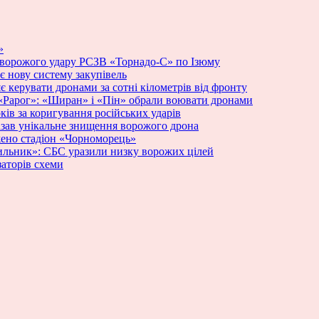
»
 ворожого удару РСЗВ «Торнадо-С» по Ізюму
 нову систему закупівель
яє керувати дронами за сотні кілометрів від фронту
у «Рарог»: «Ширан» і «Пін» обрали воювати дронами
ків за коригування російських ударів
азав унікальне знищення ворожого дрона
жено стадіон «Чорноморець»
ильник»: СБС уразили низку ворожих цілей
заторів схеми