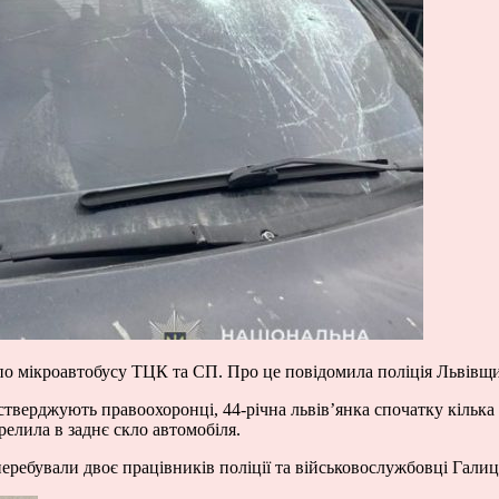
 по мікроавтобусу ТЦК та СП. Про це повідомила поліція Львівщ
 стверджують правоохоронці, 44-річна львів’янка спочатку кілька
релила в заднє скло автомобіля.
 перебували двоє працівників поліції та військовослужбовці Га