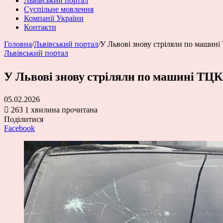
Львівський портал
Суспільне мовлення
Компанії України
Контакти
Головна
/
Львівський портал
/
У Львові знову стріляли по машин
Львівський портал
У Львові знову стріляли по машині ТЦК
05.02.2026
263
1 хвилина прочитана
Поділитися
Facebook