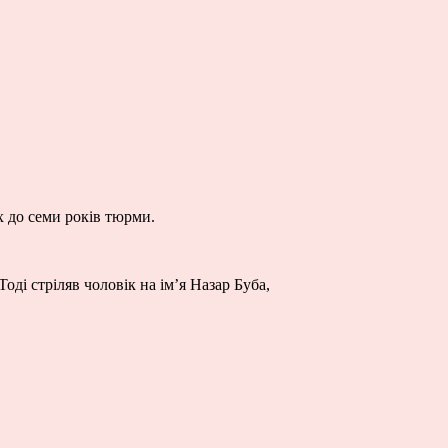
ох до семи років тюрми.
ді стріляв чоловік на ім’я Назар Буба,