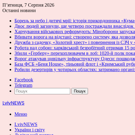
П’ятниця, 7 Серпня 2026
Останні новини
Борець за небо і дитячі мрії: історія прикордонника «Кума
Двоє людей загинули, ще четверо постраждали внаслідок
Харчування військових реформують: Міноборони запускає
Вбивати ворога на відстані: створено систему, яка дозвол
Дружба з садочку, «Золотий хрест» і повернення із СЗЧ 
Робота над собою: харківський безробітний отримав 15 ро
Збили «Герберу» перехоплювачем в лоб: 1020-й полк пок
Ворог атакував цивільну інфраструктуру Одеси: пошкод
База ФСБ «Беня House», тіньовий флот і «Кримський руб
Робили дезертирів у чотирьох областях: затримано органі
Facebook
Telegram
Пошук
LvivNEWS
Меню
LvivNEWS
України і світу