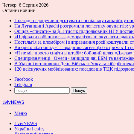
Четвер, 6 Серпня 2026
Останні новини
Президент доручив підготувати спеціальну санкційну оп
На Луганщині Apachi розгромили логістику окупантів: у
Обіцяв «списати» за $11 тисяч: підполковник НГУ постан
«Підірвали собі ноги» — деморалізовані окупанти вдають
Ностальгія за пломбіром і виправдання росії коштували с
Викрито «батюшку» — зрадника: агент фсб отримав 15 ро
«Я не міг просто сидіти в штабі»: бойовий шлях «Джека» 
Спецпризначенці «Омеги» знищили дві ББМ та вантажівк
В Україні встановили День Військ зв’язку та кібербезпек
120 неіснуючих мобілізованих: посадовців ТЦК підозрюют
Facebook
Telegram
Пошук
LvivNEWS
Меню
LvivNEWS
України і світу