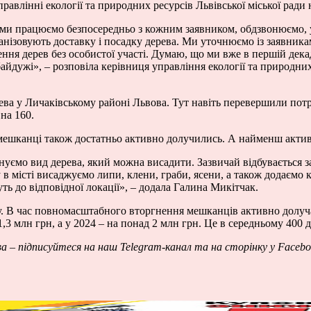
управлінні екології та природних ресурсів Львівської міської ради
аз ми працюємо безпосередньо з кожним заявником, обдзвонюємо,
анізовують доставку і посадку дерева. Ми уточнюємо із заявника
ння дерев без особистої участі. Думаю, що ми вже в першій дека
йдужі», – розповіла керівниця управління екології та природних 
а у Личаківському районі Львова. Тут навіть перевершили потре
на 160.
е мешканці також достатньо активно долучились. А найменш акти
онуємо вид дерева, який можна висадити. Зазвичай відбувається 
в місті висаджуємо липи, клени, граби, ясени, а також додаємо к
ть до відповідної локації», – додала Галина Микітчак.
оку. В час повномасштабного вторгнення мешканців активно долу
,3 млн грн, а у 2024 – на понад 2 млн грн. Це в середньому 400 
ва – підписуйтеся на наш
Telegram-канал
та на сторінку у
Facebo