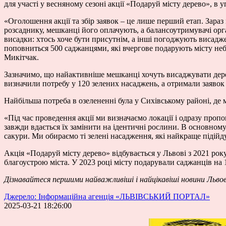
для участі у весняному сезоні акції «Подаруй місту дерево», в 
«Оголошення акції та збір заявок – це лише перший етап. Зар
розсаднику, мешканці його оплачують, а балансоутримувачі орг
висадки: хтось хоче бути присутнім, а інші погоджують висадже
поповниться 500 саджанцями, які вчергове подарують місту неба
Микітчак.
Зазначимо, що найактивніше мешканці хочуть висаджувати дерев
визначили потребу у 120 зелених насаджень, а отримали заявок 
Найбільша потреба в озелененні була у Сихівському районі, д
«Під час проведення акції ми визначаємо локації і одразу проп
завжди вдається їх замінити на ідентичні рослини. В основному 
сакури. Ми обираємо ті зелені насадження, які найкраще підійду
Акція «Подаруй місту дерево» відбувається у Львові з 2021 р
благоустрою міста. У 2023 році місту подарували саджанців на 1
Дізнавайтеся першими найважливіші і найцікавіші новини Льво
Джерело: Інформаційна агенція «ЛЬВІВСЬКИЙ ПОРТАЛ»
2025-03-21 18:26:00