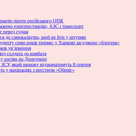
ерацію проти російського ОПК
ражено електростанцію, АЗС і транспорт
е перед судом
ся до самокаліцтва, щоб не йти у штурми
туденту семи років тюрми: у Харкові засуджено «блогера»
ків ув’язнення
від солдата до комбата
у росіян на Донеччині
и ЗСУ, який щороку відзначатимуть 8 серпня
ь у махінаціях з реєстром «Оберіг»