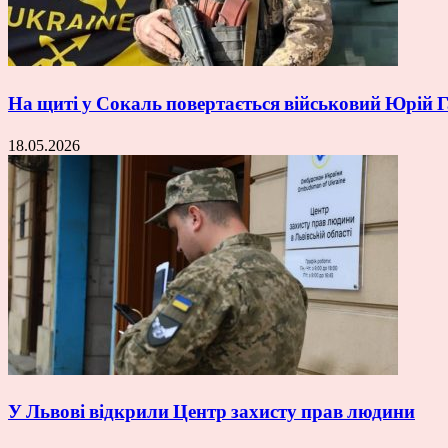
На щиті у Сокаль повертається військовий Юрій
18.05.2026
У Львові відкрили Центр захисту прав людини