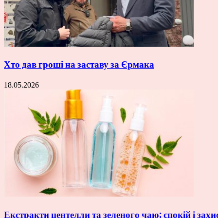
Хто дав гроші на заставу за Єрмака
18.05.2026
Екстракти центелли та зеленого чаю: спокій і захи