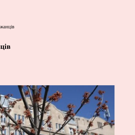
джанців
ців