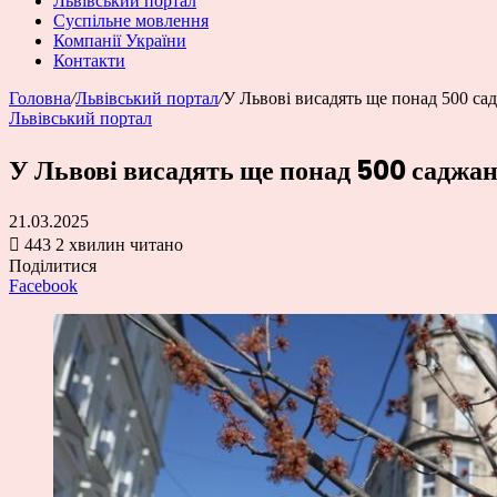
Львівський портал
Суспільне мовлення
Компанії України
Контакти
Головна
/
Львівський портал
/
У Львові висадять ще понад 500 са
Львівський портал
У Львові висадять ще понад 500 саджан
21.03.2025
443
2 хвилин читано
Поділитися
Facebook