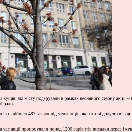
а кущів, які місту подарували в рамках весняного сезону акції «
ї ради.
рсів надійшло 487 заявок від мешканців, які готові долучитись д
д час акції пропонували понад 1200 варіантів висадки дерев і ку