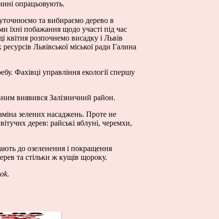
 нині опрацьовують.
 уточнюємо та вибираємо дерево в
ми їхні побажання щодо участі під час
ді квітня розпочнемо висадку і Львів
ресурсів Львівської міської ради Галина
бу. Фахівці управління екології спершу
вним виявився Залізничний район.
заміна зелених насаджень. Проте не
вітучих дерев: райські яблуні, черемхи,
чають до озеленення і покращення
дерев та стільки ж кущів щороку.
ok.