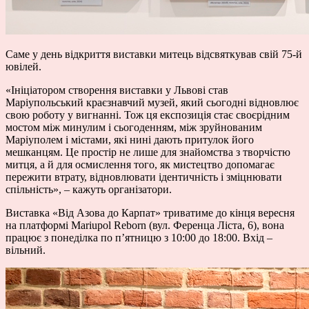
Саме у день відкриття виставки митець відсвяткував свій 75-й
ювілей.
«Ініціатором створення виставки у Львові став
Маріупольський краєзнавчий музей, який сьогодні відновлює
свою роботу у вигнанні. Тож ця експозиція стає своєрідним
мостом між минулим і сьогоденням, між зруйнованим
Маріуполем і містами, які нині дають притулок його
мешканцям. Це простір не лише для знайомства з творчістю
митця, а й для осмислення того, як мистецтво допомагає
пережити втрату, відновлювати ідентичність і зміцнювати
спільність», – кажуть організатори.
Виставка «Від Азова до Карпат» триватиме до кінця вересня
на платформі Mariupol Reborn (вул. Ференца Ліста, 6), вона
працює з понеділка по п’ятницю з 10:00 до 18:00. Вхід –
вільний.