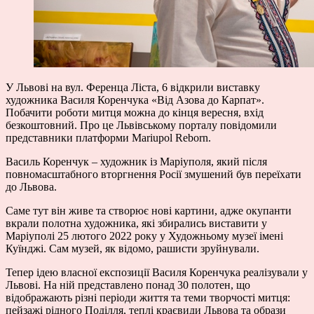
У Львові на вул. Ференца Ліста, 6 відкрили виставку
художника Василя Коренчука «Від Азова до Карпат».
Побачити роботи митця можна до кінця вересня, вхід
безкоштовний. Про це Львівському порталу повідомили
представники платформи Mariupol Reborn.
Василь Коренчук – художник із Маріуполя, який після
повномасштабного вторгнення Росії змушений був переїхати
до Львова.
Саме тут він живе та створює нові картини, адже окупанти
вкрали полотна художника, які збирались виставити у
Маріуполі 25 лютого 2022 року у Художньому музеї імені
Куїнджі. Сам музей, як відомо, рашисти зруйнували.
Тепер ідею власної експозиції Василя Коренчука реалізували у
Львові. На ній представлено понад 30 полотен, що
відображають різні періоди життя та теми творчості митця:
пейзажі рідного Поділля, теплі краєвиди Львова та образи