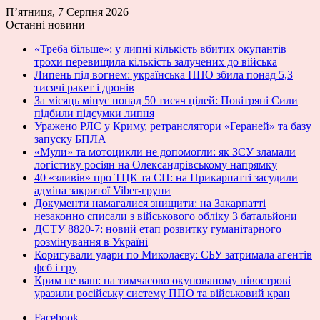
П’ятниця, 7 Серпня 2026
Останні новини
«Треба більше»: у липні кількість вбитих окупантів
трохи перевищила кількість залучених до війська
Липень під вогнем: українська ППО збила понад 5,3
тисячі ракет і дронів
За місяць мінус понад 50 тисяч цілей: Повітряні Сили
підбили підсумки липня
Уражено РЛС у Криму, ретранслятори «Гераней» та базу
запуску БПЛА
«Мули» та мотоцикли не допомогли: як ЗСУ зламали
логістику росіян на Олександрівському напрямку
40 «зливів» про ТЦК та СП: на Прикарпатті засудили
адміна закритої Viber-групи
Документи намагалися знищити: на Закарпатті
незаконно списали з військового обліку 3 батальйони
ДСТУ 8820-7: новий етап розвитку гуманітарного
розмінування в Україні
Коригували удари по Миколаєву: СБУ затримала агентів
фсб і гру
Крим не ваш: на тимчасово окупованому півострові
уразили російську систему ППО та військовий кран
Facebook