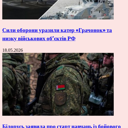
Сили оборони уразили катер «Грачонок» та
низку військових об’єктів РФ
18.05.2026
Білорусь заявила про старт навчань із бойового