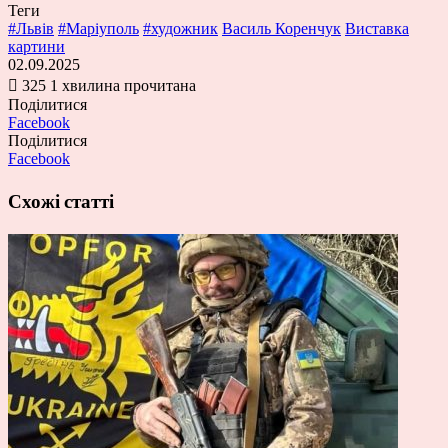
Теги
#Львів
#Маріуполь
#художник
Василь Коренчук
Виставка
картини
02.09.2025
325
1 хвилина прочитана
Поділитися
Facebook
Поділитися
Facebook
Схожі статті