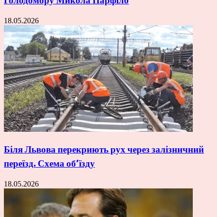
Голодомору Микола Парфіло
18.05.2026
Біля Львова перекриють рух через залізничний
переїзд. Схема об’їзду
18.05.2026