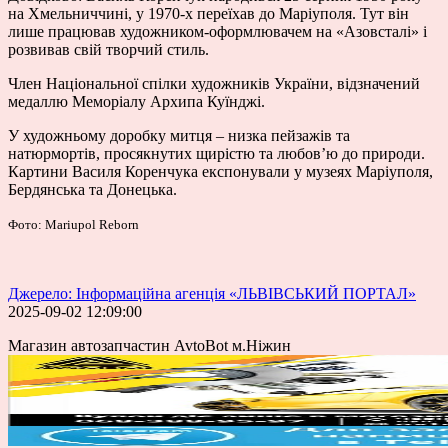
на Хмельниччині, у 1970-х переїхав до Маріуполя. Тут він
лише працював художником-оформлювачем на «Азовсталі» і
розвивав свій творчий стиль.
Член Національної спілки художників України, відзначений
медаллю Меморіалу Архипа Куїнджі.
У художньому доробку митця – низка пейзажів та
натюрмортів, просякнутих щирістю та любов’ю до природи.
Картини Василя Коренчука експонували у музеях Маріуполя,
Бердянська та Донецька.
Фото: Mariupol Reborn
Джерело: Інформаційна агенція «ЛЬВІВСЬКИЙ ПОРТАЛ»
2025-09-02 12:09:00
Магазин автозапчастин AvtoBot м.Ніжин