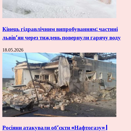
Кінець гідравлічним випробуванням: частині
львів’ян через тиждень повернули гарячу воду
18.05.2026
Росіяни атакували об’єкти «Нафтогазу» |