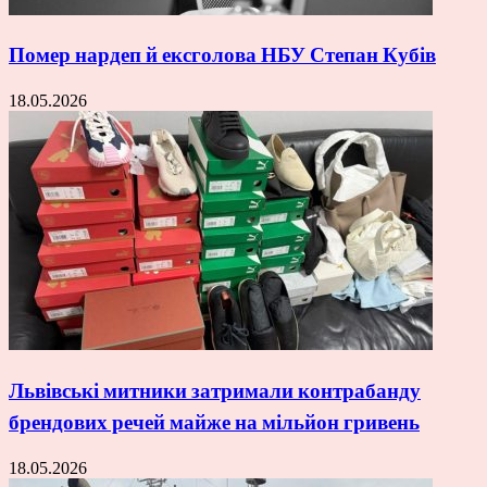
Помер нардеп й ексголова НБУ Степан Кубів
18.05.2026
Львівські митники затримали контрабанду
брендових речей майже на мільйон гривень
18.05.2026