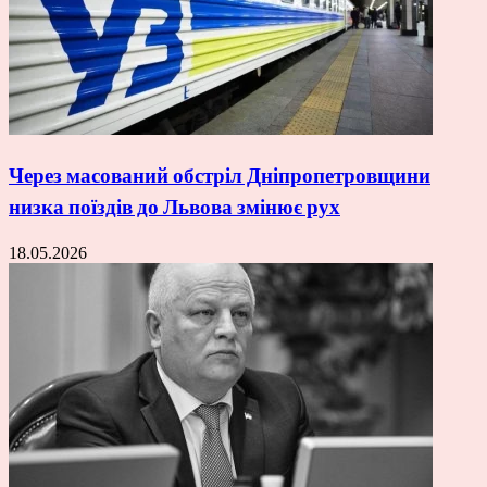
Через масований обстріл Дніпропетровщини
низка поїздів до Львова змінює рух
18.05.2026