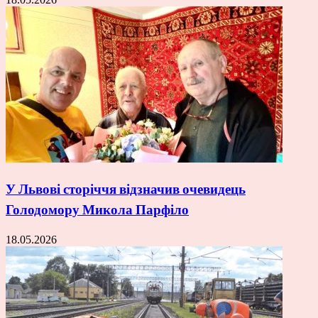
У Львові сторіччя відзначив очевидець
Голодомору Микола Парфіло
18.05.2026