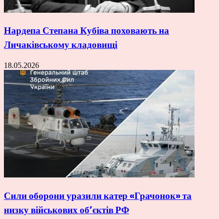
Нардепа Степана Кубіва поховають на
Личаківському кладовищі
18.05.2026
Сили оборони уразили катер «Грачонок» та
низку військових об’єктів РФ