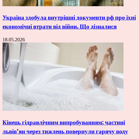
Україна здобула внутрішні документи рф про їхні
економічні втрати від війни. Що дізналися
18.05.2026
Кінець гідравлічним випробуванням: частині
львів’ян через тиждень повернули гарячу воду