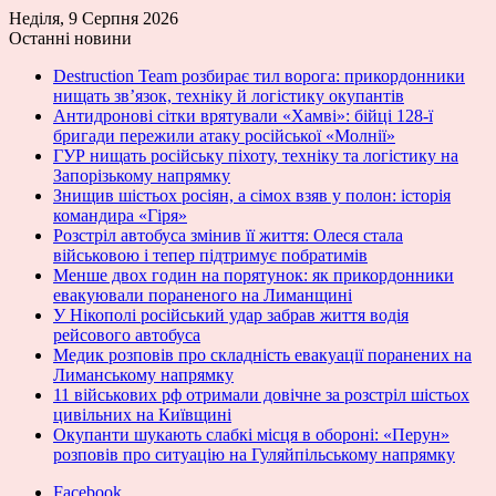
Неділя, 9 Серпня 2026
Останні новини
Destruction Team розбирає тил ворога: прикордонники
нищать зв’язок, техніку й логістику окупантів
Антидронові сітки врятували «Хамві»: бійці 128-ї
бригади пережили атаку російської «Молнії»
ГУР нищать російську піхоту, техніку та логістику на
Запорізькому напрямку
Знищив шістьох росіян, а сімох взяв у полон: історія
командира «Гіря»
Розстріл автобуса змінив її життя: Олеся стала
військовою і тепер підтримує побратимів
Менше двох годин на порятунок: як прикордонники
евакуювали пораненого на Лиманщині
У Нікополі російський удар забрав життя водія
рейсового автобуса
Медик розповів про складність евакуації поранених на
Лиманському напрямку
11 військових рф отримали довічне за розстріл шістьох
цивільних на Київщині
Окупанти шукають слабкі місця в обороні: «Перун»
розповів про ситуацію на Гуляйпільському напрямку
Facebook