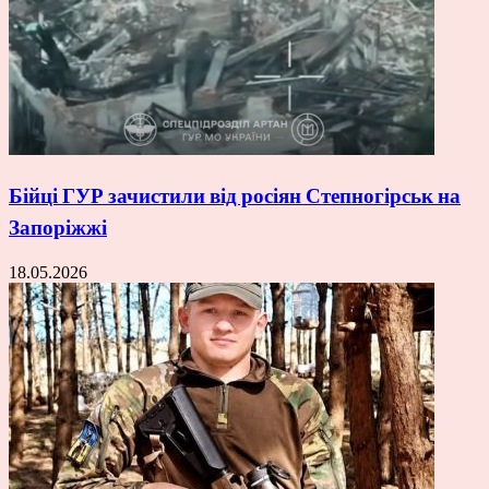
Бійці ГУР зачистили від росіян Степногірськ на
Запоріжжі
18.05.2026