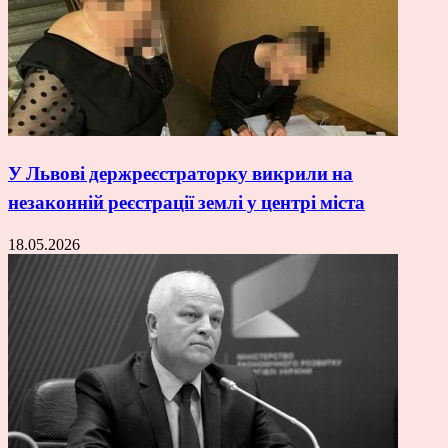
У Львові держреєстраторку викрили на
незаконній реєстрації землі у центрі міста
18.05.2026