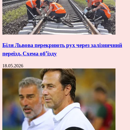
Біля Львова перекриють рух через залізничний
переїзд. Схема об’їзду
18.05.2026