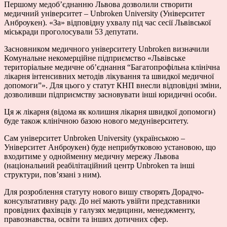
Першому медоб’єднанню Львова дозволили створити
медичний університет – Unbroken University (Університет
Анброукен). «За» відповідну ухвалу під час сесії Львівської
міськради проголосували 53 депутати.
Засновником медичного університету Unbroken визначили
Комунальне некомерційне підприємство «Львівське
територіальне медичне об’єднання “Багатопрофільна клінічна
лікарня інтенсивних методів лікування та швидкої медичної
допомоги”». Для цього у статут КНП внесли відповідні зміни,
дозволивши підприємству засновувати інші юридичні особи.
Ця ж лікарня (відома як колишня лікарня швидкої допомоги)
буде також клінічною базою нового медуніверситету.
Сам університет Unbroken University (українською –
Університет Анброукен) буде неприбутковою установою, що
входитиме у однойменну медичну мережу Львова
(національний реабілітаційний центр Unbroken та інші
структури, пов’язані з ним).
Для розроблення статуту нового вишу створять Дорадчо-
консультативну раду. До неї мають увійти представники
провідних фахівців у галузях медицини, менеджменту,
правознавства, освіти та інших дотичних сфер.