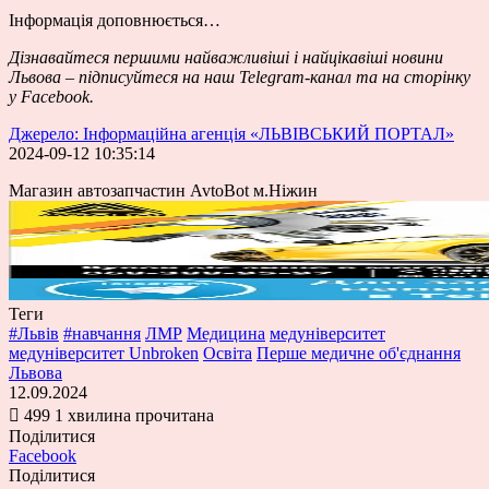
Інформація доповнюється…
Дізнавайтеся першими
найважливіші і найцікавіші новини
Львова – підписуйтеся на наш
Telegram-канал
та на сторінку
у
Facebook
.
Джерело: Інформаційна агенція «ЛЬВІВСЬКИЙ ПОРТАЛ»
2024-09-12 10:35:14
Магазин автозапчастин AvtoBot м.Ніжин
Теги
#Львів
#навчання
ЛМР
Медицина
медуніверситет
медуніверситет Unbroken
Освіта
Перше медичне об'єднання
Львова
12.09.2024
499
1 хвилина прочитана
Поділитися
Facebook
Поділитися