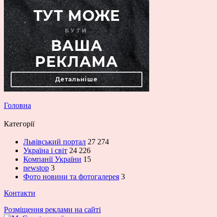
Головна
Категорії
Львівський портал
27 274
Україна і світ
24 226
Компанії України
15
newstop
3
Фото новини та фотогалерея
3
Контакти
Розміщення реклами на сайті