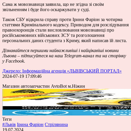
Сама ж мовознавиця заявила, що не згідна зі своїм
звільненням і буде його оскаржувати у суді.
Також СБУ відкрила справу проти Ірини Фаріон за чотирма
статтями Кримінального кодексу. Приводом для розслідування
правоохоронців стали висловлювання мовознавиці про
російськомовних військових ЗСУ та розголошення
персональних даних студента з Криму, який написав їй листа.
Дізнавайтеся першими найважливіші і найцікавіші новини
Львова – підписуйтеся на наш Telegram-канал та на сторінку
у Facebook.
Джерело: Інформаційна агенція «ЛЬВІВСЬКИЙ ПОРТАЛ»
2024-07-19 17:09:46
Магазин автозапчастин AvtoBot м.Ніжин
Теги
#Львів
Ірина Фаріон
Стрілянина
19.07.2024