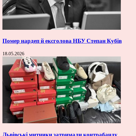
Помер нардеп й ексголова НБУ Степан Кубів
18.05.2026
Львівські митники затримали контрабанду