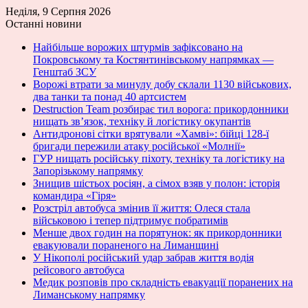
Неділя, 9 Серпня 2026
Останні новини
Найбільше ворожих штурмів зафіксовано на
Покровському та Костянтинівському напрямках —
Генштаб ЗСУ
Ворожі втрати за минулу добу склали 1130 військових,
два танки та понад 40 артсистем
Destruction Team розбирає тил ворога: прикордонники
нищать зв’язок, техніку й логістику окупантів
Антидронові сітки врятували «Хамві»: бійці 128-ї
бригади пережили атаку російської «Молнії»
ГУР нищать російську піхоту, техніку та логістику на
Запорізькому напрямку
Знищив шістьох росіян, а сімох взяв у полон: історія
командира «Гіря»
Розстріл автобуса змінив її життя: Олеся стала
військовою і тепер підтримує побратимів
Менше двох годин на порятунок: як прикордонники
евакуювали пораненого на Лиманщині
У Нікополі російський удар забрав життя водія
рейсового автобуса
Медик розповів про складність евакуації поранених на
Лиманському напрямку