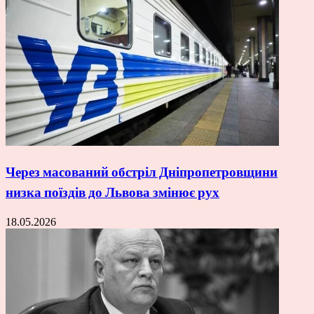
Через масований обстріл Дніпропетровщини
низка поїздів до Львова змінює рух
18.05.2026