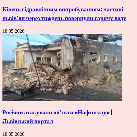
Кінець гідравлічним випробуванням: частині
львів’ян через тиждень повернули гарячу воду
18.05.2026
Росіяни атакували об’єкти «Нафтогазу» |
Львівський портал
18.05.2026