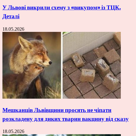
У Львові викрили схему з «викупом» із ТЦК.
Деталі
18.05.2026
Мешканців Львівщини просять не чіпати
розкладену для диких тварин вакцину від сказу
18.05.2026