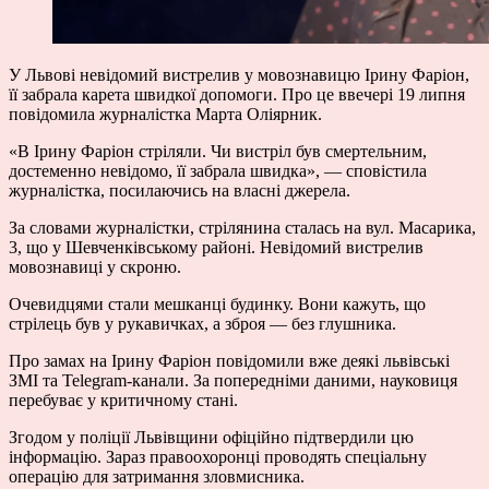
У Львові невідомий вистрелив у мовознавицю Ірину Фаріон,
її забрала карета швидкої допомоги. Про це ввечері 19 липня
повідомила журналістка Марта Оліярник.
«В Ірину Фаріон стріляли. Чи вистріл був смертельним,
достеменно невідомо, її забрала швидка», — сповістила
журналістка, посилаючись на власні джерела.
За словами журналістки, стрілянина сталась на вул. Масарика,
3, що у Шевченківському районі. Невідомий вистрелив
мовознавиці у скроню.
Очевидцями стали мешканці будинку. Вони кажуть, що
стрілець був у рукавичках, а зброя — без глушника.
Про замах на Ірину Фаріон повідомили вже деякі львівські
ЗМІ та Telegram-канали. За попередніми даними, науковиця
перебуває у критичному стані.
Згодом у поліції Львівщини офіційно підтвердили цю
інформацію. Зараз правоохоронці проводять
спеціальну
операцію для затримання зловмисника.