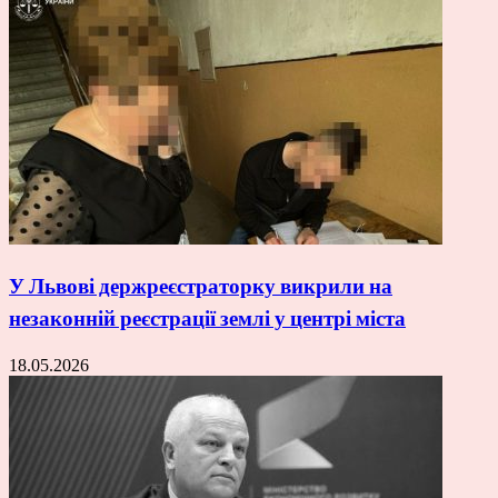
У Львові держреєстраторку викрили на
незаконній реєстрації землі у центрі міста
18.05.2026