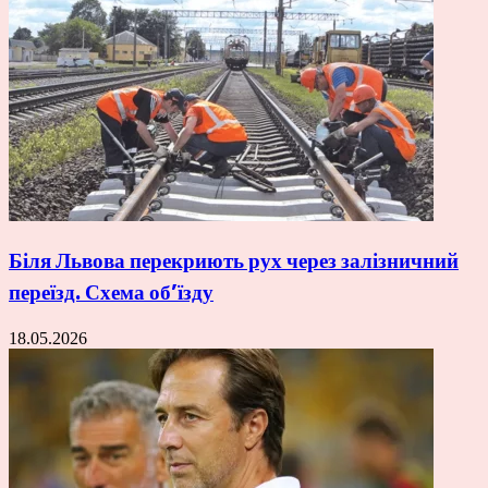
Біля Львова перекриють рух через залізничний
переїзд. Схема об’їзду
18.05.2026