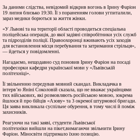
За даними слідства, невідомий відкрив вогонь в Ірину Фаріон
19 липня близько 19:30. Її з пораненням голови угпиталили,
зараз медики борються за життя жінки.
«У Львові та на території області проводиться спеціальна
поліцейська операція, до якої задіяні співробітники усіх служб
та підрозділів поліції. Правоохоронці вживають усіх заходів
для встановлення місця перебування та затримання стрільця»,
— йдеться у повідомленні.
Нагадаємо, нещодавно суд поновив Ірину Фаріон на посаді
професорки кафедри української мови у «Львівській
політехніці».
Її звільненню передував мовний скандал. Викладачка в
інтерв’ю Яніні Соколовій сказала, що не вважає українцями
тих військових, які розмовляють російською мовою, зокрема
йшлося й про бійців «Азову» та 3 окремої штурмової бригади.
Ця заява викликала суспільне обурення, в тому числі й поміж
захисників.
Реагуючи на такі заяві, студенти Львівської
політехніки вийшли на пікет,вимагаючи звільнити Ірину
Фаріон. Міносвіти підтримало їхню позицію.