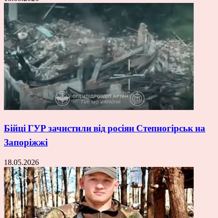
Бійці ГУР зачистили від росіян Степногірськ на
Запоріжжі
18.05.2026