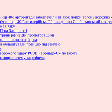
ійці 40-ї артбригади забезпечили зв’язок попри вогонь ворожих 
в’язківець 40-ї артилерійської бригади про Слобожанський наступ, 
о зв’язку
П на Закарпатті
стрілів рф на Дніпропетровщині
ркові викрито офіцера
ики облаштували позицію під землею
»
 ворожого удару РСЗВ «Торнадо-С» по Ізюму
 нову систему закупівель