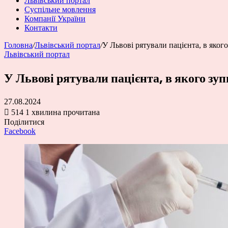
Львівський портал
Суспільне мовлення
Компанії України
Контакти
Головна
/
Львівський портал
/
У Львові рятували пацієнта, в яког
Львівський портал
У Львові рятували пацієнта, в якого зу
27.08.2024
514
1 хвилина прочитана
Поділитися
Facebook