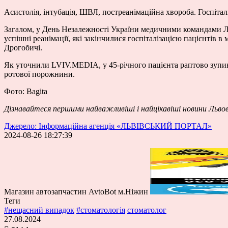
Асистолія, інтубація, ШВЛ, постреанімаційна хвороба. Госпітал
Загалом, у День Незалежності України медичними командами 
успішні реанімації, які закінчилися госпіталізацією пацієнтів в
Дрогобичі.
Як уточнили LVIV.MEDIA, у 45-річного пацієнта раптово зупинил
ротової порожнини.
Фото: Bagita
Дізнавайтеся першими найважливіші і найцікавіші новини Льво
Джерело: Інформаційна агенція «ЛЬВІВСЬКИЙ ПОРТАЛ»
2024-08-26 18:27:39
Магазин автозапчастин AvtoBot м.Ніжин
Теги
#нещасний випадок
#стоматологія
стоматолог
27.08.2024