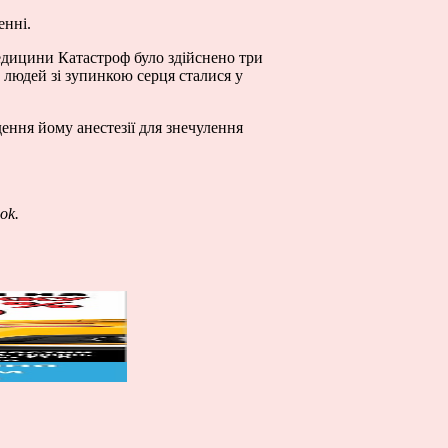
енні.
дицини Катастроф було здійснено три
ю людей зі зупинкою серця сталися у
ення йому анестезії для знечулення
ok.