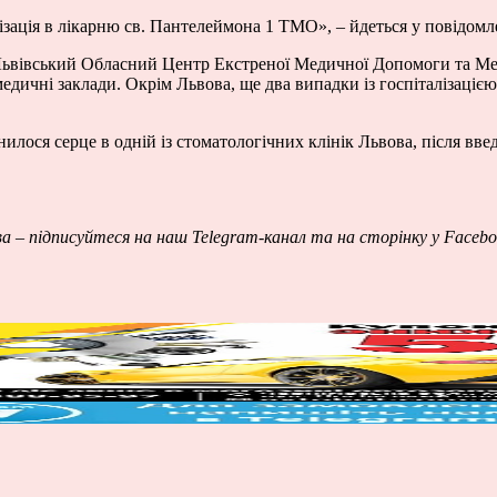
ізація в лікарню св. Пантелеймона 1 ТМО», – йдеться у повідомл
Львівський Обласний Центр Екстреної Медичної Допомоги та Ме
 медичні заклади. Окрім Львова, ще два випадки із госпіталізаціє
ося серце в одній із стоматологічних клінік Львова, після введ
ва – підписуйтеся на наш
Telegram-канал
та на сторінку у
Facebo