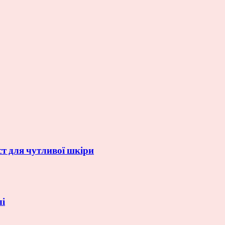
ст для чутливої шкіри
лі