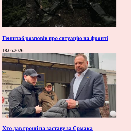
Генштаб розповів про ситуацію на фронті
18.05.2026
Хто дав гроші на заставу за Єрмака