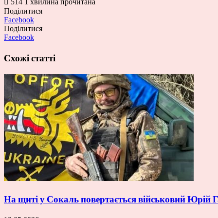
514
1 хвилина прочитана
Поділитися
Facebook
Поділитися
Facebook
Схожі статті
На щиті у Сокаль повертається військовий Юрій