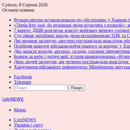
Субота, 8 Серпня 2026
Останні новини
Ретранслятори встановлювали під обстрілами: у Харкові б
«Треба йти далі, бо нехороші люди відходять з позицій»: з
7 корпус ДШВ розгортає власну мобільну мережу сотовог
Суд обрав запобіжні заходи двом екскерівникам ТЦК та С
Дві людини загинуло, шестеро постраждали внаслідок об
Пообіцяв вивезти військовозобов’язаного за кордон: у Ха
Два запасні виходи, арсенал, склади, спальня: мінометн
Борець за небо і дитячі мрії: історія прикордонника «Кума
Двоє людей загинули, ще четверо постраждали внаслідок
Харчування військових реформують: Міноборони запускає
Facebook
Telegram
Пошук
LvivNEWS
Меню
LvivNEWS
України і світу