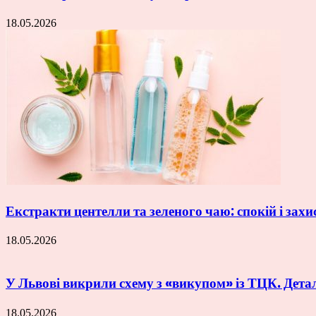
18.05.2026
Екстракти центелли та зеленого чаю: спокій і захи
18.05.2026
У Львові викрили схему з «викупом» із ТЦК. Дета
18.05.2026