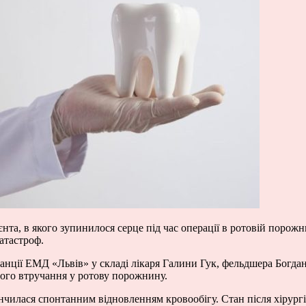
єнта, в якого зупинилося серце під час операції в ротовій порож
атастроф.
анції ЕМД «Львів» у складі лікаря Галини Гук, фельдшера Богдан
чного втручання у ротову порожнину.
кінчилася спонтанним відновленням кровообігу. Стан після хірур