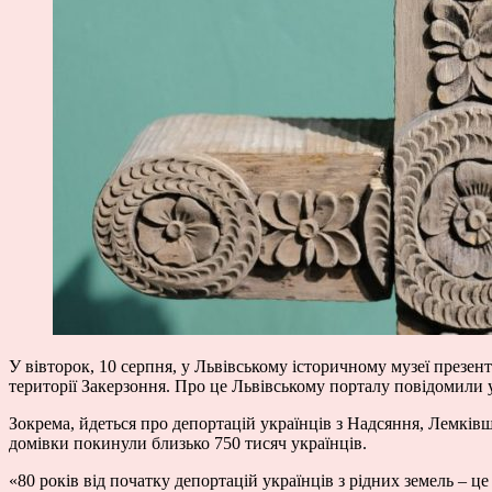
У вівторок, 10 серпня, у Львівському історичному музеї презе
території Закерзоння. Про це Львівському порталу повідомили
Зокрема, йдеться про депортацій українців з Надсяння, Лемків
домівки покинули близько 750 тисяч українців.
«80 років від початку депортацій українців з рідних земель – це т