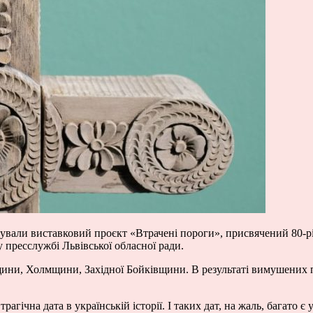
нтували виставковий проєкт «Втрачені пороги», присвячений 80-р
 у
пресслужбі
Львівської обласної ради.
щини, Холмщини, Західної Бойківщини. В результаті вимушених п
рагічна дата в українській історії. І таких дат, на жаль, багато є