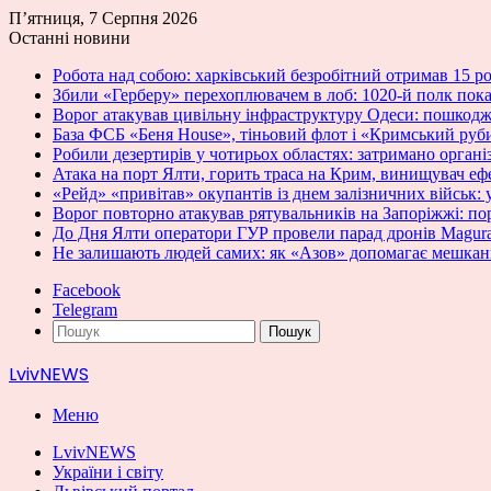
П’ятниця, 7 Серпня 2026
Останні новини
Робота над собою: харківський безробітний отримав 15 ро
Збили «Герберу» перехоплювачем в лоб: 1020-й полк пок
Ворог атакував цивільну інфраструктуру Одеси: пошкод
База ФСБ «Беня House», тіньовий флот і «Кримський руб
Робили дезертирів у чотирьох областях: затримано органі
Атака на порт Ялти, горить траса на Крим, винищувач еф
«Рейд» «привітав» окупантів із днем залізничних військ:
Ворог повторно атакував рятувальників на Запоріжжі: п
До Дня Ялти оператори ГУР провели парад дронів Magur
Не залишають людей самих: як «Азов» допомагає мешканця
Facebook
Telegram
Пошук
LvivNEWS
Меню
LvivNEWS
України і світу