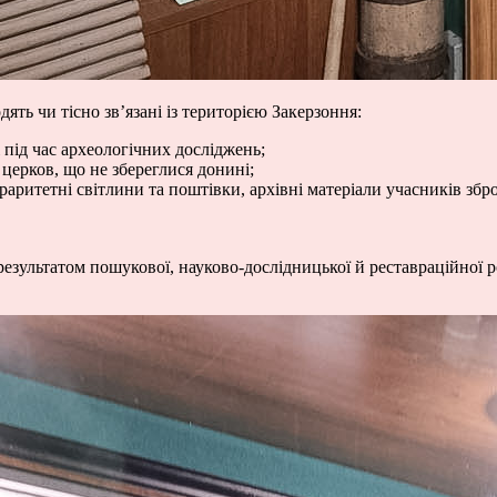
ять чи тісно зв’язані із територією Закерзоння:
 під час археологічних досліджень;
 церков, що не збереглися донині;
 раритетні світлини та поштівки, архівні матеріали учасників зб
 результатом пошукової, науково-дослідницької й реставраційної