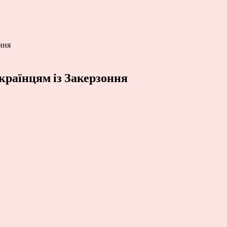
ння
країнцям із Закерзоння