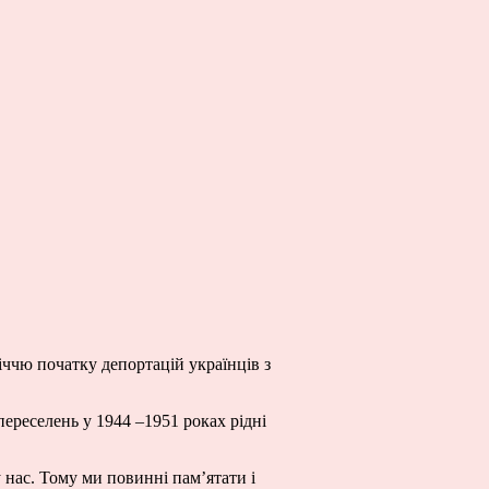
іччю початку депортацій українців з
ереселень у 1944 –1951 роках рідні
 у нас. Тому ми повинні пам’ятати і