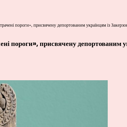
трачені пороги», присвячену депортованим українцям із Закерзо
ені пороги», присвячену депортованим у