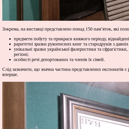
Зокрема, на виставці представлено понад 150 пам’яток, які поход
предмети побуту та прикраси княжого періоду, віднайдені
раритетні зразки рукописних книг та стародруків з давніх
унікальні зразки української фалеристики та сфрагістики,
регіоні;
особисті речі депортованих та членів їх сімей.
Слід зазначити, що значна частина представлених експонатів є
вперше.