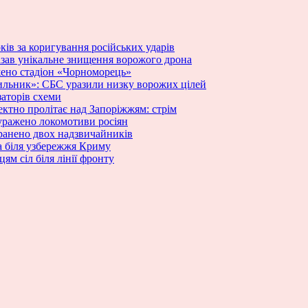
ків за коригування російських ударів
азав унікальне знищення ворожого дрона
жено стадіон «Чорноморець»
ильник»: СБС уразили низку ворожих цілей
заторів схеми
ектно пролітає над Запоріжжям: стрім
 уражено локомотиви росіян
оранено двох надзвичайників
a біля узбережжя Криму
м сіл біля лінії фронту