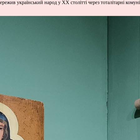
 пережив український народ у ХХ столітті через тоталітарні кому