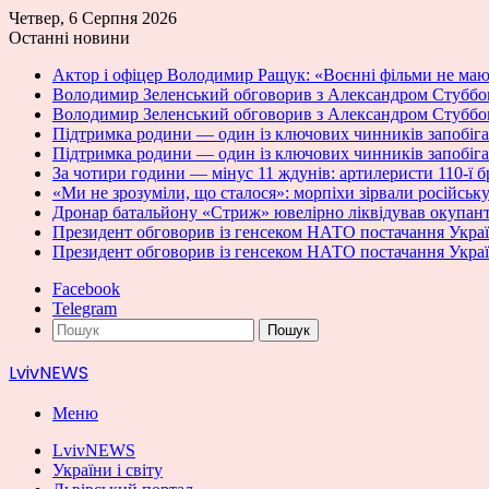
Четвер, 6 Серпня 2026
Останні новини
Актор і офіцер Володимир Ращук: «Воєнні фільми не мают
Володимир Зеленський обговорив з Александром Стуббо
Володимир Зеленський обговорив з Александром Стуббо
Підтримка родини — один із ключових чинників запобіган
Підтримка родини — один із ключових чинників запобіган
За чотири години — мінус 11 ждунів: артилеристи 110-ї 
«Ми не зрозуміли, що сталося»: морпіхи зірвали російсь
Дронар батальйону «Стриж» ювелірно ліквідував окупан
Президент обговорив із генсеком НАТО постачання Украї
Президент обговорив із генсеком НАТО постачання Украї
Facebook
Telegram
Пошук
LvivNEWS
Меню
LvivNEWS
України і світу