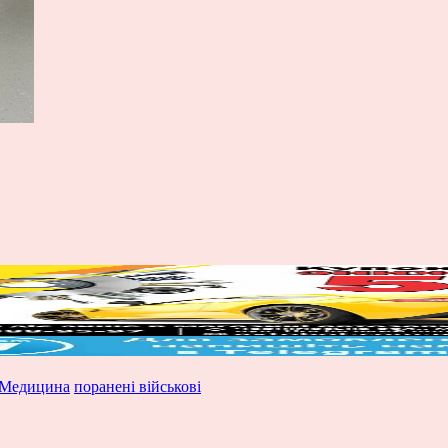
Медицина
поранені військові