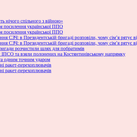
ь нічого спільного з війною»
м посилення української ППО
м посилення української ППО
ня СЗЧ: в Президентській бригаді розповіли, чому сім’я рятує в
ня СЗЧ: в Президентській бригаді розповіли, чому сім’я рятує в
бригади розчистили шлях для побратимів
ку ІПСО та взяли полонених на Костянтинівському напрямку
та одним точним ударом
ні ракет-перехоплювачів
ні ракет-перехоплювачів