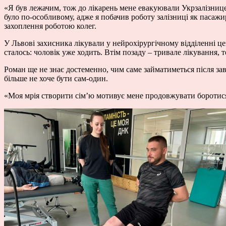
«Я був лежачим, тож до лікарень мене евакуювали Укрзалізнице
було по-особливому, адже я побачив роботу залізниці як пасажи
захоплення роботою колег.
У Львові захисника лікували у нейрохірургічному відділенні це
сталось: чоловік уже ходить. Втім позаду – тривале лікування, 
Роман ще не знає достеменно, чим саме займатиметься після зав
більше не хоче бути сам-один.
«Моя мрія створити сім’ю мотивує мене продовжувати боротися д