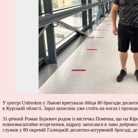
У центрі Unbroken у Львові врятували бійця 80 бригади десан
в Курській області. Зараз захисник уже стоїть на ногах і прохо
31-річний Роман Буревич родом із містечка Помічна, що на Кі
повномасштабне вторгнення, відразу записався в лави добровол
служив у 80 окремій Галицькій десантно-штурмовій бригаді, де 