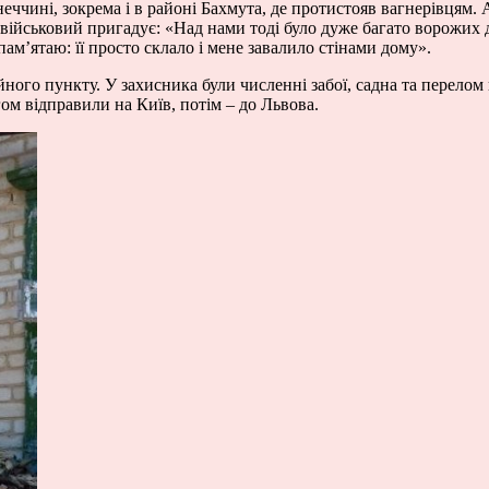
ині, зокрема і в районі Бахмута, де протистояв вагнерівцям. А
ам військовий пригадує: «Над нами тоді було дуже багато ворожих
пам’ятаю: її просто склало і мене завалило стінами дому».
ійного пункту. У захисника були численні забої, садна та перело
гом відправили на Київ, потім – до Львова.