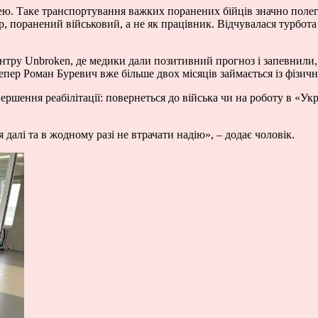
ю. Таке транспортування важких поранених бійців значно полегш
р, поранений військовий, а не як працівник. Відчувалася турбота
нтру Unbroken, де медики дали позитивний прогноз і запевнили, 
тепер Роман Буревич вже більше двох місяців займається із фізич
ершення реабілітації: повернеться до війська чи на роботу в «Ук
алі та в жодному разі не втрачати надію», – додає чоловік.