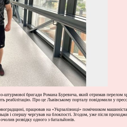
тно-штурмової бригади Романа Буревича, який отримав перелом х
дить реабілітацію. Про це Львівському порталу повідомили у прес
ровоградщині, працював на «Укрзалізниці» помічником машиніста
ьців і спершу чергував на блокпості. Згодом, уже після проходж
очолив розвідку одного з батальйонів.