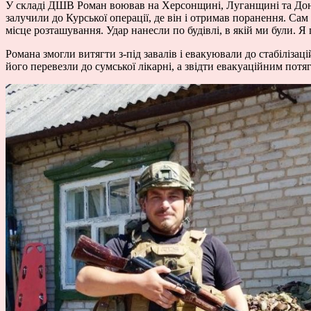
У складі ДШВ Роман воював на Херсонщині, Луганщині та Донечч
залучили до Курської операції, де він і отримав поранення. С
місце розташування. Удар нанесли по будівлі, в якій ми були. Я 
Романа змогли витягти з-під завалів і евакуювали до стабілізац
його перевезли до сумської лікарні, а звідти евакуаційним потя