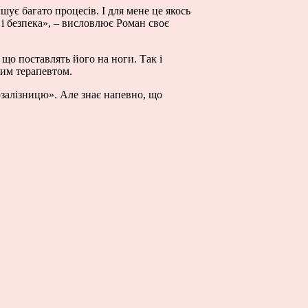
ує багато процесів. І для мене це якось
 і безпека», – висловлює Роман своє
що поставлять його на ноги. Так і
ним терапевтом.
рзалізницю». Але знає напевно, що