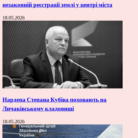
незаконній реєстрації землі у центрі міста
18.05.2026
Нардепа Степана Кубіва поховають на
Личаківському кладовищі
18.05.2026