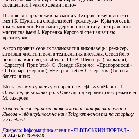
спеціальності «актор драми і кіно».
Пізніше він продовжив навчання у Театральному інституті
імені Б. Щукіна на спеціальності «режисура». Крім того, він
також закінчив Київський державний інститут театрального
мистецтва імені І. Карпенка-Карого зі спеціалізацією
«режисура».
Актор проявив себе як талановитий виконавець і режисер,
зігравши численні ролі в театральних виставах. Серед його
робіт такі вистави, як «Річард III» В. Шекспіра (Глашатай),
«Здрастуй, Прип’ять!» О. Левади (Кирило), «Прапороносці»
О. Гончара (Черниш), «Не зрадь себе» Л. Сергеєва (Гліб) та
багато інших.
Він також взяв участь у створенні телефільму «Марина і
Олексій», де виконав роль Олексія під керівництвом режисера
М. Захарова.
Дізнавайтеся першими найважливіші і найцікавіші новини
Львова – підписуйтеся на наш
Telegram-канал
та на сторінку
у
Facebook
.
Джерело: Інформаційна агенція «ЛЬВІВСЬКИЙ ПОРТАЛ»
2024-09-03 08:56:46