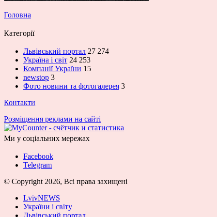
Головна
Категорії
Львівський портал
27 274
Україна і світ
24 253
Компанії України
15
newstop
3
Фото новини та фотогалерея
3
Контакти
Розміщення реклами на сайті
Ми у соціальних мережах
Facebook
Telegram
© Copyright 2026, Всі права захищені
LvivNEWS
України і світу
Львівський портал