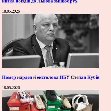
низка поїздів до Львова змінює рух
18.05.2026
Помер нардеп й ексголова НБУ Степан Кубів
18.05.2026