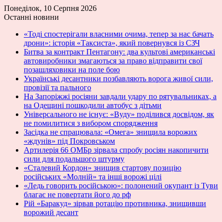
Понеділок, 10 Серпня 2026
Останні новини
«Тоді спостерігали власними очима, тепер за нас бачать
дрони»: історія «Таксиста», який повернувся із СЗЧ
Битва за контракт Пентагону: два культові американські
автовиробники змагаються за право відправити свої
позашляховики на поле бою
Українські десантники позбавляють ворога живої сили,
провізії та пального
На Запоріжжі росіяни завдали удару по рятувальниках, а
на Одещині пошкодили автобус з дітьми
Універсального не існує: «Вуду» поділився досвідом, як
не помилитися з вибором спорядження
Засідка не спрацювала: «Омега» знищила ворожих
«ждунів» під Покровськом
Артилерія 66 ОМБр зірвала спробу росіян накопичити
сили для подальшого штурму
«Сталевий Кордон» знищив стартову позицію
російських «Молній» та інші ворожі цілі
«Ледь говорить російською»: полонений окупант із Туви
благає не повертати його до рф
Рій «Баракуд» зірвав ротацію противника, знищивши
ворожий десант