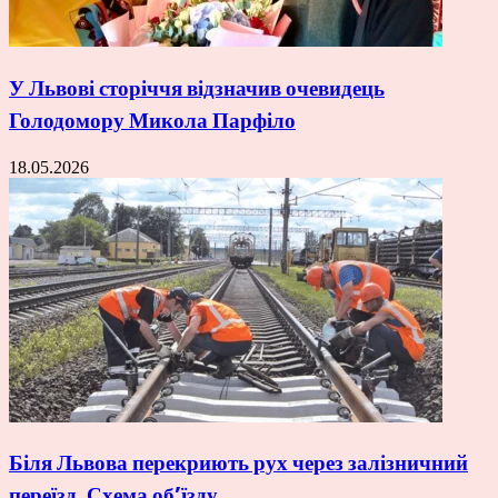
У Львові сторіччя відзначив очевидець
Голодомору Микола Парфіло
18.05.2026
Біля Львова перекриють рух через залізничний
переїзд. Схема об’їзду