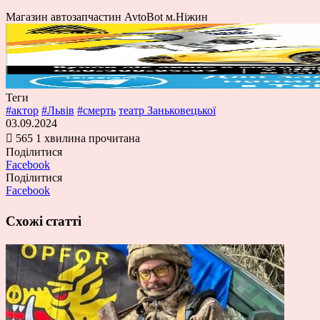
Магазин автозапчастин AvtoBot м.Ніжин
Теги
#актор
#Львів
#смерть
театр Заньковецької
03.09.2024
565
1 хвилина прочитана
Поділитися
Facebook
Поділитися
Facebook
Схожі статті