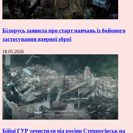
Білорусь заявила про старт навчань із бойового
застосування ядерної зброї
18.05.2026
Бійці ГУР зачистили від росіян Степногірськ на