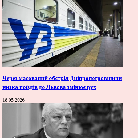
Через масований обстріл Дніпропетровщини
низка поїздів до Львова змінює рух
18.05.2026