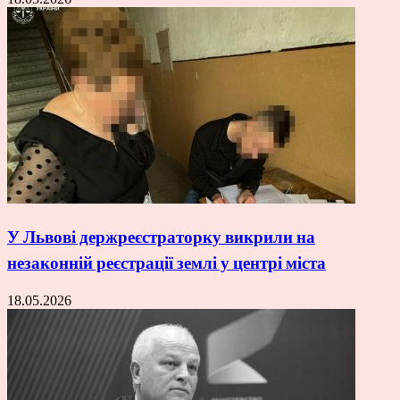
У Львові держреєстраторку викрили на
незаконній реєстрації землі у центрі міста
18.05.2026