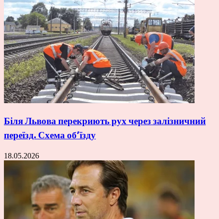
Біля Львова перекриють рух через залізничний
переїзд. Схема об’їзду
18.05.2026