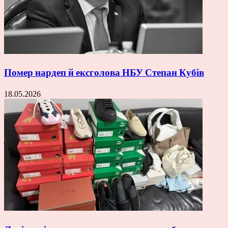
Помер нардеп й ексголова НБУ Степан Кубів
18.05.2026