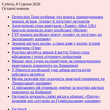
Субота, 8 Серпня 2026
Останні новини
Destruction Team розбирає тил ворога: прикордонники
нищать зв’язок, техніку й логістику окупантів
Антидронові сітки врятували «Хамві»: бійці 128-ї
бригади пережили атаку російської «Молнії»
ГУР нищать російську піхоту, техніку та логістику на
Запорізькому напрямку
Знищив шістьох росіян, а сімох взяв у полон: історія
командира «Гіря»
Розстріл автобуса змінив її життя: Олеся стала
військовою і тепер підтримує побратимів
Менше двох годин на порятунок: як прикордонники
евакуювали пораненого на Лиманщині
У Нікополі російський удар забрав життя водія
рейсового автобуса
Медик розповів про складність евакуації поранених на
Лиманському напрямку
11 військових рф отримали довічне за розстріл шістьох
цивільних на Київщині
Окупанти шукають слабкі місця в обороні: «Перун»
розповів про ситуацію на Гуляйпільському напрямку
Facebook