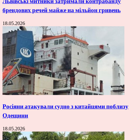
Львівські митники затримали контрабанду
брендових речей майже на мільйон гривень
18.05.2026
Росіяни атакували судно з китайцями поблизу
Одещини
18.05.2026