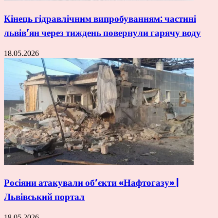
Кінець гідравлічним випробуванням: частині
львів’ян через тиждень повернули гарячу воду
18.05.2026
Росіяни атакували об’єкти «Нафтогазу» |
Львівський портал
18.05.2026