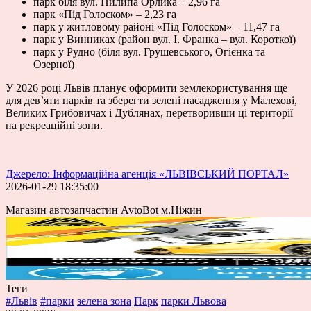
парк біля вул. Пилипа Орлика – 2,96 га
парк «Під Голоском» – 2,23 га
парк у житловому районі «Під Голоском» – 11,47 га
парк у Винниках (район вул. І. Франка – вул. Короткої)
парк у Рудно (біля вул. Грушевського, Огієнка та
Озерної)
У 2026 році Львів планує оформити землекористування ще
для дев’яти парків та зберегти зелені насадження у Малехові,
Великих Грибовичах і Дублянах, перетворивши ці території
на рекреаційні зони.
Джерело: Інформаційна агенція «ЛЬВІВСЬКИЙ ПОРТАЛ»
2026-01-29 18:35:00
Магазин автозапчастин AvtoBot м.Ніжин
Теги
#Львів
#парки
зелена зона
Парк
парки Львова