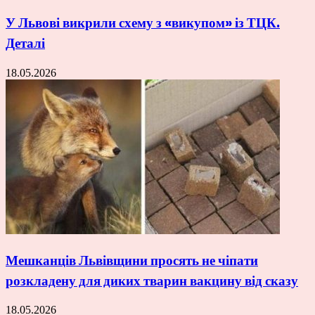
У Львові викрили схему з «викупом» із ТЦК.
Деталі
18.05.2026
Мешканців Львівщини просять не чіпати
розкладену для диких тварин вакцину від сказу
18.05.2026