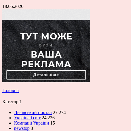
18.05.2026
Головна
Категорії
Львівський портал
27 274
Україна і світ
24 226
Компанії України
15
newstop
3