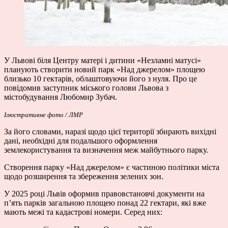
У Львові біля Центру матері і дитини «Незламні матусі»
планують створити новий парк «Над джерелом» площею
близько 10 гектарів, облаштовуючи його з нуля. Про це
повідомив заступник міського голови Львова з
містобудування Любомир Зубач.
Ілюстративне фото / ЛМР
За його словами, наразі щодо цієї території збирають вихідні
дані, необхідні для подальшого оформлення
землекористування та визначення меж майбутнього парку.
Створення парку «Над джерелом» є частиною політики міста
щодо розширення та збереження зелених зон.
У 2025 році Львів оформив правовстановчі документи на
п’ять парків загальною площею понад 22 гектари, які вже
мають межі та кадастрові номери. Серед них: