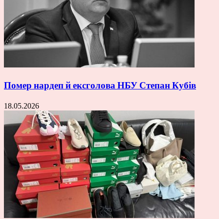
Помер нардеп й ексголова НБУ Степан Кубів
18.05.2026