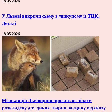
18.05.2026
У Львові викрили схему з «викупом» із ТЦК.
Деталі
18.05.2026
Мешканців Львівщини просять не чіпати
розкладену для диких тварин вакцину від сказу