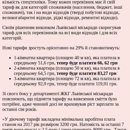
кількість спецтехніки. Тому кожен перевізник має й свій
тариф як для категорій споживачів (населення, бюджет, інші
споживачі), так і на види відходів (тверді побутові відходи,
великогабаритні відходи, рідкі відходи, ремонтні відходи).
Своїм рішенням виконком Львівської міськради скоригував
тариф для всіх перевізників на всі види відходів і для всіх
категорій.
Нові тарифи зростуть орієнтовно на 29% й становитимуть:
1-кімнатна квартира (площею 40 м кв), яка платила в
середньому 51,6 грн,
тепер буде платити 66, 62 грн
2-кімнатна квартира (площею 50 м кв), яка платила в
середньому 64,5 грн,
тепер буде платити 83,27 грн
3-кімнатна квартира (площею 72 м кв), яка платила в
середньому 92,9 грн, тепер буде платити 119,91 грн.
Зі свого боку у департаменті ЖКГ Львівської міськради
пояснюють, що підняття тарифу на вивезення сміття було
потрібне, адже чинний досі не враховував ріст зарплати за
останні сім років.
«У діючому тарифі закладена мінімальна заробітна плата
станом на 2017 рік розміром 3200 грн. Натомість за останні 7
років вона зросла у 2,5 рази і зараз становить 8000 грн. Також