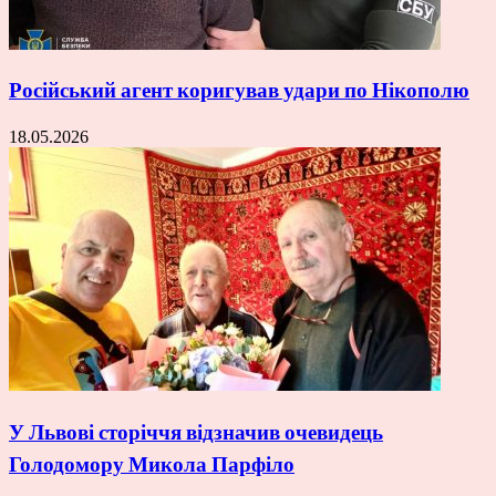
Російський агент коригував удари по Нікополю
18.05.2026
У Львові сторіччя відзначив очевидець
Голодомору Микола Парфіло