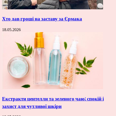
Хто дав гроші на заставу за Єрмака
18.05.2026
Екстракти центелли та зеленого чаю: спокій і
захист для чутливої шкіри