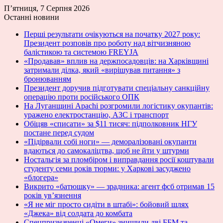
П’ятниця, 7 Серпня 2026
Останні новини
Перші результати очікуються на початку 2027 року:
Президент розповів про роботу над вітчизняною
балістикою та системою FREYJA
«Продавав» вплив на держпосадовців: на Харківщині
затримали ділка, який «вирішував питання» з
бронюванням
Президент доручив підготувати спеціальну санкційну
операцію проти російського ОПК
На Луганщині Apachi розгромили логістику окупантів:
уражено електростанцію, АЗС і транспорт
Обіцяв «списати» за $11 тисяч: підполковник НГУ
постане перед судом
«Підірвали собі ноги» — деморалізовані окупанти
вдаються до самокаліцтва, щоб не йти у штурми
Ностальгія за пломбіром і виправдання росії коштували
студенту семи років тюрми: у Харкові засуджено
«блогера»
Викрито «батюшку» — зрадника: агент фсб отримав 15
років ув’язнення
«Я не міг просто сидіти в штабі»: бойовий шлях
«Джека» від солдата до комбата
Спецпризначенці «Омеги» знищили дві ББМ та