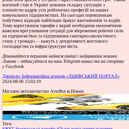
воєнний стан в Україні зумовив складну ситуацію з
плинністю кадрів усіх робітничих професій на наших
комунальних підприємствах. На сьогодні перевізникам
побутових відходів найбільше бракує вантажників та водіїв.
Тому коригування тарифів є вкрай необхідним економічним
важелем врегулювання ситуації для збереження робочої сили
на підприємствах та підтримання санітарно-екологічного
стану у громаді», – кажуть у департаменті житлового
господарства та інфраструктури міста.
Дізнавайтеся першими
найважливіші і найцікавіші новини
Львова – підписуйтеся на наш
Telegram-канал
та на сторінку
у
Facebook
.
Джерело: Інформаційна агенція «ЛЬВІВСЬКИЙ ПОРТАЛ»
2024-08-06 15:02:19
Магазин автозапчастин AvtoBot м.Ніжин
Теги
#ЖКГ
#комунальні тарифи
#Львів
вивіз сміття
підняття