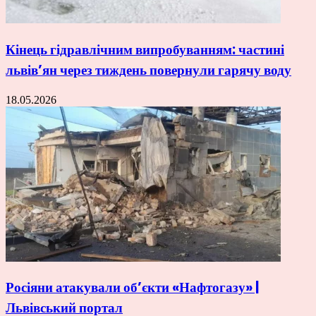
Кінець гідравлічним випробуванням: частині
львів’ян через тиждень повернули гарячу воду
18.05.2026
Росіяни атакували об’єкти «Нафтогазу» |
Львівський портал