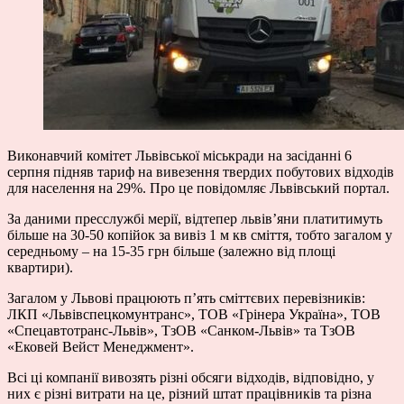
Виконавчий комітет Львівської міськради на засіданні 6
серпня підняв тариф на вивезення твердих побутових відходів
для населення на 29%. Про це повідомляє Львівський портал.
За даними пресслужбі мерії, відтепер львів’яни платитимуть
більше на 30-50 копійок за вивіз 1 м кв сміття, тобто загалом у
середньому – на 15-35 грн більше (залежно від площі
квартири).
Загалом у Львові працюють п’ять сміттєвих перевізників:
ЛКП «Львівспецкомунтранс», ТОВ «Грінера Україна», ТОВ
«Спецавтотранс-Львів», ТзОВ «Санком-Львів» та ТзОВ
«Ековей Вейст Менеджмент».
Всі ці компанії вивозять різні обсяги відходів, відповідно, у
них є різні витрати на це, різний штат працівників та різна