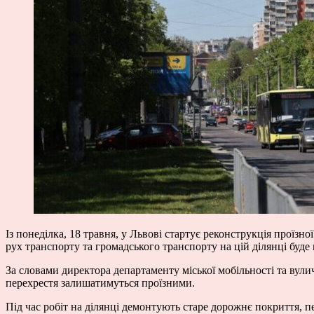
Із понеділка, 18 травня, у Львові стартує реконструкція проїзн
рух транспорту та громадського транспорту на цій ділянці буде
За словами директора департаменту міської мобільності та вул
перехрестя залишатимуться проїзними.
Під час робіт на ділянці демонтують старе дорожнє покриття, п