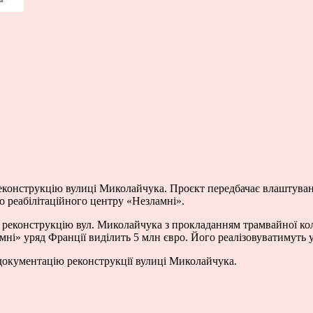
еконструкцію вулиці Миколайчука. Проєкт передбачає влаштуванн
о реабілітаційного центру «Незламні».
 реконструкцію вул. Миколайчука з прокладанням трамвайної кол
ні» уряд Франції виділить 5 млн євро. Його реалізовуватимуть у 
документацію реконструкції вулиці Миколайчука.