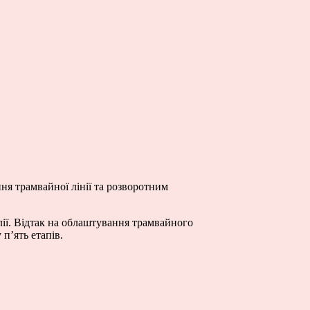
я трамвайної лінії та розворотним
ії. Відтак на облаштування трамвайного
п’ять етапів.