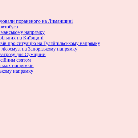
куювали пораненого на Лиманщині
 автобуса
Лиманському напрямку
ивільних на Київщині
вів про ситуацію на Гуляйпільському напрямку
 лісосмузі на Запорізькому напрямку
 загрозу для Сумщини
есійним святом
ількох напрямків
ському напрямку