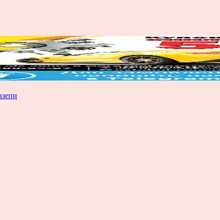
азепи