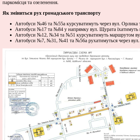
паркомісця та озеленення.
Як зміниться рух громадського транспорту
Автобуси №46 та №55а курсуватимуть через вул. Орлика та
Автобуси №17 та №84 у напрямку вул. Щурата їхатимуть по
Автобуси №12, №34 та №51 курсуватимуть маршрутом вул.
Автобуси №7, №31, №41 та №56а рухатимуться через вул. 