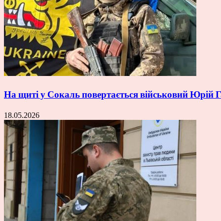
На щиті у Сокаль повертається військовий Юрій
18.05.2026