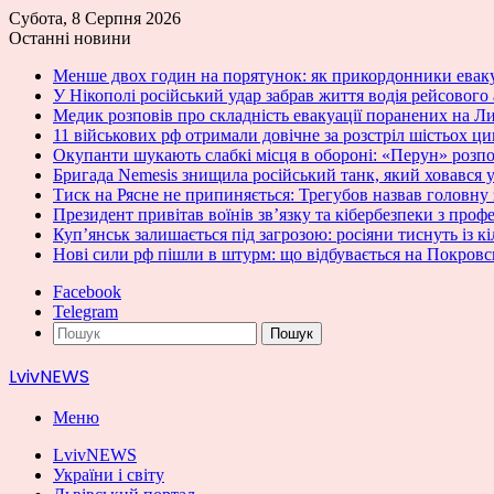
Субота, 8 Серпня 2026
Останні новини
Менше двох годин на порятунок: як прикордонники ева
У Нікополі російський удар забрав життя водія рейсового
Медик розповів про складність евакуації поранених на 
11 військових рф отримали довічне за розстріл шістьох ц
Окупанти шукають слабкі місця в обороні: «Перун» розпо
Бригада Nemesis знищила російський танк, який ховався у
Тиск на Рясне не припиняється: Трегубов назвав головну
Президент привітав воїнів зв’язку та кібербезпеки з проф
Куп’янськ залишається під загрозою: росіяни тиснуть із к
Нові сили рф пішли в штурм: що відбувається на Покров
Facebook
Telegram
Пошук
LvivNEWS
Меню
LvivNEWS
України і світу