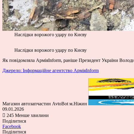
Наслідки ворожого удару по Києву
Наслідки ворожого удару по Києву
Як повідомляла АрміяInform, раніше Президент України Воло
Джерело: Інформаційне агентство АрміяInform
Магазин автозапчастин AvtoBot м.Ніжин
09.01.2026
245
Менше хвилини
Поділитися
Facebook
Поділитися