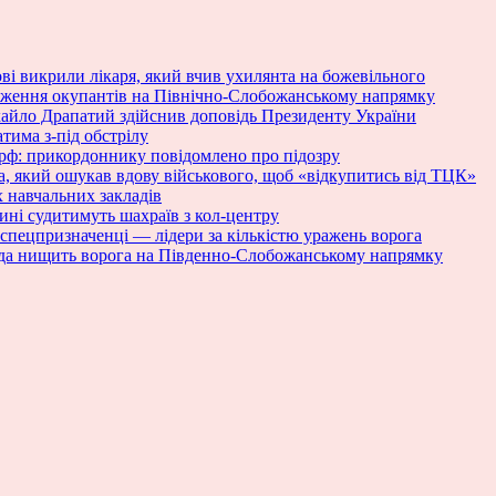
ові викрили лікаря, який вчив ухилянта на божевільного
ураження окупантів на Північно-Слобожанському напрямку
хайло Драпатий здійснив доповідь Президенту України
тима з-під обстрілу
 рф: прикордоннику повідомлено про підозру
та, який ошукав вдову військового, щоб «відкупитись від ТЦК»
 навчальних закладів
ині судитимуть шахраїв з кол-центру
спецпризначенці — лідери за кількістю уражень ворога
гада нищить ворога на Південно-Слобожанському напрямку