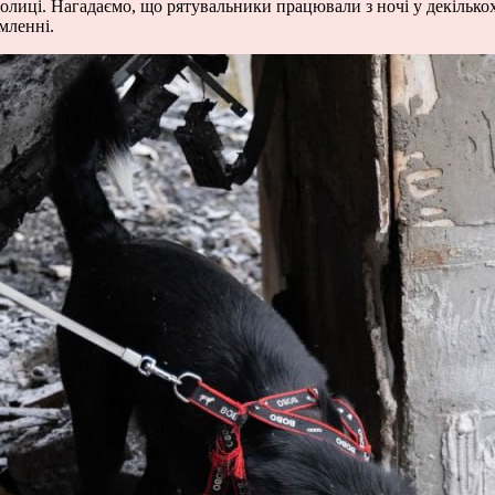
столиці. Нагадаємо, що рятувальники працювали з ночі у декіль
мленні.