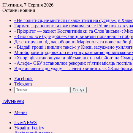
П’ятниця, 7 Серпня 2026
Останні новини
«Не голитися, не митися і скаржитися на сусідів»: у Харк
Гармата, транспорт та вже нежива сила: Prime показав 
«Пріорітет — захист Костянтинівки та Слов’янська»: Ми
«З ногою все буде добре»: бійці вивезли пораненого побра
Дезертирував під час оборони Маріуполя та воює на боці
«Віддай гроші і виклич таксі»: у Києві засуджено ухилян
Міноборони продовжило вступну кампанію до військових
«Хворі дівчата» ошукали військових на мільйон: на Сумщ
«Альфа» СБУ встановлює рекорди: п’ятий місяць поспіль 
Від виявлення до удару — лічені хвилини: як 58-ма бри
Facebook
Telegram
Пошук
LvivNEWS
Меню
LvivNEWS
України і світу