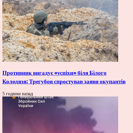
Противник вигадує «успіхи» біля Білого
Колодязя: Трегубов спростував заяви окупантів
5 години назад