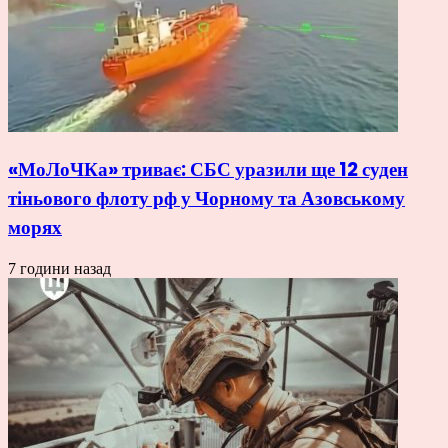
«МоЛоЧКа» триває: СБС уразили ще 12 суден
тіньового флоту рф у Чорному та Азовському
морях
7 години назад