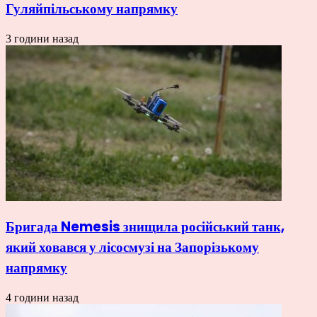
Гуляйпільському напрямку
3 години назад
Бригада Nemesis знищила російський танк,
який ховався у лісосмузі на Запорізькому
напрямку
4 години назад