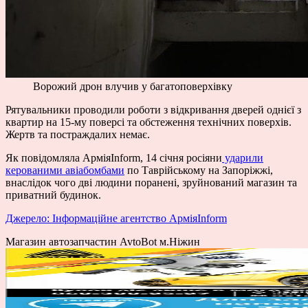
Ворожий дрон влучив у багатоповерхівку
Рятувальники проводили роботи з відкривання дверей однієї з
квартир на 15-му поверсі та обстеження технічних поверхів.
Жертв та постраждалих немає.
Як повідомляла АрміяInform, 14 січня росіяни
ударили
керованими авіабомбами
по Таврійському на Запоріжжі,
внаслідок чого дві людини поранені, зруйнований магазин та
приватний будинок.
Джерело: Інформаційне агентство АрміяInform
Магазин автозапчастин AvtoBot м.Ніжин