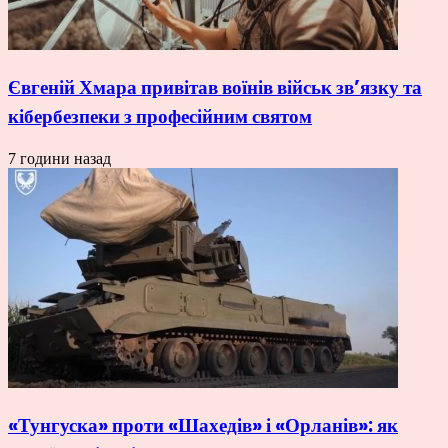
Євгеній Хмара привітав воїнів військ зв’язку та
кібербезпеки з професійним святом
7 години назад
«Тунгуска» проти «Шахедів» і «Орланів»: як