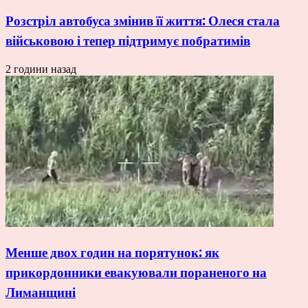
Розстріл автобуса змінив її життя: Олеся стала
військовою і тепер підтримує побратимів
2 години назад
Менше двох годин на порятунок: як
прикордонники евакуювали пораненого на
Лиманщині