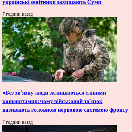
українські зенітники захищають Суми
7 години назад
«Без зв’язку люди залишаються сліпими
кошенятами»: чому військовий зв’язок
називають головною нервовою системою фронту
7 години назад