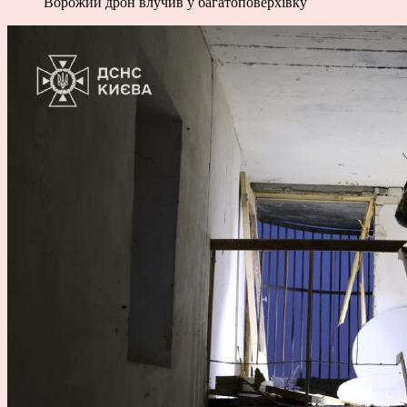
Ворожий дрон влучив у багатоповерхівку