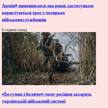
Армія+ виповнилося два роки: застосунком
користуються троє з чотирьох
військовослужбовців
6 години назад
«Їм сумно і боляче»: чому росіяни заздрять
українській військовій системі