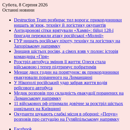
Субота, 8 Серпня 2026
Останні новини
Destruction Team розбирає тил ворога: прикордонники
нищать зв’язок, техніку й логістику окупантів
Антидронові сітки врятували «Хамві»: бійці 128-ї
бригади пережили атаку російської «Молнії»
ГУР нищать російську піхоту, техніку та логістику на
Запорізькому напрямку
Знищив шістьох росіян, а сімох взяв у полон: історія
командира «Гіря»
Розстріл автобуса змінив її життя: Олеся стала
військовою і тепер підтримує побратимів
Менше двох годин на порятунок: як прикордонники
евакуювали пораненого на Лиманщині
У Нікополі російський удар забрав життя водія
рейсового автобуса
Медик розповів про складність евакуації поранених на
Лиманському напрямку
11 військових рф отримали довічне за розстріл шістьох
цивільних на Київщині
Окупанти шукають слабкі місця в обороні: «Перун»
розповів про ситуацію на Гуляйпільському напрямку
Facebook