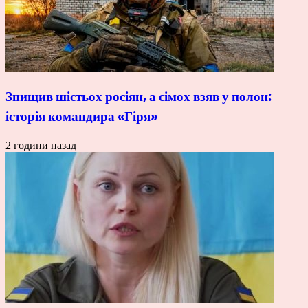
Знищив шістьох росіян, а сімох взяв у полон:
історія командира «Гіря»
2 години назад