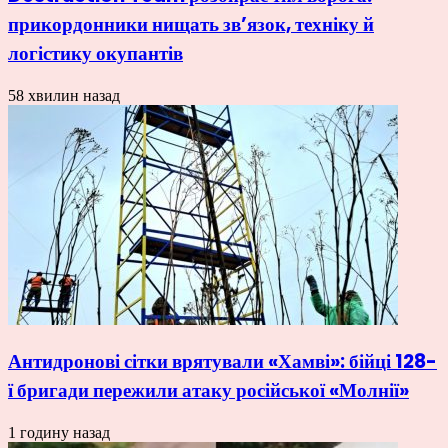
прикордонники нищать зв’язок, техніку й
логістику окупантів
58 хвилин назад
Антидронові сітки врятували «Хамві»: бійці 128-
ї бригади пережили атаку російської «Молнії»
1 годину назад