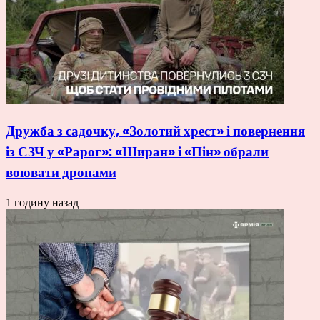
Дружба з садочку, «Золотий хрест» і повернення
із СЗЧ у «Рарог»: «Ширан» і «Пін» обрали
воювати дронами
1 годину назад