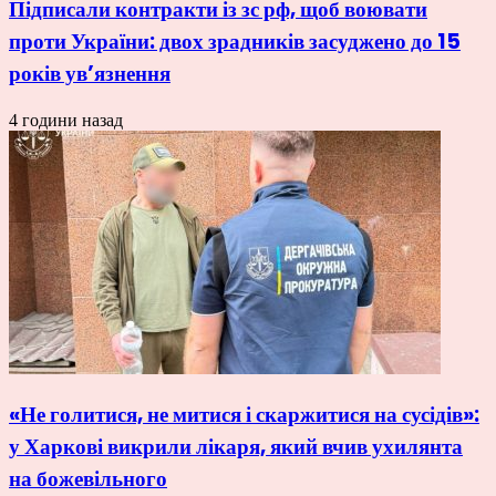
Підписали контракти із зс рф, щоб воювати
проти України: двох зрадників засуджено до 15
років ув’язнення
4 години назад
«Не голитися, не митися і скаржитися на сусідів»:
у Харкові викрили лікаря, який вчив ухилянта
на божевільного