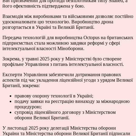
Він призначений для протидії безпілотникам типу Shahed, а
його ефективність підтверджена у бою.
Взаємодія між виробниками та військовими дозволяє постійно
удосконалювати цю технологію. Виробництво дрона
розгортається в Україні та Великій Британії.
Передача технологій для виробництва Octopus на британських
підприємствах стала можливою завдяки реформі у сфері
інтелектуальної власності Міноборони.
Зокрема, у травні 2025 року у Міністерстві було створене
профільне Управління з питань інтелектуальної власності.
Експерти Управління забезпечили дотримання правових
аспектів під час укладення ліцензійної угоди з урядом Великої
Британії, зокрема:
правову охорону технології в Україні;
подачу заявки на реєстрацію винаходу за міжнародною
процедурою;
супровід ліцензійного договору з Міністерством
оборони Великої Британії.
У листопаді 2025 року делегації Міністерства оборони
України та Міністерства оборони Великої Британії підписали