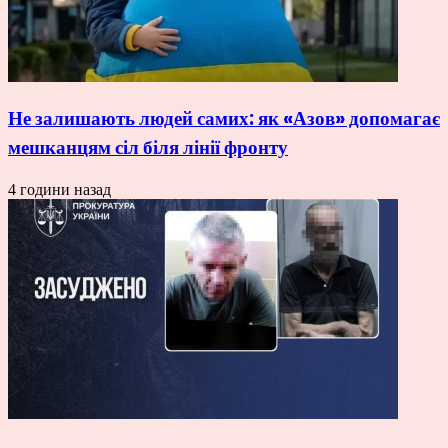
Не залишають людей самих: як «Азов» допомагає
мешканцям сіл біля лінії фронту
4 години назад