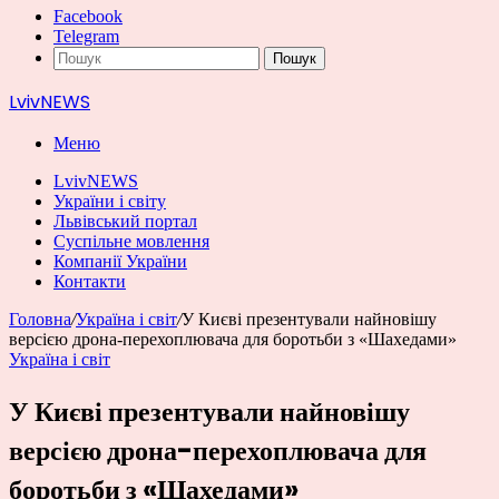
Facebook
Telegram
Пошук
LvivNEWS
Меню
LvivNEWS
України і світу
Львівський портал
Суспільне мовлення
Компанії України
Контакти
Головна
/
Україна і світ
/
У Києві презентували найновішу
версією дрона-перехоплювача для боротьби з «Шахедами»
Україна і світ
У Києві презентували найновішу
версією дрона-перехоплювача для
боротьби з «Шахедами»