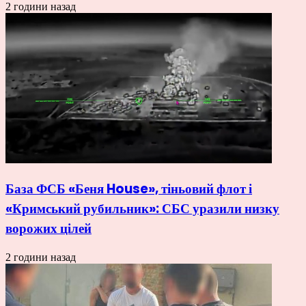
2 години назад
База ФСБ «Беня House», тіньовий флот і
«Кримський рубильник»: СБС уразили низку
ворожих цілей
2 години назад