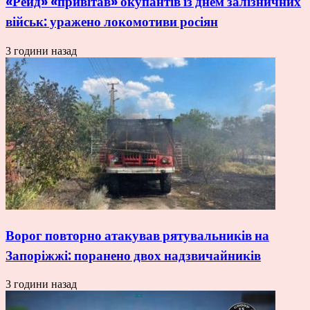
«Рейд» «привітав» окупантів із днем залізничних
військ: уражено локомотиви росіян
3 години назад
Ворог повторно атакував рятувальників на
Запоріжжі: поранено двох надзвичайників
3 години назад