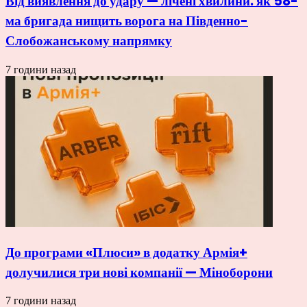
Від виявлення до удару — лічені хвилини: як 58-
ма бригада нищить ворога на Південно-
Слобожанському напрямку
7 години назад
До програми «Плюси» в додатку Армія+
долучилися три нові компанії — Міноборони
7 години назад