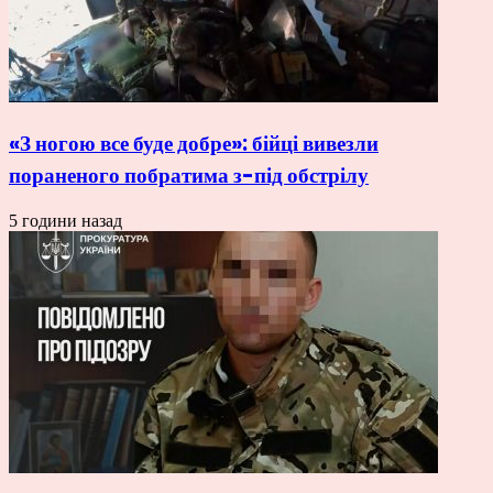
«З ногою все буде добре»: бійці вивезли
пораненого побратима з-під обстрілу
5 години назад