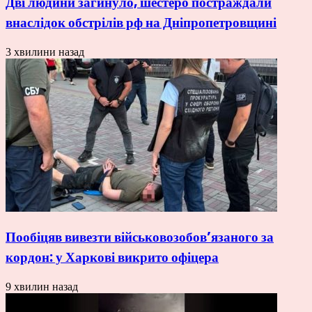
Дві людини загинуло, шестеро постраждали
внаслідок обстрілів рф на Дніпропетровщині
3 хвилини назад
Пообіцяв вивезти військовозобов’язаного за
кордон: у Харкові викрито офіцера
9 хвилин назад