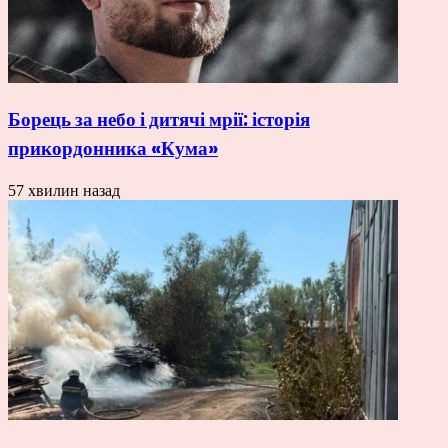
Борець за небо і дитячі мрії: історія
прикордонника «Кума»
57 хвилин назад