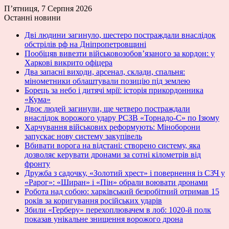
П’ятниця, 7 Серпня 2026
Останні новини
Дві людини загинуло, шестеро постраждали внаслідок
обстрілів рф на Дніпропетровщині
Пообіцяв вивезти військовозобов’язаного за кордон: у
Харкові викрито офіцера
Два запасні виходи, арсенал, склади, спальня:
мінометники облаштували позицію під землею
Борець за небо і дитячі мрії: історія прикордонника
«Кума»
Двоє людей загинули, ще четверо постраждали
внаслідок ворожого удару РСЗВ «Торнадо-С» по Ізюму
Харчування військових реформують: Міноборони
запускає нову систему закупівель
Вбивати ворога на відстані: створено систему, яка
дозволяє керувати дронами за сотні кілометрів від
фронту
Дружба з садочку, «Золотий хрест» і повернення із СЗЧ у
«Рарог»: «Ширан» і «Пін» обрали воювати дронами
Робота над собою: харківський безробітний отримав 15
років за коригування російських ударів
Збили «Герберу» перехоплювачем в лоб: 1020-й полк
показав унікальне знищення ворожого дрона