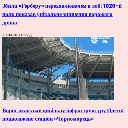
Збили «Герберу» перехоплювачем в лоб: 1020-й
полк показав унікальне знищення ворожого
дрона
2 години назад
Ворог атакував цивільну інфраструктуру Одеси:
пошкоджено стадіон «Чорноморець»