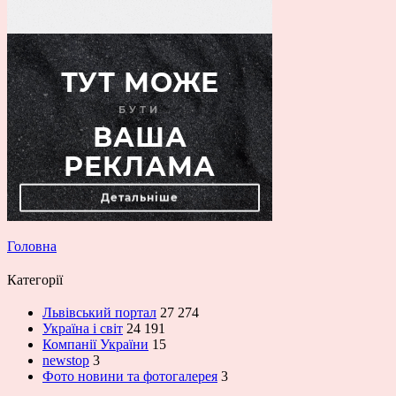
Головна
Категорії
Львівський портал
27 274
Україна і світ
24 191
Компанії України
15
newstop
3
Фото новини та фотогалерея
3