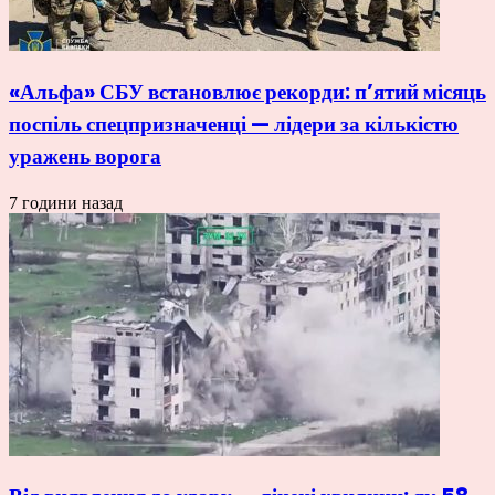
«Альфа» СБУ встановлює рекорди: п’ятий місяць
поспіль спецпризначенці — лідери за кількістю
уражень ворога
7 години назад