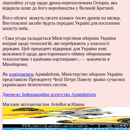
ліцензійну угоду щодо дрона-перехоплювача Octopus, яка
відкрила шлях до його виробництва у Великій Британії.
Його обсяги можуть сягати кількох тисяч дронів на місяць.
Виготовлені засоби будуть передані Україні для посилення
захисту неба.
«Така угода укладається Міністерством оборони України
вперше щодо технологій, які перебувають у власності
держави. Цей прецедент відкриває для України нові
можливості щодо двостороннього обміну оборонними
технологіями з країнами-партнерами», — зазначили в
Міноборони.
Як
повідомляла
АрміяInform, Міністерство оборони України
представило Президенту Чехії Петру Павелу зразки сучасних
українських безпілотних систем.
Джерело: Інформаційне агентство АрміяInform
Магазин автозапчастин AvtoBot м.Ніжин