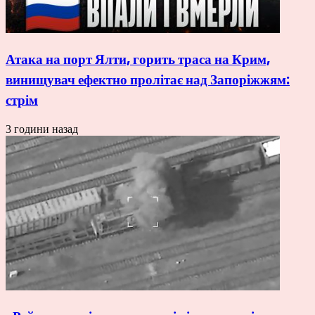
Атака на порт Ялти, горить траса на Крим,
винищувач ефектно пролітає над Запоріжжям:
стрім
3 години назад