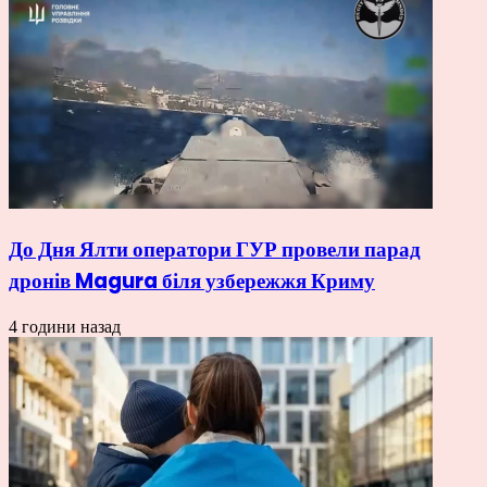
До Дня Ялти оператори ГУР провели парад
дронів Magura біля узбережжя Криму
4 години назад