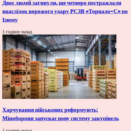
Двоє людей загинули, ще четверо постраждали
внаслідок ворожого удару РСЗВ «Торнадо-С» по
Ізюму
1 годину назад
Харчування військових реформують:
Міноборони запускає нову систему закупівель
1 годину назад