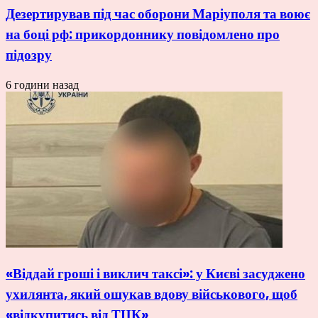
Дезертирував під час оборони Маріуполя та воює
на боці рф: прикордоннику повідомлено про
підозру
6 години назад
«Віддай гроші і виклич таксі»: у Києві засуджено
ухилянта, який ошукав вдову військового, щоб
«відкупитись від ТЦК»