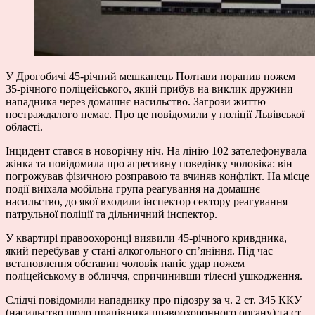
У Дрогобичі 45-річний мешканець Полтави поранив ножем
35-річного поліцейського, який прибув на виклик дружини
нападника через домашнє насильство. Загрози життю
постраждалого немає. Про це повідомили у поліції Львівської
області.
Інцидент стався в новорічну ніч. На лінію 102 зателефонувала
жінка та повідомила про агресивну поведінку чоловіка: він
погрожував фізичною розправою та вчиняв конфлікт. На місце
події виїхала мобільна група реагування на домашнє
насильство, до якої входили інспектор сектору реагування
патрульної поліції та дільничний інспектор.
У квартирі правоохоронці виявили 45-річного кривдника,
який перебував у стані алкогольного сп’яніння. Під час
встановлення обставин чоловік наніс удар ножем
поліцейському в обличчя, спричинивши тілесні ушкодження.
Слідчі повідомили нападнику про підозру за ч. 2 ст. 345 ККУ
(насильство щодо працівника правоохоронного органу) та ст.