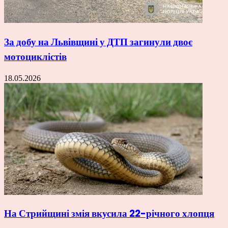
За добу на Львівщині у ДТП загинули двоє
мотоциклістів
18.05.2026
На Стрийщині змія вкусила 22-річного хлопця