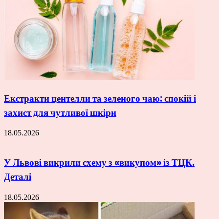
Екстракти центелли та зеленого чаю: спокій і
захист для чутливої шкіри
18.05.2026
У Львові викрили схему з «викупом» із ТЦК.
Деталі
18.05.2026