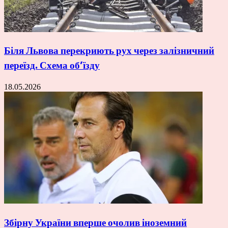
Біля Львова перекриють рух через залізничний
переїзд. Схема об’їзду
18.05.2026
Збірну України вперше очолив іноземний