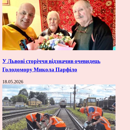
У Львові сторіччя відзначив очевидець
Голодомору Микола Парфіло
18.05.2026