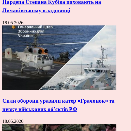
Нардепа Степана Кубіва поховають на
Личаківському кладовищі
18.05.2026
Сили оборони уразили катер «Грачонок» та
низку військових об’єктів РФ
18.05.2026