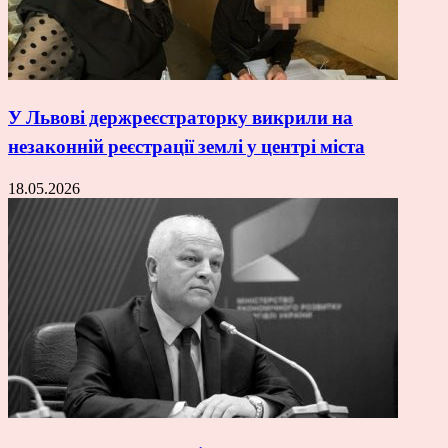
У Львові держреєстраторку викрили на
незаконній реєстрації землі у центрі міста
18.05.2026