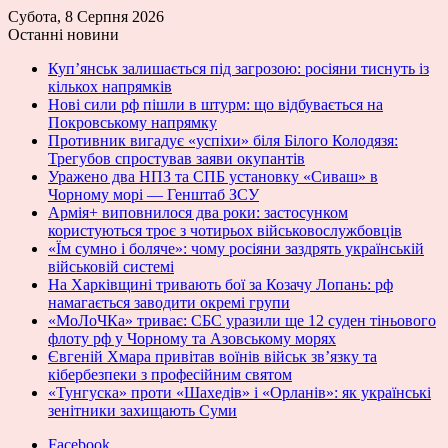
Субота, 8 Серпня 2026
Останні новини
Куп’янськ залишається під загрозою: росіяни тиснуть із
кількох напрямків
Нові сили рф пішли в штурм: що відбувається на
Покровському напрямку
Противник вигадує «успіхи» біля Білого Колодязя:
Трегубов спростував заяви окупантів
Уражено два НПЗ та СПБ установку «Сиваш» в
Чорному морі — Генштаб ЗСУ
Армія+ виповнилося два роки: застосунком
користуються троє з чотирьох військовослужбовців
«Їм сумно і боляче»: чому росіяни заздрять українській
військовій системі
На Харківщині тривають бої за Козачу Лопань: рф
намагається заводити окремі групи
«МоЛоЧКа» триває: СБС уразили ще 12 суден тіньового
флоту рф у Чорному та Азовському морях
Євгеній Хмара привітав воїнів військ зв’язку та
кібербезпеки з професійним святом
«Тунгуска» проти «Шахедів» і «Орланів»: як українські
зенітники захищають Суми
Facebook