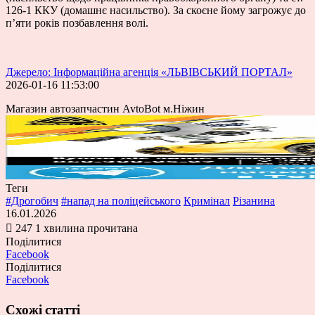
126-1 ККУ (домашнє насильство). За скоєне йому загрожує до
п’яти років позбавлення волі.
Джерело: Інформаційна агенція «ЛЬВІВСЬКИЙ ПОРТАЛ»
2026-01-16 11:53:00
Магазин автозапчастин AvtoBot м.Ніжин
Теги
#Дрогобич
#напад на поліцейського
Кримінал
Різанина
16.01.2026
247
1 хвилина прочитана
Поділитися
Facebook
Поділитися
Facebook
Схожі статті