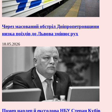
Через масований обстріл Дніпропетровщини
низка поїздів до Львова змінює рух
18.05.2026
Помер нардеп й ексголова НБУ Степан Кубів