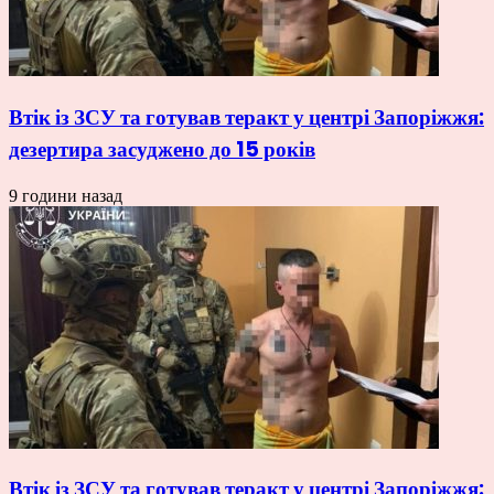
Втік із ЗСУ та готував теракт у центрі Запоріжжя:
дезертира засуджено до 15 років
9 години назад
Втік із ЗСУ та готував теракт у центрі Запоріжжя: