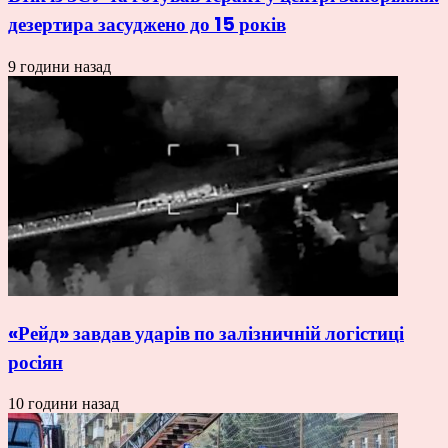
дезертира засуджено до 15 років
9 години назад
«Рейд» завдав ударів по залізничній логістиці
росіян
10 години назад