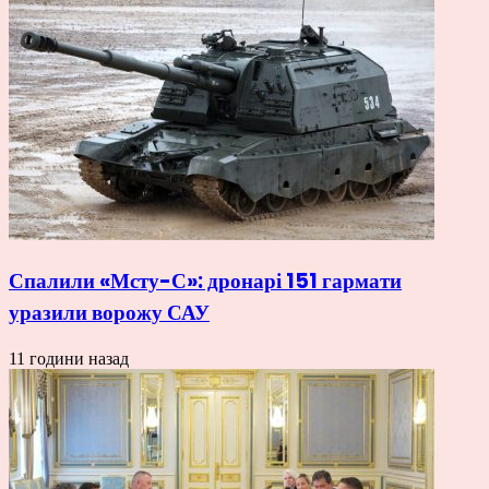
Спалили «Мсту-С»: дронарі 151 гармати
уразили ворожу САУ
11 години назад