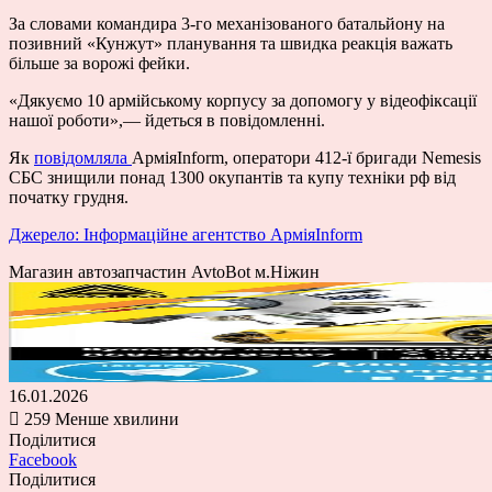
За словами командира 3-го механізованого батальйону на
позивний «Кунжут» планування та швидка реакція важать
більше за ворожі фейки.
«Дякуємо 10 армійському корпусу за допомогу у
відеофіксації
нашої роботи»,— йдеться в повідомленні.
Як
повідомляла
АрміяInform, оператори 412-ї бригади
Nemesis
СБС знищили понад 1300 окупантів та купу техніки рф від
початку грудня.
Джерело: Інформаційне агентство АрміяInform
Магазин автозапчастин AvtoBot м.Ніжин
16.01.2026
259
Менше хвилини
Поділитися
Facebook
Поділитися