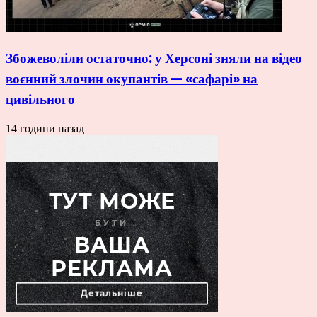
Збожеволіли остаточно: у Херсоні зняли на відео
воєнний злочин окупантів — «сафарі» на
цивільного
14 години назад