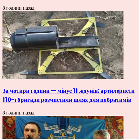
8 години назад
За чотири години — мінус 11 ждунів: артилеристи
110-ї бригади розчистили шлях для побратимів
8 години назад