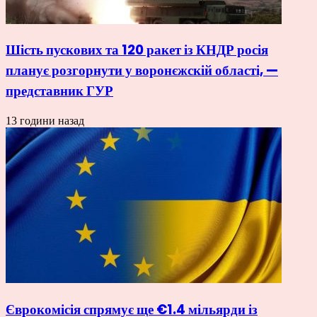
Шість пускових та 120 ракет із КНДР росія
планує розгорнути у воронєжскій області, —
представник ГУР
13 години назад
Єврокомісія спрямує ще €1.4 мільярди із