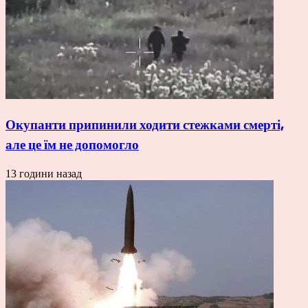
Окупанти припинили ходити стежками смерті,
але це їм не допомогло
13 години назад