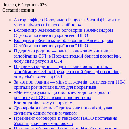
Четвер, 6 Серпня 2026
Останні новини
Актор і офіцер Володимир Ращук: «Воєнні фільми не
мають нічого спільного з війною»
Володимир Зеленський обговорив з Александром
Стуббом посилення української ППО
Володимир Зеленський обговорив з Александром
Стуббом посилення української ППО
Підтримка родини — один із ключових чинників
запобігання СЗЧ: в Президентській бригаді розповіли,
чому сім’я рятує від СЗЧ
Підтримка родини — один із ключових чинників
запобігання СЗЧ: в Президентській бригаді розповіли,
чому сім’я рятує від СЗЧ
За чотири години — мінус 11 ждунів: артилеристи 110-ї
бригади розчистили шлях для побратимів
«Ми не зрозуміли, що сталося»: морпіхи зірвали
російську ІПСО та взяли полонених на
Костянтинівському напрямку
Дронар батальйону «Стриж» ювелірно ліквідував
окупанта одним точним ударом
Президент обговорив із генсеком НАТО постачання
Україні ракет-перехоплювачів
Президент обговорив із генсеком НАТО постачання