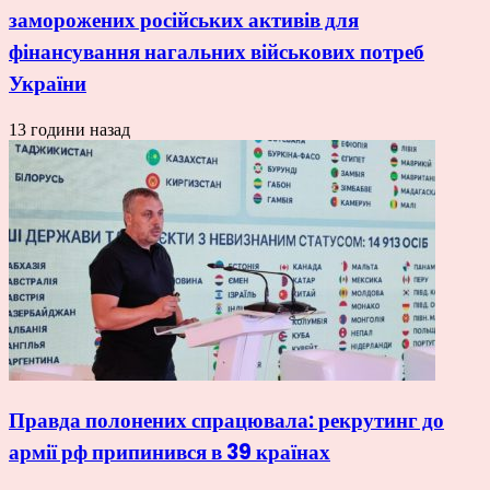
заморожених російських активів для
фінансування нагальних військових потреб
України
13 години назад
Правда полонених спрацювала: рекрутинг до
армії рф припинився в 39 країнах