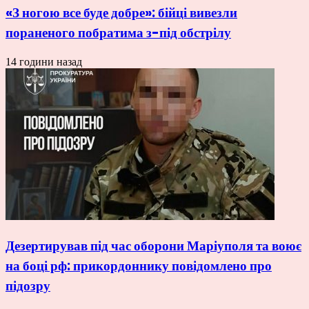
«З ногою все буде добре»: бійці вивезли
пораненого побратима з-під обстрілу
14 години назад
Дезертирував під час оборони Маріуполя та воює
на боці рф: прикордоннику повідомлено про
підозру