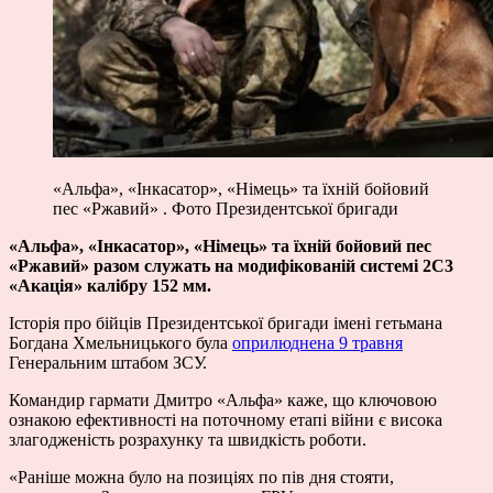
«Альфа», «Інкасатор», «Німець» та їхній бойовий
пес «Ржавий» . Фото Президентської бригади
«Альфа», «Інкасатор», «Німець» та їхній бойовий пес
«Ржавий» разом служать на модифікованій системі 2С3
«Акація» калібру 152 мм.
Історія про бійців Президентської бригади імені гетьмана
Богдана Хмельницького була
оприлюднена 9 травня
Генеральним штабом ЗСУ.
Командир гармати Дмитро «Альфа» каже, що ключовою
ознакою ефективності на поточному етапі війни є висока
злагодженість розрахунку та швидкість роботи.
«Раніше можна було на позиціях по пів дня стояти,