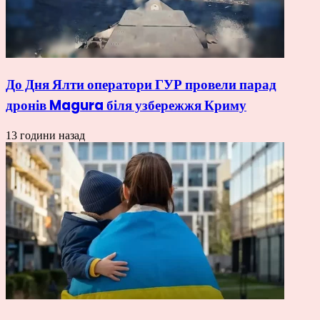
До Дня Ялти оператори ГУР провели парад
дронів Magura біля узбережжя Криму
13 години назад