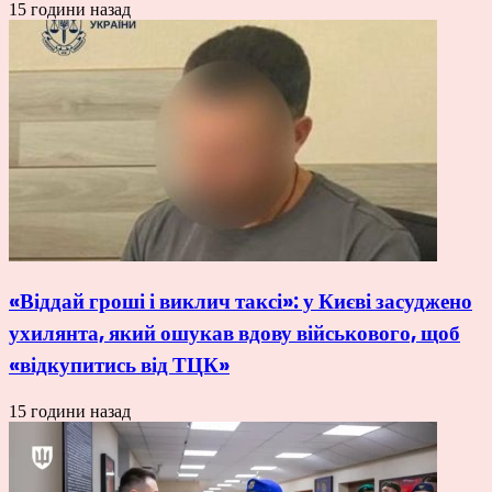
15 години назад
«Віддай гроші і виклич таксі»: у Києві засуджено
ухилянта, який ошукав вдову військового, щоб
«відкупитись від ТЦК»
15 години назад