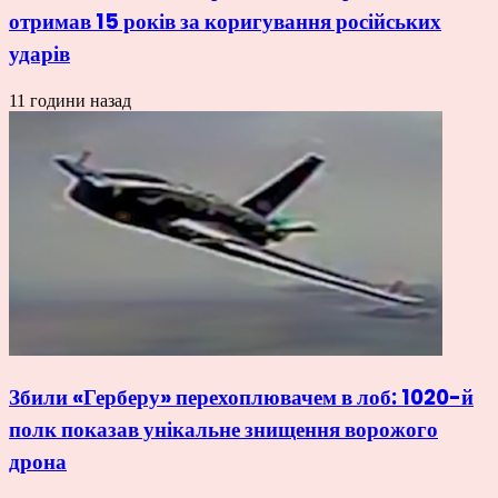
отримав 15 років за коригування російських
ударів
11 години назад
Збили «Герберу» перехоплювачем в лоб: 1020-й
полк показав унікальне знищення ворожого
дрона