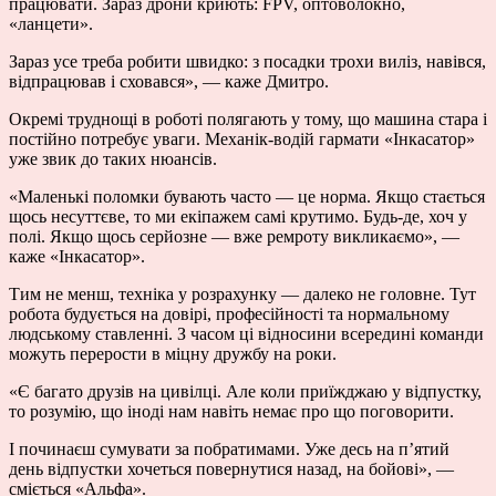
працювати. Зараз дрони криють: FPV, оптоволокно,
«ланцети».
Зараз усе треба робити швидко: з посадки трохи виліз, навівся,
відпрацював і сховався», — каже Дмитро.
Окремі труднощі в роботі полягають у тому, що машина стара і
постійно потребує уваги. Механік-водій гармати «Інкасатор»
уже звик до таких нюансів.
«Маленькі поломки бувають часто — це норма. Якщо стається
щось несуттєве, то ми екіпажем самі крутимо. Будь-де, хоч у
полі. Якщо щось серйозне — вже ремроту викликаємо», —
каже «Інкасатор».
Тим не менш, техніка у розрахунку — далеко не головне. Тут
робота будується на довірі, професійності та нормальному
людському ставленні. З часом ці відносини всередині команди
можуть перерости в міцну дружбу на роки.
«Є багато друзів на цивілці. Але коли приїжджаю у відпустку,
то розумію, що іноді нам навіть немає про що поговорити.
І починаєш сумувати за побратимами. Уже десь на п’ятий
день відпустки хочеться повернутися назад, на бойові», —
сміється «Альфа».