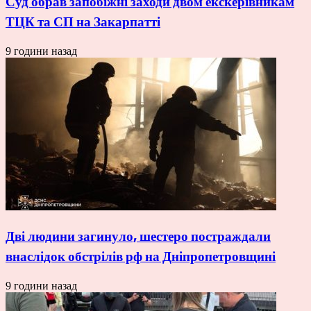
Суд обрав запобіжні заходи двом екскерівникам
ТЦК та СП на Закарпатті
9 години назад
Дві людини загинуло, шестеро постраждали
внаслідок обстрілів рф на Дніпропетровщині
9 години назад