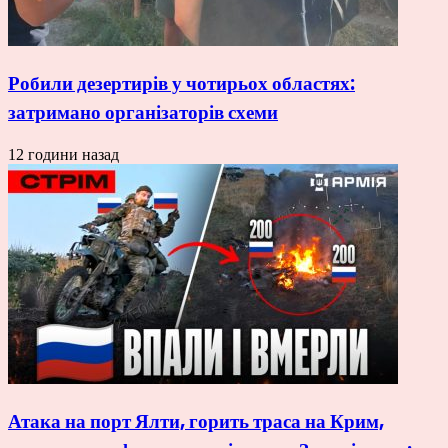
Робили дезертирів у чотирьох областях:
затримано організаторів схеми
12 години назад
Атака на порт Ялти, горить траса на Крим,