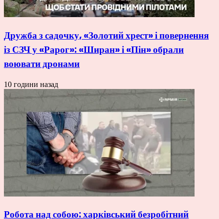
Дружба з садочку, «Золотий хрест» і повернення
із СЗЧ у «Рарог»: «Ширан» і «Пін» обрали
воювати дронами
10 години назад
Робота над собою: харківський безробітний