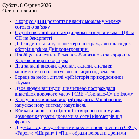
Субота, 8 Серпня 2026
Останні новини
7 корпус ДШВ розгортає власну мобільну мережу
сотового зв’язку
Суд обрав запобіжні заходи двом екскерівникам ТЦК та
СП на Закарпатті
Дві людини загинуло, шестеро постраждали внаслідок
обстрілів рф на Дніпропетровщині
Пообіцяв вивезти військовозобов’язаного за кордон: у
Харкові викрито офіцера
Два запасні виходи, арсенал, склади, спальня:
мінометники облаштували позицію під землею
Борець за небо і дитячі мрії: історія прикордонника
«Кума»
Двоє людей загинули, ще четверо постраждали
внаслідок ворожого удару РСЗВ «Торнадо-С» по Ізюму
Харчування військових реформують: Міноборони
запускає нову систему закупівель
Вбивати ворога на відстані: створено систему, яка
дозволяє керувати дронами за сотні кілометрів від
фронту
Дружба з садочку, «Золотий хрест» і повернення із СЗЧ у
«Рарог»: «Ширан» і «Пін» обрали воювати дронами