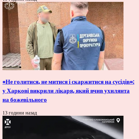
«Не голитися, не митися і скаржитися на сусідів»:
у Харкові викрили лікаря, який вчив ухилянта
на божевільного
13 години назад