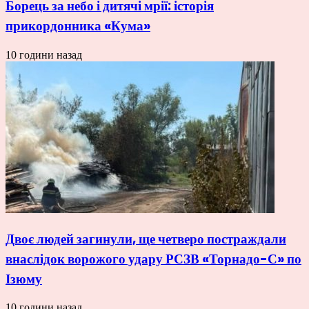
Борець за небо і дитячі мрії: історія
прикордонника «Кума»
10 години назад
Двоє людей загинули, ще четверо постраждали
внаслідок ворожого удару РСЗВ «Торнадо-С» по
Ізюму
10 години назад