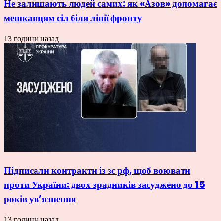
Не залишають людей самих: як «Азов» допомагає
мешканцям сіл біля лінії фронту
13 години назад
Підписали контракти із зс рф, щоб воювати
проти України: двох зрадників засуджено до 15
років ув’язнення
13 години назад