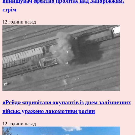
винищувач ефектно пролітає над Запоріжжям:
стрім
12 години назад
«Рейд» «привітав» окупантів із днем залізничних
військ: уражено локомотиви росіян
12 години назад