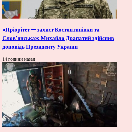
«Пріорітет — захист Костянтинівки та
Слов’янська»: Михайло Драпатий здійснив
доповідь Президенту України
14 години назад