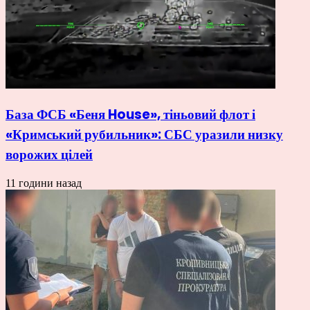
База ФСБ «Беня House», тіньовий флот і
«Кримський рубильник»: СБС уразили низку
ворожих цілей
11 години назад