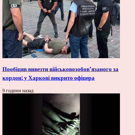
Пообіцяв вивезти військовозобов’язаного за
кордон: у Харкові викрито офіцера
9 години назад