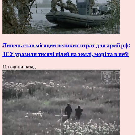
Липень став місяцем великих втрат для армії рф:
ЗСУ уразили тисячі цілей на землі, морі та в небі
11 години назад