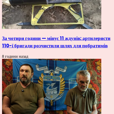
За чотири години — мінус 11 ждунів: артилеристи
110-ї бригади розчистили шлях для побратимів
8 години назад