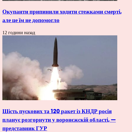
Окупанти припинили ходити стежками смерті,
але це їм не допомогло
12 години назад
Шість пускових та 120 ракет із КНДР росія
планує розгорнути у воронєжскій області, —
представник ГУР