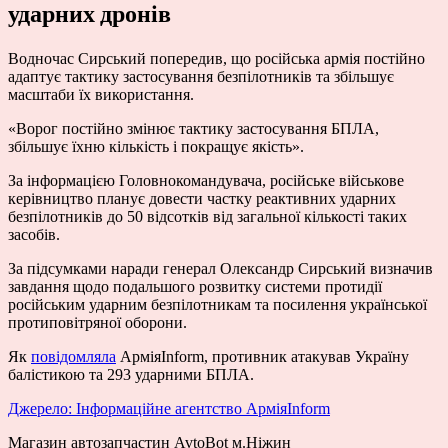
ударних дронів
Водночас Сирський попередив, що російська армія постійно
адаптує тактику застосування безпілотників та збільшує
масштаби їх використання.
«Ворог постійно змінює тактику застосування БПЛА,
збільшує їхню кількість і покращує якість».
За інформацією Головнокомандувача, російське військове
керівництво планує довести частку реактивних ударних
безпілотників до 50 відсотків від загальної кількості таких
засобів.
За підсумками наради генерал Олександр Сирський визначив
завдання щодо подальшого розвитку системи протидії
російським ударним безпілотникам та посилення української
протиповітряної оборони.
Як
повідомляла
АрміяInform, противник атакував Україну
балістикою та 293 ударними БПЛА.
Джерело: Інформаційне агентство АрміяInform
Магазин автозапчастин AvtoBot м.Ніжин