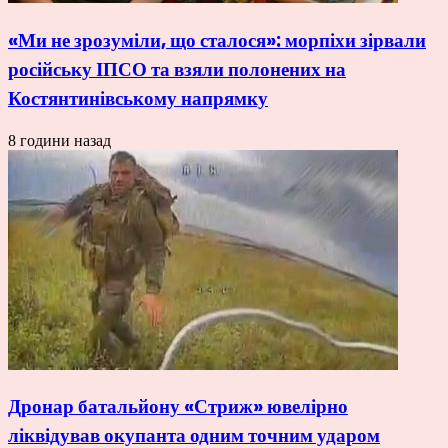
«Ми не зрозуміли, що сталося»: морпіхи зірвали
російську ІПСО та взяли полонених на
Костянтинівському напрямку
8 години назад
Дронар батальйону «Стриж» ювелірно
ліквідував окупанта одним точним ударом