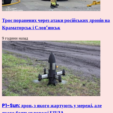
Троє поранених через атаки російських дронів на
Краматорськ і Слов’янськ
9 години назад
P1-Sun: дрон, з якого жартують у мережі, але
якого бояться ворожі БПЛА