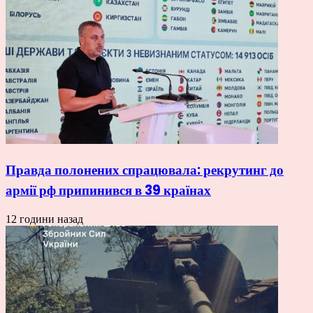
Правда полонених спрацювала: рекрутинг до
армії рф припинився в 39 країнах
12 години назад