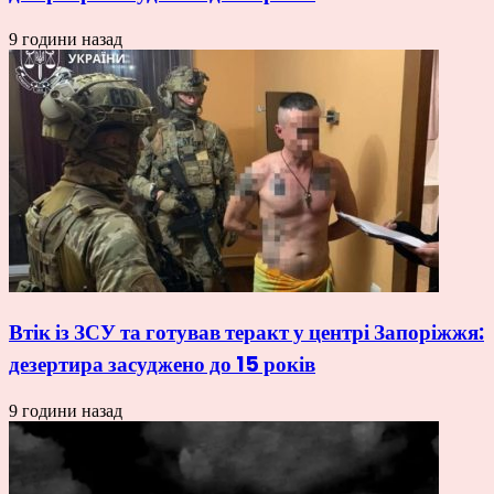
9 години назад
Втік із ЗСУ та готував теракт у центрі Запоріжжя:
дезертира засуджено до 15 років
9 години назад