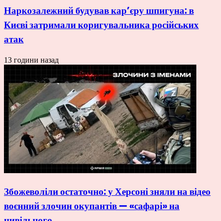
Наркозалежний будував кар’єру шпигуна: в
Києві затримали коригувальника російських
атак
13 години назад
Збожеволіли остаточно: у Херсоні зняли на відео
воєнний злочин окупантів — «сафарі» на
цивільного