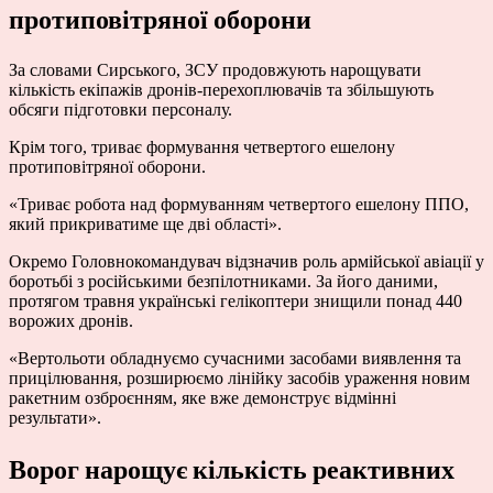
протиповітряної оборони
За словами Сирського, ЗСУ продовжують нарощувати
кількість екіпажів дронів-перехоплювачів та збільшують
обсяги підготовки персоналу.
Крім того, триває формування четвертого ешелону
протиповітряної оборони.
«Триває робота над формуванням четвертого ешелону ППО,
який прикриватиме ще дві області».
Окремо Головнокомандувач відзначив роль армійської авіації у
боротьбі з російськими безпілотниками. За його даними,
протягом травня українські гелікоптери знищили понад 440
ворожих дронів.
«Вертольоти обладнуємо сучасними засобами виявлення та
прицілювання, розширюємо лінійку засобів ураження новим
ракетним озброєнням, яке вже демонструє відмінні
результати».
Ворог нарощує кількість реактивних