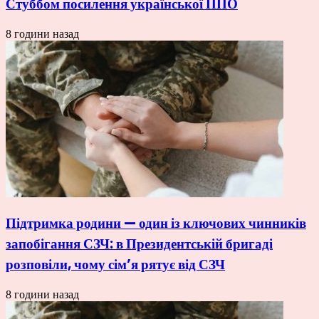
Стуббом посилення української ППО
8 години назад
Підтримка родини — один із ключових чинників
запобігання СЗЧ: в Президентській бригаді
розповіли, чому сім’я рятує від СЗЧ
8 години назад