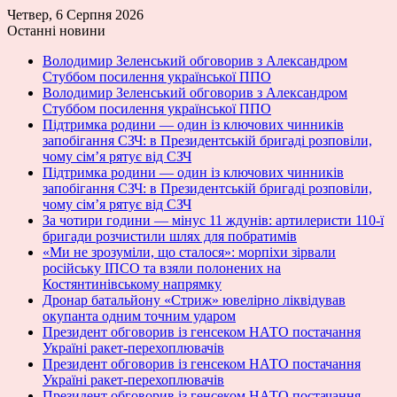
Четвер, 6 Серпня 2026
Останні новини
Володимир Зеленський обговорив з Александром
Стуббом посилення української ППО
Володимир Зеленський обговорив з Александром
Стуббом посилення української ППО
Підтримка родини — один із ключових чинників
запобігання СЗЧ: в Президентській бригаді розповіли,
чому сім’я рятує від СЗЧ
Підтримка родини — один із ключових чинників
запобігання СЗЧ: в Президентській бригаді розповіли,
чому сім’я рятує від СЗЧ
За чотири години — мінус 11 ждунів: артилеристи 110-ї
бригади розчистили шлях для побратимів
«Ми не зрозуміли, що сталося»: морпіхи зірвали
російську ІПСО та взяли полонених на
Костянтинівському напрямку
Дронар батальйону «Стриж» ювелірно ліквідував
окупанта одним точним ударом
Президент обговорив із генсеком НАТО постачання
Україні ракет-перехоплювачів
Президент обговорив із генсеком НАТО постачання
Україні ракет-перехоплювачів
Президент обговорив із генсеком НАТО постачання