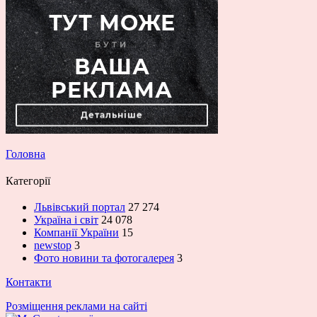
Головна
Категорії
Львівський портал
27 274
Україна і світ
24 078
Компанії України
15
newstop
3
Фото новини та фотогалерея
3
Контакти
Розміщення реклами на сайті