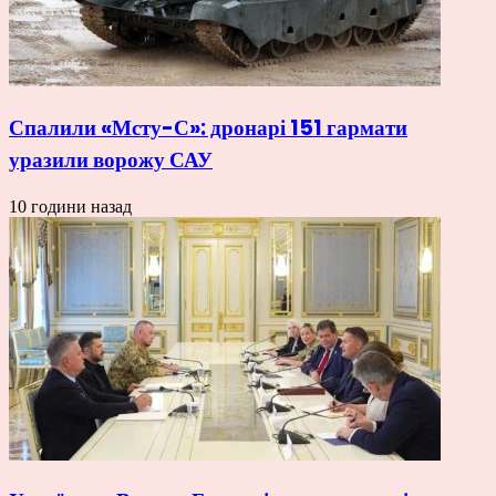
Спалили «Мсту-С»: дронарі 151 гармати
уразили ворожу САУ
10 години назад