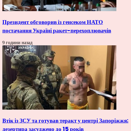
Президент обговорив із генсеком НАТО
постачання Україні ракет-перехоплювачів
9 години назад
Втік із ЗСУ та готував теракт у центрі Запоріжжя:
дезертира засуджено до 15 років