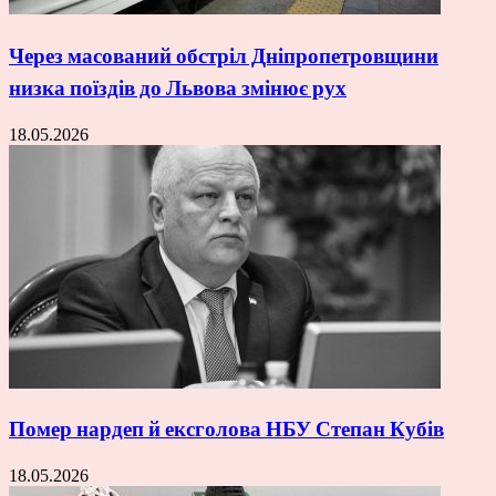
Через масований обстріл Дніпропетровщини
низка поїздів до Львова змінює рух
18.05.2026
Помер нардеп й ексголова НБУ Степан Кубів
18.05.2026