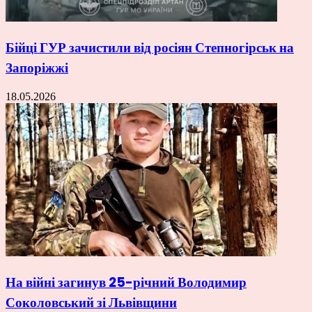
Бійці ГУР зачистили від росіян Степногірськ на
Запоріжжі
18.05.2026
На війні загинув 25-річний Володимир
Соколовський зі Львівщини