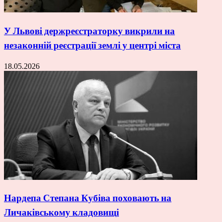
У Львові держреєстраторку викрили на
незаконній реєстрації землі у центрі міста
18.05.2026
Нардепа Степана Кубіва поховають на
Личаківському кладовищі