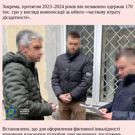
Зокрема, протягом 2023–2024 років він незаконно одержав 170
тис. грн у вигляді компенсації за нібито «часткову втрату
дієздатності».
Встановлено, що для оформлення фіктивної інвалідності
чиновник власноруч підробив дані медичних досліджень,