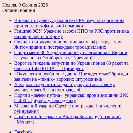
Неділя, 9 Серпня 2026
Останні новини
Вигнали з туалету: українські FPV змусили росіянина
припуститися фатальної помилки
Генштаб ЗСУ: Уражено засоби ППО та РЛС противника
на півдні рф та в Криму
Окупанти атакували вночі цивільну інфраструктуру
Житомирщини: постраждали троє цивільних
Спортсмени ЗСУ здобули бронзу на чемпіонаті Європи
із сучасного п’ятиборства у Туреччині
Ворог за тиждень запустив по Україні понад 60 ракет та
близько 1560 БПЛА — Президент
«Окупанти знахабніли»: дрони Президентської бригади
завітали на «пікнік» ворожих штурмовиків
У Харкові окупанти завдали удару по житловому
масиву: є загиблі та постраждалі
Поряд з «дачею путіна»: українські дрони знищили ЗРК
С-400 «Тріумф» у Геленджику
Масований удар по Одесі: є постраждалі та численні
руйнування
Пам’яті штаб-сержанта Віктора Бриткару (позивний
«Монах»)
Facebook