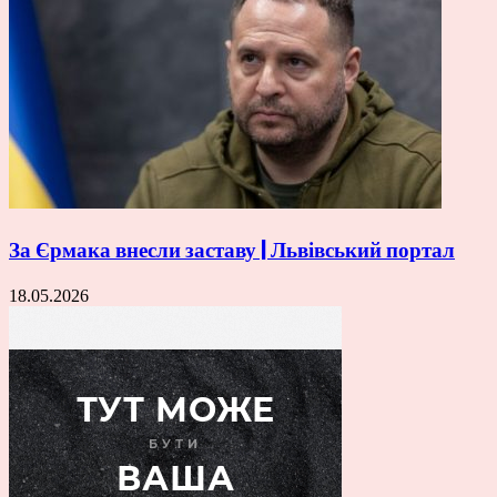
За Єрмака внесли заставу | Львівський портал
18.05.2026