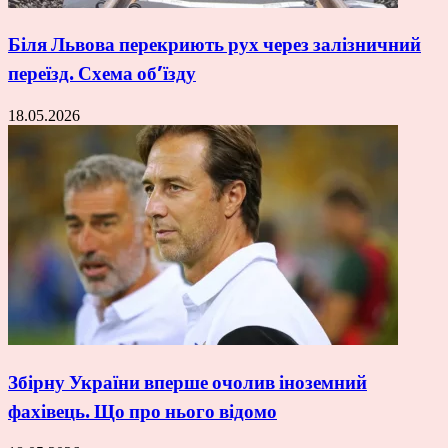
Біля Львова перекриють рух через залізничний
переїзд. Схема об’їзду
18.05.2026
Збірну України вперше очолив іноземний
фахівець. Що про нього відомо