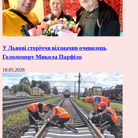
У Львові сторіччя відзначив очевидець
Голодомору Микола Парфіло
18.05.2026