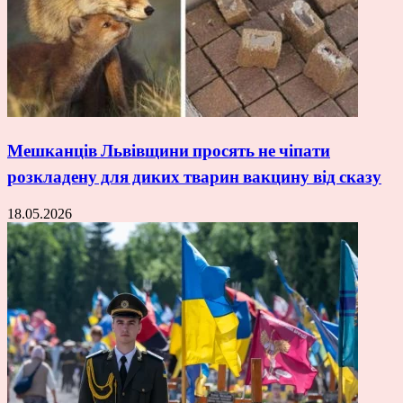
Мешканців Львівщини просять не чіпати
розкладену для диких тварин вакцину від сказу
18.05.2026