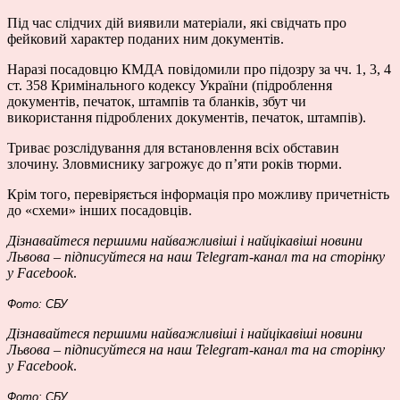
Під час слідчих дій виявили матеріали, які свідчать про
фейковий характер поданих ним документів.
Наразі посадовцю КМДА повідомили про підозру за чч. 1, 3, 4
ст. 358 Кримінального кодексу України (підроблення
документів, печаток, штампів та бланків, збут чи
використання підроблених документів, печаток, штампів).
Триває розслідування для встановлення всіх обставин
злочину. Зловмиснику загрожує до п’яти років тюрми.
Крім того, перевіряється інформація про можливу причетність
до «схеми» інших посадовців.
Дізнавайтеся першими найважливіші і найцікавіші новини
Львова – підписуйтеся на наш
Telegram-канал
та на сторінку
у
Facebook
.
Фото: СБУ
Дізнавайтеся першими найважливіші і найцікавіші новини
Львова – підписуйтеся на наш
Telegram-канал
та на сторінку
у
Facebook
.
Фото: СБУ