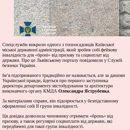
Спецслужби викрили одного з топпосадовців Київської
міської державної адміністрації, який зробив собі фейкову
інвалідність для «броні» від призову та соцвиплат від
держави. Про це Львівському порталу повідомили у Службі
безпеки України.
Ім’я підозрюваного традиційно не називається, але за даними
Української правди, йдеться про першого заступника
директора департаменту містобудування та архітектури
виконавчого органу КМДА
Олександра Яструбенка
.
За матеріалами справи, він підозрюється у безпідставному
оформленні собі II групи інвалідності.
Ця довідка дозволила чиновнику отримати «бронь» від
призову, а також регулярні соцвиплати від держави, які
передбачені для такої групи інвалідності.