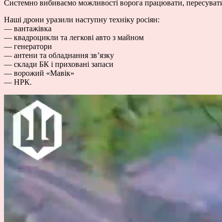
Системно вибиваємо можливості ворога працювати, пересувати
Наші дрони уразили наступну техніку росіян:
— вантажівка
— квадроцикли та легкові авто з майном
— генератори
— антени та обладнання зв’язку
— склади БК і приховані запаси
— ворожий «Мавік»
— НРК.