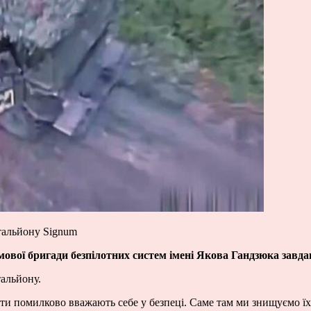
атальйону Signum
ової бригади безпілотних систем імені Якова Гандзюка завдаю
тальйону.
ти помилково вважають себе у безпеці. Саме там ми знищуємо їхню