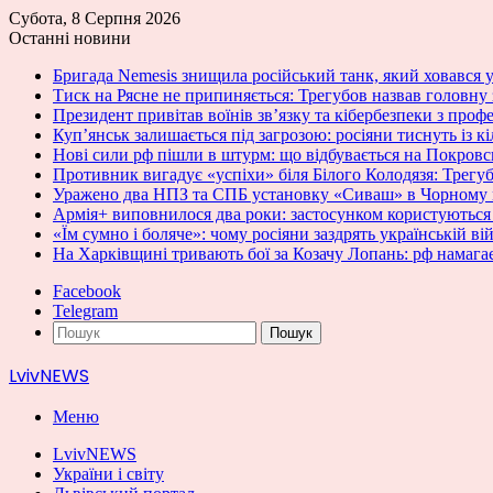
Субота, 8 Серпня 2026
Останні новини
Бригада Nemesis знищила російський танк, який ховався у
Тиск на Рясне не припиняється: Трегубов назвав головну
Президент привітав воїнів зв’язку та кібербезпеки з проф
Куп’янськ залишається під загрозою: росіяни тиснуть із к
Нові сили рф пішли в штурм: що відбувається на Покров
Противник вигадує «успіхи» біля Білого Колодязя: Трегу
Уражено два НПЗ та СПБ установку «Сиваш» в Чорному
Армія+ виповнилося два роки: застосунком користуються 
«Їм сумно і боляче»: чому росіяни заздрять українській ві
На Харківщині тривають бої за Козачу Лопань: рф намага
Facebook
Telegram
Пошук
LvivNEWS
Меню
LvivNEWS
України і світу