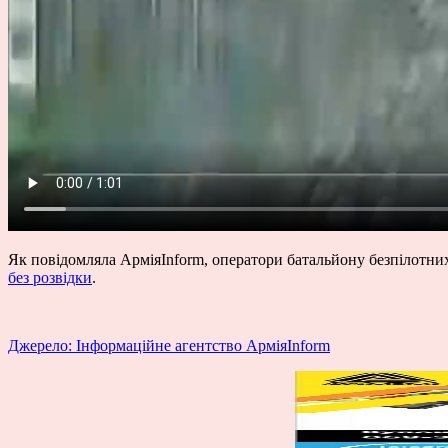
Як повідомляла АрміяInform, оператори батальйону безпілотни
без розвідки
.
Джерело: Інформаційне агентство АрміяInform