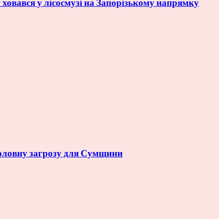
ховався у лісосмузі на Запорізькому напрямку
головну загрозу для Сумщини