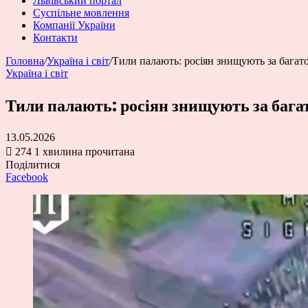
Львівський портал
Суспільне мовлення
Компанії України
Контакти
Головна
/
Україна і світ
/
Тили палають: росіян знищують за багато
Україна і світ
Тили палають: росіян знищують за багат
13.05.2026
274
1 хвилина прочитана
Поділитися
Facebook