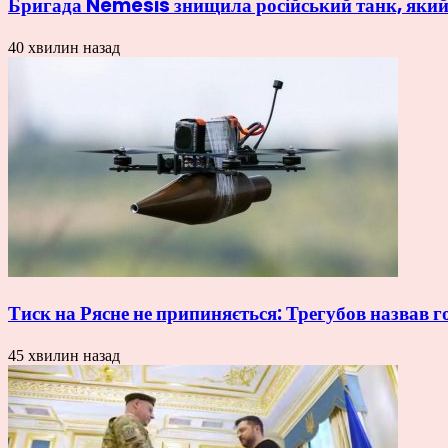
Бригада Nemesis знищила російський танк, який 
40 хвилин назад
Тиск на Рясне не припиняється: Трегубов назвав 
45 хвилин назад