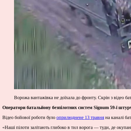
Ворожа вантажівка не доїхала до фронту. Скрін з відео б
Оператори батальйону безпілотних систем Signum 59-ї штурм
Відео бойової роботи було
оприлюднене 13 травня
на каналі ба
«Наші пілоти залітають глибоко в тил ворога — туди, де окупан