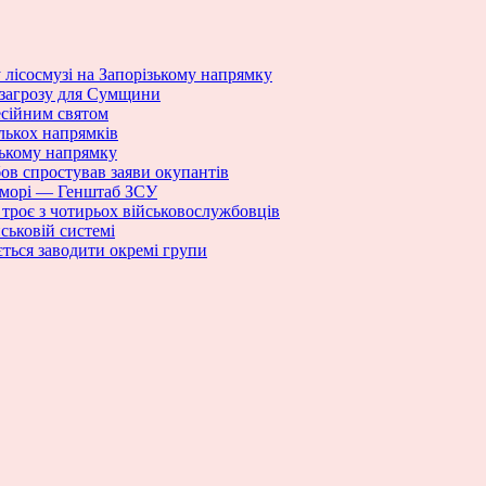
 лісосмузі на Запорізькому напрямку
 загрозу для Сумщини
есійним святом
ількох напрямків
ському напрямку
бов спростував заяви окупантів
 морі — Генштаб ЗСУ
троє з чотирьох військовослужбовців
йськовій системі
ється заводити окремі групи