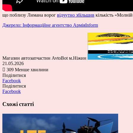
що поблизу Лимана ворог
відчутно збільшив
кількість «Молній
Джерело: Інформаційне агентство АрміяInform
Магазин автозапчастин AvtoBot м.Ніжин
21.05.2026
309
Менше хвилини
Поділитися
Facebook
Поділитися
Facebook
Схожі статті