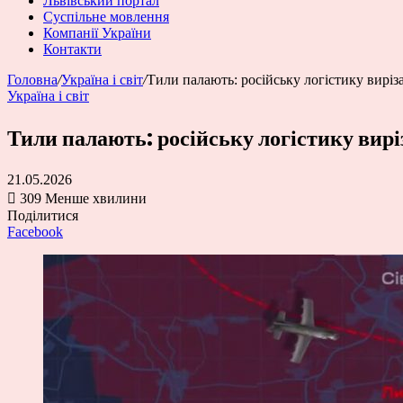
Львівський портал
Суспільне мовлення
Компанії України
Контакти
Головна
/
Україна і світ
/
Тили палають: російську логістику виріза
Україна і світ
Тили палають: російську логістику вирі
21.05.2026
309
Менше хвилини
Поділитися
Facebook