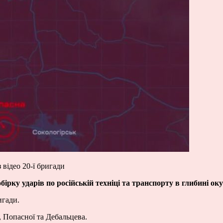
 відео 20-ї бригади
ірку ударів по російській техніці та транспорту в глибині ок
игади.
, Попасної та Дебальцева.