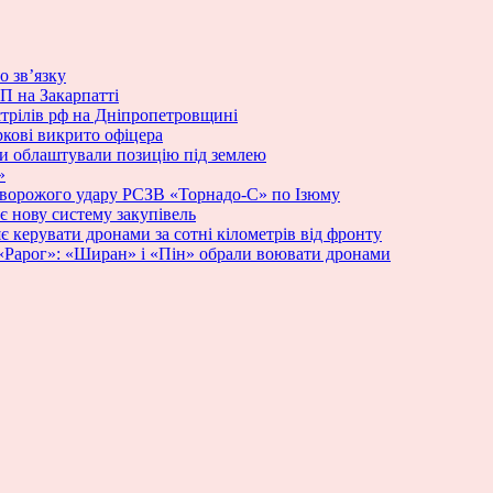
о зв’язку
П на Закарпатті
стрілів рф на Дніпропетровщині
ркові викрито офіцера
ики облаштували позицію під землею
»
 ворожого удару РСЗВ «Торнадо-С» по Ізюму
 нову систему закупівель
яє керувати дронами за сотні кілометрів від фронту
у «Рарог»: «Ширан» і «Пін» обрали воювати дронами