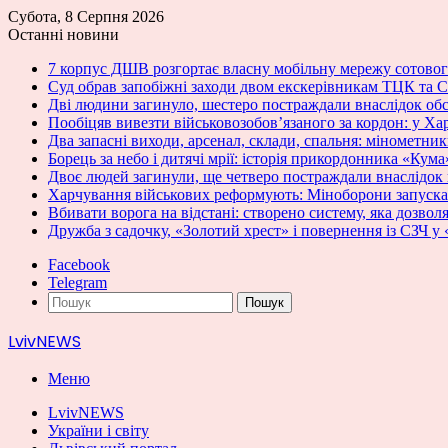
Субота, 8 Серпня 2026
Останні новини
7 корпус ДШВ розгортає власну мобільну мережу сотовог
Суд обрав запобіжні заходи двом екскерівникам ТЦК та С
Дві людини загинуло, шестеро постраждали внаслідок об
Пообіцяв вивезти військовозобов’язаного за кордон: у Ха
Два запасні виходи, арсенал, склади, спальня: мінометн
Борець за небо і дитячі мрії: історія прикордонника «Кума
Двоє людей загинули, ще четверо постраждали внаслідок
Харчування військових реформують: Міноборони запускає
Вбивати ворога на відстані: створено систему, яка дозвол
Дружба з садочку, «Золотий хрест» і повернення із СЗЧ 
Facebook
Telegram
Пошук
LvivNEWS
Меню
LvivNEWS
України і світу