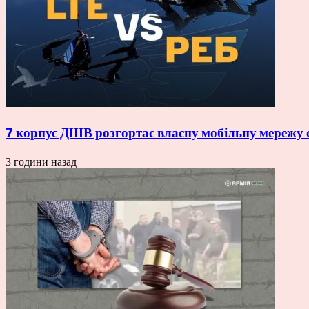
7 корпус ДШВ розгортає власну мобільну мережу с
3 години назад