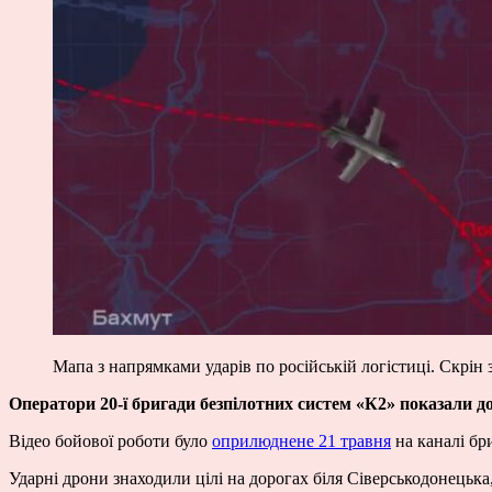
Мапа з напрямками ударів по російській логістиці. Скрін з
Оператори 20-ї бригади безпілотних систем «К2» показали доб
Відео бойової роботи було
оприлюднене 21 травня
на каналі бр
Ударні дрони знаходили цілі на дорогах біля Сіверськодонецька