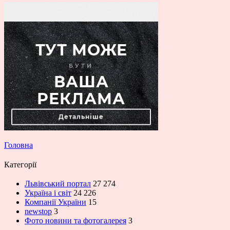
Головна
Категорії
Львівський портал
27 274
Україна і світ
24 226
Компанії України
15
newstop
3
Фото новини та фотогалерея
3