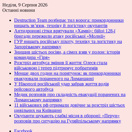
Неділя, 9 Серпня 2026
Останні новини
Destruction Team розбирає тил ворога: прикордонники
нищать зв’язок, техніку й логістику окупантів
Антидронові сітки врятували «Хамві»: бійці 128-ї
бригади пережили атаку російської «Молнії»
ГУР нищать російську піхоту, техніку та логістику на
Запорізькому напрямку
Знищив шістьох росіян, а сімох взяв у полон: історія
командира «Гіря»
Розстріл автобуса змінив її життя: Олеся стала
військовою і тепер підтримує побратимів
Менше двох годин на порятунок: як прикордонники
евакуювали пораненого на Лиманщині
У Нікополі російський удар забрав життя водія
рейсового автобуса
Медик розповів про складність евакуації поранених на
Лиманському напрямку
11 військових рф отримали довічне за розстріл шістьох
цивільних на Київщині
Окупанти шукають слабкі місця в обороні: «Перун»
розповів про ситуацію на Гуляйпільському напрямку
Facebook