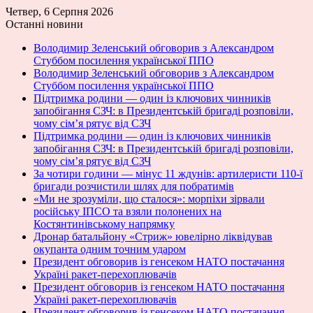
Четвер, 6 Серпня 2026
Останні новини
Володимир Зеленський обговорив з Александром
Стуббом посилення української ППО
Володимир Зеленський обговорив з Александром
Стуббом посилення української ППО
Підтримка родини — один із ключових чинників
запобігання СЗЧ: в Президентській бригаді розповіли,
чому сім’я рятує від СЗЧ
Підтримка родини — один із ключових чинників
запобігання СЗЧ: в Президентській бригаді розповіли,
чому сім’я рятує від СЗЧ
За чотири години — мінус 11 ждунів: артилеристи 110-ї
бригади розчистили шлях для побратимів
«Ми не зрозуміли, що сталося»: морпіхи зірвали
російську ІПСО та взяли полонених на
Костянтинівському напрямку
Дронар батальйону «Стриж» ювелірно ліквідував
окупанта одним точним ударом
Президент обговорив із генсеком НАТО постачання
Україні ракет-перехоплювачів
Президент обговорив із генсеком НАТО постачання
Україні ракет-перехоплювачів
Президент обговорив із генсеком НАТО постачання