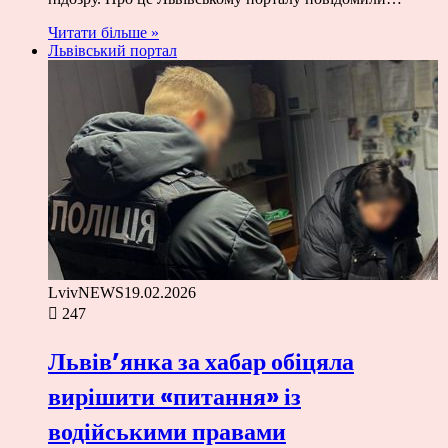
Читати більше »
Львівський портал
LvivNEWS
19.02.2026
247
Львів’янка за хабар обіцяла
вирішити «питання» із
водійськими правами