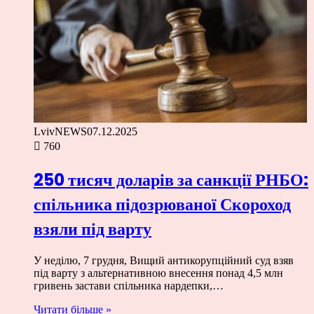
LvivNEWS
07.12.2025
760
250 тисяч доларів за санкції РНБО:
спільника підозрюваної Скороход
взяли під варту
У неділю, 7 грудня, Вищий антикорупційний суд взяв
під варту з альтернативною внесення понад 4,5 млн
гривень застави спільника нардепки,…
Читати більше »