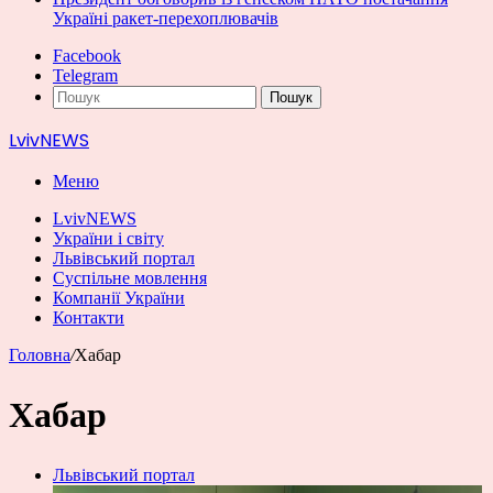
Україні ракет-перехоплювачів
Facebook
Telegram
Пошук
LvivNEWS
Меню
LvivNEWS
України і світу
Львівський портал
Суспільне мовлення
Компанії України
Контакти
Головна
/
Хабар
Хабар
Львівський портал