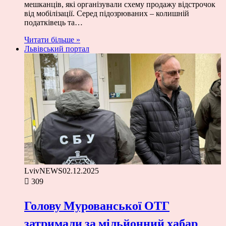
мешканців, які організували схему продажу відстрочок
від мобілізації. Серед підозрюваних – колишній
податківець та…
Читати більше »
Львівський портал
LvivNEWS
02.12.2025
309
Голову Мурованської ОТГ
затримали за мільйонний хабар