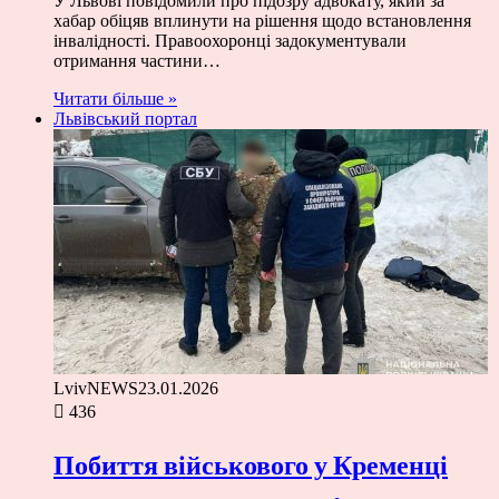
У Львові повідомили про підозру адвокату, який за
хабар обіцяв вплинути на рішення щодо встановлення
інвалідності. Правоохоронці задокументували
отримання частини…
Читати більше »
Львівський портал
LvivNEWS
23.01.2026
436
Побиття військового у Кременці