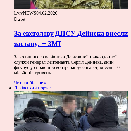
LvivNEWS
04.02.2026
259
За ексголову ДПСУ Дейнека внесли
заставу, – ЗМІ
За колишнього керівника Державної прикордонної
служби генерал-лейтенанта Сергія Дейнека, який
фігурує у справі про контрабанду сигарет, внесли 10
мільйонів гривень…
Читати більше »
Львівський портал