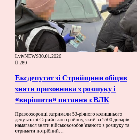
LvivNEWS
30.01.2026
289
Ексдепутат зі Стрийщини обіцяв
зняти призовника з розшуку і
«вирішити» питання з ВЛК
Правоохоронці затримали 53-річного колишнього
депутата зі Стрийського району, який за 5500 доларів
намагався зняти військовозобов’язаного з розшуку та
отримати потрібний…