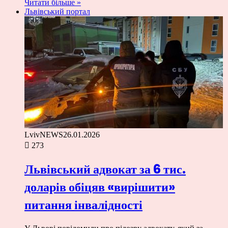
Читати більше »
Львівський портал
LvivNEWS
26.01.2026
273
Львівський адвокат за 6 тис.
доларів обіцяв «вирішити»
питання інвалідності