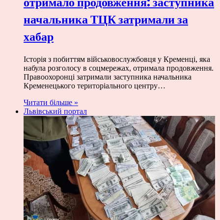
отримало продовження: заступника
начальника ТЦК затримали за
хабар
Історія з побиттям військовослужбовця у Кременці, яка
набула розголосу в соцмережах, отримала продовження.
Правоохоронці затримали заступника начальника
Кременецького територіального центру…
Читати більше »
Львівський портал