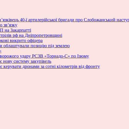
в’язківець 40-ї артилерійської бригади про Слобожанський наступ, 
о зв’язку
П на Закарпатті
стрілів рф на Дніпропетровщині
ркові викрито офіцера
ики облаштували позицію під землею
»
 ворожого удару РСЗВ «Торнадо-С» по Ізюму
 нову систему закупівель
яє керувати дронами за сотні кілометрів від фронту