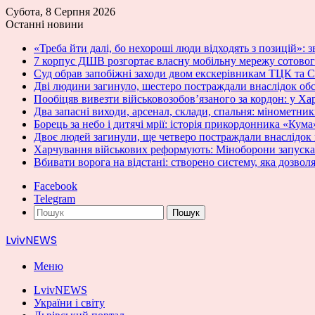
Субота, 8 Серпня 2026
Останні новини
«Треба йти далі, бо нехороші люди відходять з позицій»: з
7 корпус ДШВ розгортає власну мобільну мережу сотовог
Суд обрав запобіжні заходи двом екскерівникам ТЦК та С
Дві людини загинуло, шестеро постраждали внаслідок об
Пообіцяв вивезти військовозобов’язаного за кордон: у Ха
Два запасні виходи, арсенал, склади, спальня: мінометн
Борець за небо і дитячі мрії: історія прикордонника «Кума
Двоє людей загинули, ще четверо постраждали внаслідок
Харчування військових реформують: Міноборони запускає
Вбивати ворога на відстані: створено систему, яка дозвол
Facebook
Telegram
Пошук
LvivNEWS
Меню
LvivNEWS
України і світу