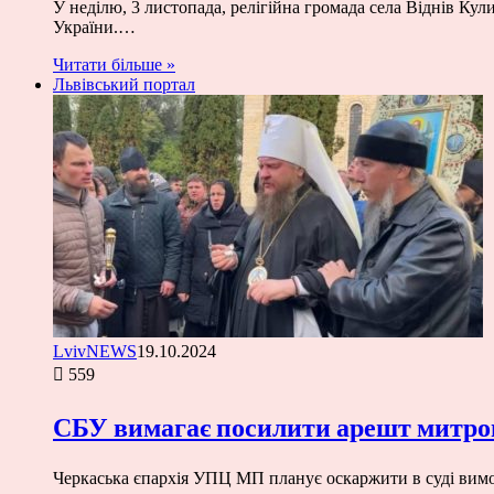
У неділю, 3 листопада, релігійна громада села Віднів Ку
України.…
Читати більше »
Львівський портал
LvivNEWS
19.10.2024
559
СБУ вимагає посилити арешт митро
Черкаська єпархія УПЦ МП планує оскаржити в суді вим