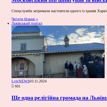
Спецслужби затримали настоятеля одного із храмів Харкі
Читати більше »
Львівський портал
LvivNEWS
03.11.2024
601
Ще одна релігійна громада на Льві