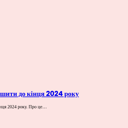
ршити до кінця 2024 року
інця 2024 року. Про це…