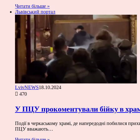
Читати більше »
Львівський портал
LvivNEWS
18.10.2024
470
У ПЦУ прокоментували бійку в хра
Події в черкаському храмі, де напередодні побилися прих
ПЦУ вважають…
Читати більше »