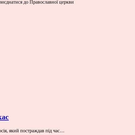
 приєднатися до Православної церкви
кас
сія, який постраждав під час…