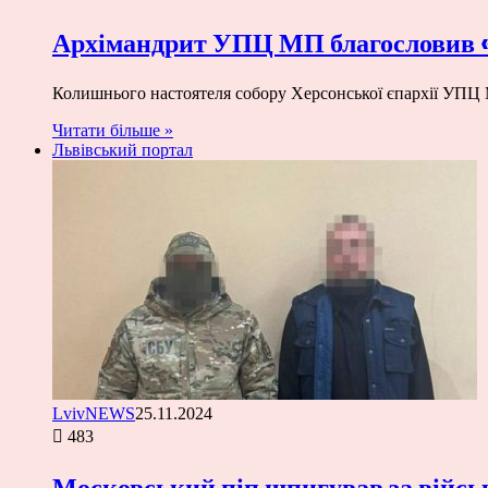
Архімандрит УПЦ МП благословив «
Колишнього настоятеля собору Херсонської єпархії УПЦ 
Читати більше »
Львівський портал
LvivNEWS
25.11.2024
483
Московський піп шпигував за війсь