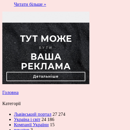
Читати більше »
Головна
Категорії
Львівський портал
27 274
Україна і світ
24 186
Компанії України
15
newstop
3