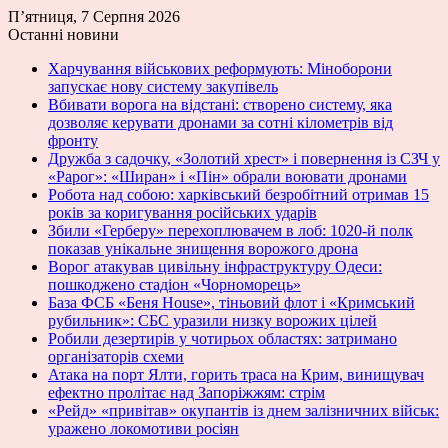
П’ятниця, 7 Серпня 2026
Останні новини
Харчування військових реформують: Міноборони
запускає нову систему закупівель
Вбивати ворога на відстані: створено систему, яка
дозволяє керувати дронами за сотні кілометрів від
фронту
Дружба з садочку, «Золотий хрест» і повернення із СЗЧ у
«Рарог»: «Ширан» і «Пін» обрали воювати дронами
Робота над собою: харківський безробітний отримав 15
років за коригування російських ударів
Збили «Герберу» перехоплювачем в лоб: 1020-й полк
показав унікальне знищення ворожого дрона
Ворог атакував цивільну інфраструктуру Одеси:
пошкоджено стадіон «Чорноморець»
База ФСБ «Беня House», тіньовий флот і «Кримський
рубильник»: СБС уразили низку ворожих цілей
Робили дезертирів у чотирьох областях: затримано
організаторів схеми
Атака на порт Ялти, горить траса на Крим, винищувач
ефектно пролітає над Запоріжжям: стрім
«Рейд» «привітав» окупантів із днем залізничних військ:
уражено локомотиви росіян