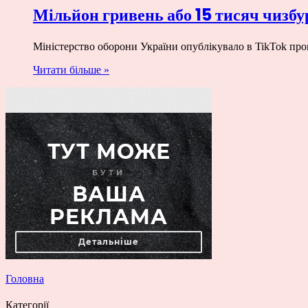
Мільйон гривень або 15 тисяч чизб
Міністерство оборони України опублікувало в TikTok про
Читати більше »
Головна
Категорії