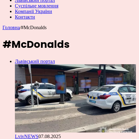
Львівський портал
Суспільне мовлення
Компанії України
Контакти
Головна
/
#McDonalds
#McDonalds
Львівський портал
LvivNEWS
07.08.2025