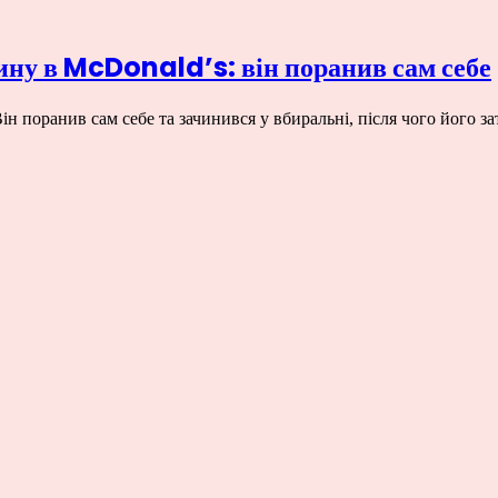
ину в McDonald’s: він поранив сам себе
ін поранив сам себе та зачинився у вбиральні, після чого його