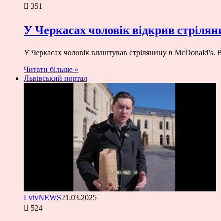
351
У Черкасах чоловік відкрив стрілян
У Черкасах чоловік влаштував стрілянину в McDonald’s. В
Читати більше »
Львівський портал
LvivNEWS
21.03.2025
524