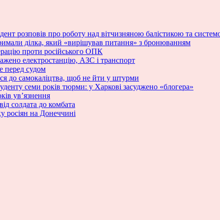
зидент розповів про роботу над вітчизняною балістикою та сист
римали ділка, який «вирішував питання» з бронюванням
ерацію проти російського ОПК
ражено електростанцію, АЗС і транспорт
е перед судом
ся до самокаліцтва, щоб не йти у штурми
туденту семи років тюрми: у Харкові засуджено «блогера»
ків ув’язнення
від солдата до комбата
у росіян на Донеччині