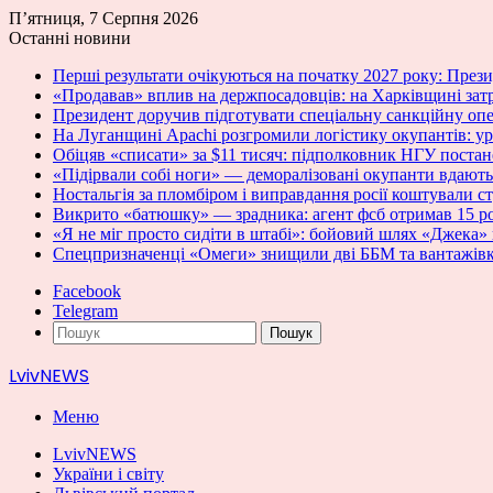
П’ятниця, 7 Серпня 2026
Останні новини
Перші результати очікуються на початку 2027 року: Пре
«Продавав» вплив на держпосадовців: на Харківщині зат
Президент доручив підготувати спеціальну санкційну оп
На Луганщині Apachi розгромили логістику окупантів: у
Обіцяв «списати» за $11 тисяч: підполковник НГУ постан
«Підірвали собі ноги» — деморалізовані окупанти вдають
Ностальгія за пломбіром і виправдання росії коштували с
Викрито «батюшку» — зрадника: агент фсб отримав 15 ро
«Я не міг просто сидіти в штабі»: бойовий шлях «Джека» 
Спецпризначенці «Омеги» знищили дві ББМ та вантажівк
Facebook
Telegram
Пошук
LvivNEWS
Меню
LvivNEWS
України і світу