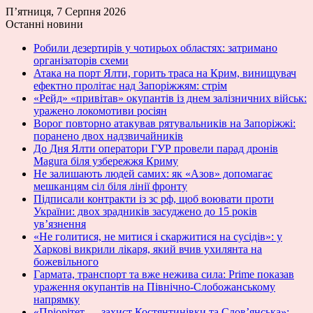
П’ятниця, 7 Серпня 2026
Останні новини
Робили дезертирів у чотирьох областях: затримано
організаторів схеми
Атака на порт Ялти, горить траса на Крим, винищувач
ефектно пролітає над Запоріжжям: стрім
«Рейд» «привітав» окупантів із днем залізничних військ:
уражено локомотиви росіян
Ворог повторно атакував рятувальників на Запоріжжі:
поранено двох надзвичайників
До Дня Ялти оператори ГУР провели парад дронів
Magura біля узбережжя Криму
Не залишають людей самих: як «Азов» допомагає
мешканцям сіл біля лінії фронту
Підписали контракти із зс рф, щоб воювати проти
України: двох зрадників засуджено до 15 років
ув’язнення
«Не голитися, не митися і скаржитися на сусідів»: у
Харкові викрили лікаря, який вчив ухилянта на
божевільного
Гармата, транспорт та вже нежива сила: Prime показав
ураження окупантів на Північно-Слобожанському
напрямку
«Пріорітет — захист Костянтинівки та Слов’янська»: