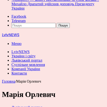
Михайло Драпатий здійснив доповідь Президенту
України
Facebook
Telegram
Пошук
LvivNEWS
Меню
LvivNEWS
України і світу
Львівський портал
Суспільне мовлення
Компанії України
Контакти
Головна
/
Марія Орлевич
Марія Орлевич