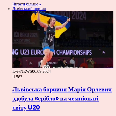
Читати більше »
Львівський портал
LvivNEWS
06.09.2024
583
Львівська борчиня Марія Орлевич
здобула «срібло» на чемпіонаті
світу U20