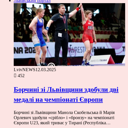
Львівський портал
LvivNEWS
12.03.2025
452
Борчині зі Львівщини здобули дві
медалі на чемпіонаті Європи
Борчині зі Львівщини Манола Скобельська й Марія
Орлевич здобули «срібло» і «бронзу» на чемпіонаті
Європи U23, який триває у Тирані (Республіка…