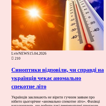
LvivNEWS
15.04.2026
210
Синоптики відповіли, чи справді на
українців чекає аномально
спекотне літо
Українців закликають не вірити гучним заявам про
нібито цьогорічне «аномально спекотне літо». Фахівці
наголошують, що робити такі температурні прогнози