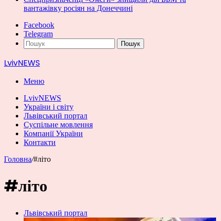
вантажівку росіян на Донеччині
Facebook
Telegram
Пошук
LvivNEWS
Меню
LvivNEWS
України і світу
Львівський портал
Суспільне мовлення
Компанії України
Контакти
Головна
/
#літо
#літо
Львівський портал