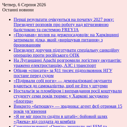
Четвер, 6 Серпня 2026
Останні новини
Перші результати очікуються на початку 2027 року:
Президент розповів про роботу над вітчизняною
балістикою та системою FREYJA
«Продавав» вплив на держпосадовців: на Харківщині
затримали ділка, який «вирішував питання» з
бронюванням
Президент доручив підготувати спеціальну санкційну
операцію проти російського ОПК
На Луганщині Apachi розгромили логістику окупантів:
уражено електростанцію, АЗС і транспорт
Обіцяв «списати» за $11 тисяч: підполковник НГУ
постане перед судом
«Підірвали собі ноги» — деморалізовані окупанти
вдаються до самокаліцтва, щоб не йти у штурми
Ностальгія за пломбіром і виправдання росії коштували
студенту семи років тюрми: у Харкові засуджено
«блогера»
Викрито «батюшку» — зрадника: агент фсб отримав 15
років ув’язнення
«Я не міг просто сидіти в штабі»: бойовий шлях
«Джека» від солдата до комбата
Спецпризначенці «Омеги» знищили дві ББМ та