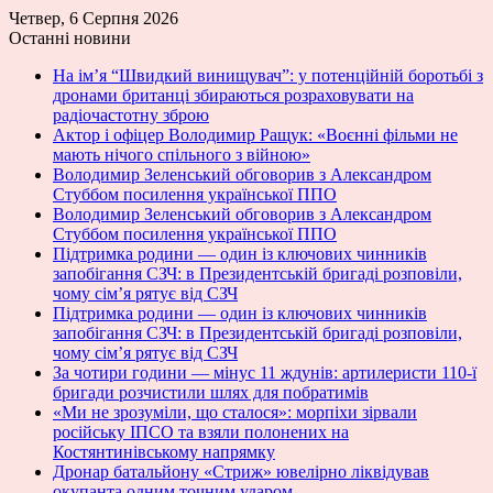
Четвер, 6 Серпня 2026
Останні новини
На ім’я “Швидкий винищувач”: у потенційній боротьбі з
дронами британці збираються розраховувати на
радіочастотну зброю
Актор і офіцер Володимир Ращук: «Воєнні фільми не
мають нічого спільного з війною»
Володимир Зеленський обговорив з Александром
Стуббом посилення української ППО
Володимир Зеленський обговорив з Александром
Стуббом посилення української ППО
Підтримка родини — один із ключових чинників
запобігання СЗЧ: в Президентській бригаді розповіли,
чому сім’я рятує від СЗЧ
Підтримка родини — один із ключових чинників
запобігання СЗЧ: в Президентській бригаді розповіли,
чому сім’я рятує від СЗЧ
За чотири години — мінус 11 ждунів: артилеристи 110-ї
бригади розчистили шлях для побратимів
«Ми не зрозуміли, що сталося»: морпіхи зірвали
російську ІПСО та взяли полонених на
Костянтинівському напрямку
Дронар батальйону «Стриж» ювелірно ліквідував
окупанта одним точним ударом