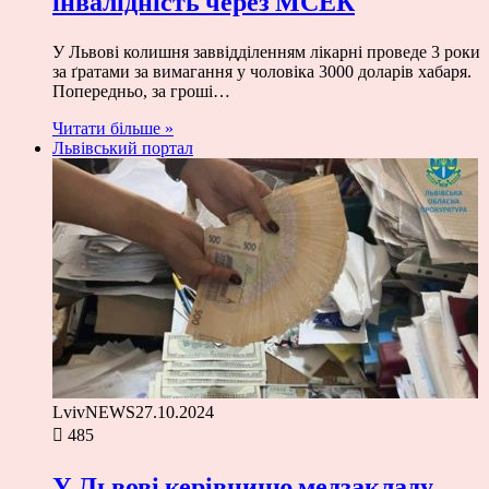
інвалідність через МСЕК
У Львові колишня заввідділенням лікарні проведе 3 роки
за ґратами за вимагання у чоловіка 3000 доларів хабаря.
Попередньо, за гроші…
Читати більше »
Львівський портал
LvivNEWS
27.10.2024
485
У Львові керівницю медзакладу