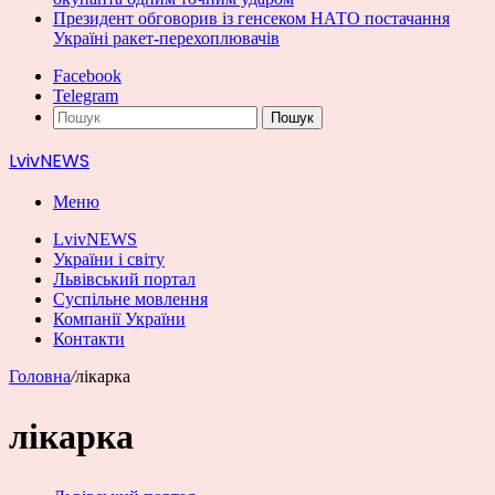
Президент обговорив із генсеком НАТО постачання
Україні ракет-перехоплювачів
Facebook
Telegram
Пошук
LvivNEWS
Меню
LvivNEWS
України і світу
Львівський портал
Суспільне мовлення
Компанії України
Контакти
Головна
/
лікарка
лікарка