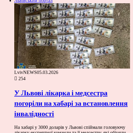
Львівський портал
LvivNEWS
05.03.2026
254
У Львові лікарка і медсестра
погоріли на хабарі за встановлення
інвалідності
На хабарі у 3000 доларів у Львові спіймали головуючу
лікарку експертної команди та її медсестру, які обіцяли