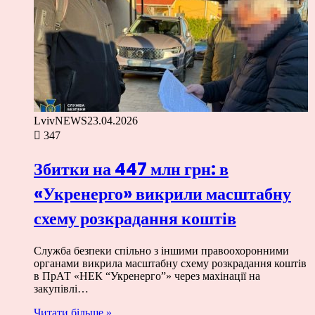
LvivNEWS
23.04.2026
347
Збитки на 447 млн грн: в
«Укренерго» викрили масштабну
схему розкрадання коштів
Служба безпеки спільно з іншими правоохоронними
органами викрила масштабну схему розкрадання коштів
в ПрАТ «НЕК “Укренерго”» через махінації на
закупівлі…
Читати більше »