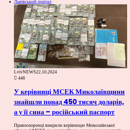
Львівський портал
LvivNEWS
22.10.2024
448
У керівниці МСЕК Миколаївщини
знайшли понад 450 тисяч доларів,
а у її сина – російський паспорт
Правоохоронці викрили керівницю Миколаївської