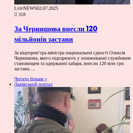
LvivNEWS
02.07.2025
318
За Чернишова внесли 120
мільйонів застави
За віцепрем’єра-міністра національної єдності Олексія
Чернишова, якого підозрюють у зловживанні службовим
становищем та одержанні хабаря, внесли 120 млн грн
застави.…
Читати більше »
Львівський портал