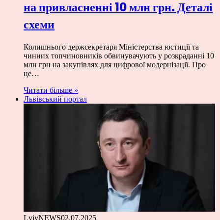
на привласненні 10 млн грн. Деталі
схеми
Колишнього держсекретаря Міністерства юстиції та
чинних топчиновників обвинувачують у розкраданні 10
млн грн на закупівлях для цифрової модернізації. Про
це…
Читати більше »
Львівський портал
LvivNEWS
02.07.2025