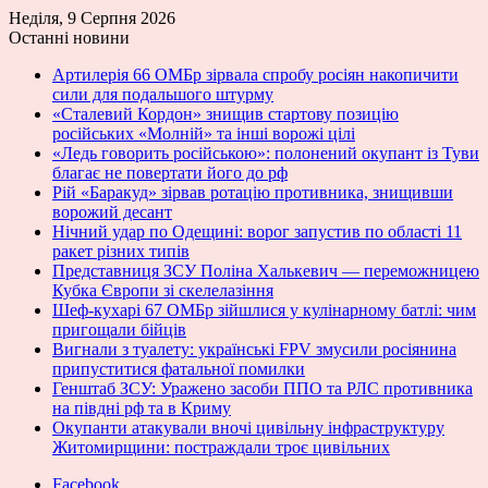
Неділя, 9 Серпня 2026
Останні новини
Артилерія 66 ОМБр зірвала спробу росіян накопичити
сили для подальшого штурму
«Сталевий Кордон» знищив стартову позицію
російських «Молній» та інші ворожі цілі
«Ледь говорить російською»: полонений окупант із Туви
благає не повертати його до рф
Рій «Баракуд» зірвав ротацію противника, знищивши
ворожий десант
Нічний удар по Одещині: ворог запустив по області 11
ракет різних типів
Представниця ЗСУ Поліна Халькевич — переможницею
Кубка Європи зі скелелазіння
Шеф-кухарі 67 ОМБр зійшлися у кулінарному батлі: чим
пригощали бійців
Вигнали з туалету: українські FPV змусили росіянина
припуститися фатальної помилки
Генштаб ЗСУ: Уражено засоби ППО та РЛС противника
на півдні рф та в Криму
Окупанти атакували вночі цивільну інфраструктуру
Житомирщини: постраждали троє цивільних
Facebook