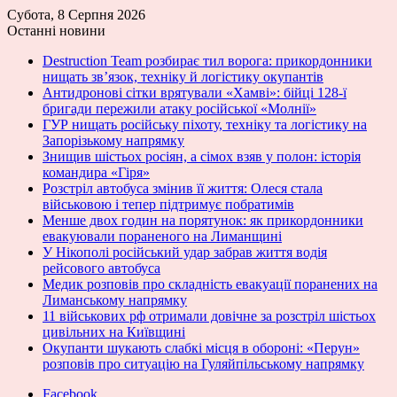
Субота, 8 Серпня 2026
Останні новини
Destruction Team розбирає тил ворога: прикордонники
нищать зв’язок, техніку й логістику окупантів
Антидронові сітки врятували «Хамві»: бійці 128-ї
бригади пережили атаку російської «Молнії»
ГУР нищать російську піхоту, техніку та логістику на
Запорізькому напрямку
Знищив шістьох росіян, а сімох взяв у полон: історія
командира «Гіря»
Розстріл автобуса змінив її життя: Олеся стала
військовою і тепер підтримує побратимів
Менше двох годин на порятунок: як прикордонники
евакуювали пораненого на Лиманщині
У Нікополі російський удар забрав життя водія
рейсового автобуса
Медик розповів про складність евакуації поранених на
Лиманському напрямку
11 військових рф отримали довічне за розстріл шістьох
цивільних на Київщині
Окупанти шукають слабкі місця в обороні: «Перун»
розповів про ситуацію на Гуляйпільському напрямку
Facebook