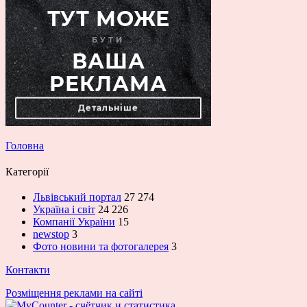
Головна
Категорії
Львівський портал
27 274
Україна і світ
24 226
Компанії України
15
newstop
3
Фото новини та фотогалерея
3
Контакти
Розміщення реклами на сайті