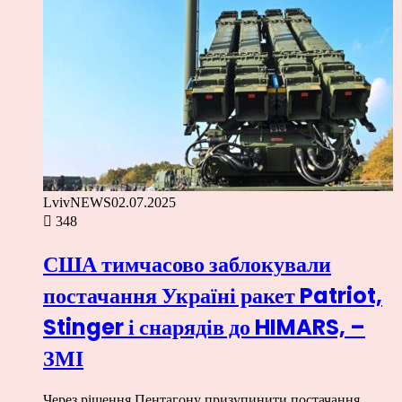
LvivNEWS
02.07.2025
348
США тимчасово заблокували
постачання Україні ракет Patriot,
Stinger і снарядів до HIMARS, –
ЗМІ
Через рішення Пентагону призупинити постачання