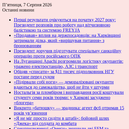
П’ятниця, 7 Серпня 2026
Останні новини
Перші результати очікуються на початку 2027 року:
Президент розповів про роботу над вітчизняною
балістикою та системою FREYJA
«Продавав» вплив на держпосадовців: на Харківщині
затримали ділка, який «вирішував питання» з
бронюванням
Президент доручив підготувати спеціальну санкційну
операцію проти російського ОПК
На Луганщині Apachi розгромили логістику окупантів:
уражено електростанцію, АЗС і транспорт
Обіцяв «списати» за $11 тисяч: підполковник НГУ
постане перед судом
«Підірвали собі ноги» — деморалізовані окупанти
вдаються до самокаліцтва, щоб не йти у штурми
Ностальгія за пломбіром і виправдання росії коштували
студенту семи років тюрми: у Харкові засуджено
«блогера»
Викрито «батюшку» — зрадника: агент фсб отримав 15
років ув’язнення
«Я не міг просто сидіти в штабі»: бойовий шлях
«Джека» від солдата до комбата
Спецпризначенці «Омеги» знищили дві ББМ та