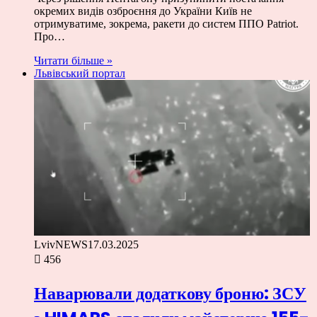
окремих видів озброєння до України Київ не
отримуватиме, зокрема, ракети до систем ППО Patriot.
Про…
Читати більше »
Львівський портал
LvivNEWS
17.03.2025
456
Наварювали додаткову броню: ЗСУ