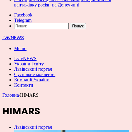
вантажівку росіян на Донеччині
Facebook
Telegram
Пошук
LvivNEWS
Меню
LvivNEWS
України і світу
Львівський портал
Суспільне мовлення
Компанії України
Контакти
Головна
/
HIMARS
HIMARS
Львівський портал