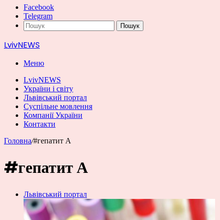
Facebook
Telegram
Пошук
LvivNEWS
Меню
LvivNEWS
України і світу
Львівський портал
Суспільне мовлення
Компанії України
Контакти
Головна
/
#гепатит А
#гепатит А
Львівський портал