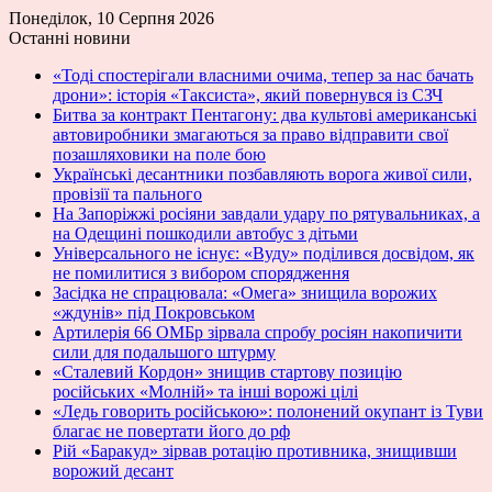
Понеділок, 10 Серпня 2026
Останні новини
«Тоді спостерігали власними очима, тепер за нас бачать
дрони»: історія «Таксиста», який повернувся із СЗЧ
Битва за контракт Пентагону: два культові американські
автовиробники змагаються за право відправити свої
позашляховики на поле бою
Українські десантники позбавляють ворога живої сили,
провізії та пального
На Запоріжжі росіяни завдали удару по рятувальниках, а
на Одещині пошкодили автобус з дітьми
Універсального не існує: «Вуду» поділився досвідом, як
не помилитися з вибором спорядження
Засідка не спрацювала: «Омега» знищила ворожих
«ждунів» під Покровськом
Артилерія 66 ОМБр зірвала спробу росіян накопичити
сили для подальшого штурму
«Сталевий Кордон» знищив стартову позицію
російських «Молній» та інші ворожі цілі
«Ледь говорить російською»: полонений окупант із Туви
благає не повертати його до рф
Рій «Баракуд» зірвав ротацію противника, знищивши
ворожий десант