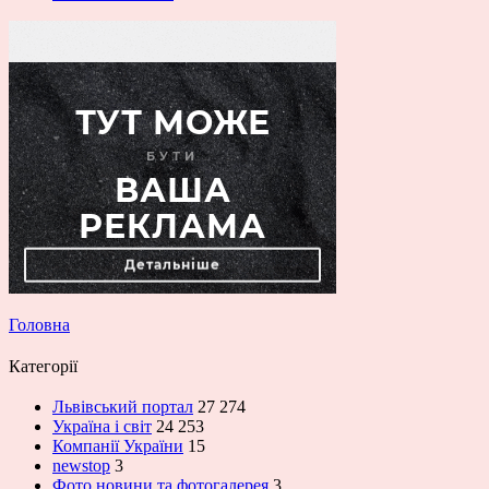
Головна
Категорії
Львівський портал
27 274
Україна і світ
24 253
Компанії України
15
newstop
3
Фото новини та фотогалерея
3