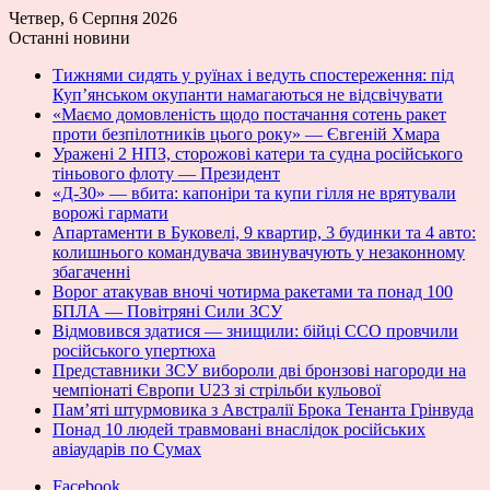
Четвер, 6 Серпня 2026
Останні новини
Тижнями сидять у руїнах і ведуть спостереження: під
Куп’янськом окупанти намагаються не відсвічувати
«Маємо домовленість щодо постачання сотень ракет
проти безпілотників цього року» — Євгеній Хмара
Уражені 2 НПЗ, сторожові катери та судна російського
тіньового флоту — Президент
«Д-30» — вбита: капоніри та купи гілля не врятували
ворожі гармати
Апартаменти в Буковелі, 9 квартир, 3 будинки та 4 авто:
колишнього командувача звинувачують у незаконному
збагаченні
Ворог атакував вночі чотирма ракетами та понад 100
БПЛА — Повітряні Сили ЗСУ
Відмовився здатися — знищили: бійці ССО провчили
російського упертюха
Представники ЗСУ вибороли дві бронзові нагороди на
чемпіонаті Європи U23 зі стрільби кульової
Пам’яті штурмовика з Австралії Брока Тенанта Грінвуда
Понад 10 людей травмовані внаслідок російських
авіаударів по Сумах
Facebook