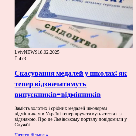
LvivNEWS
18.02.2025
473
Скасування медалей у школах: як
тепер відзначатимуть
випускників-відмінників
Замість золотих і срібних медалей школярам-
відмінникам в Україні тепер вручатимуть атестат із
відзнакою. Про це Львівському порталу повідомили у
Службі…
Читати більше »