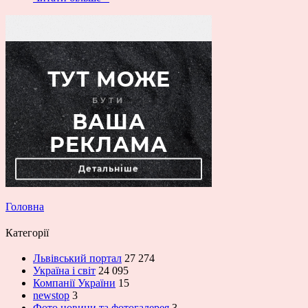
Головна
Категорії
Львівський портал
27 274
Україна і світ
24 095
Компанії України
15
newstop
3
Фото новини та фотогалерея
3