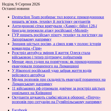
Неділя, 9 Серпня 2026
Останні новини
Destruction Team розбирає тил ворога: прикордонники
нищать зв’язок, техніку й логістику окупантів
Антидронові сітки врятували «Хамві»: бійці 128-ї
бригади пережили атаку російської «Молнії»
ГУР нищать російську піхоту, техніку та логістику на
Запорізькому напрямку
Знищив шістьох росіян, а сімох взяв у полон: історія
командира «Гіря»
Розстріл автобуса змінив її життя: Олеся стала
військовою і тепер підтримує побратимів
Менше двох годин на порятунок: як прикордонники
евакуювали пораненого на Лиманщині
У Нікополі російський удар забрав життя водія
рейсового автобуса
Медик розповів про складність евакуації поранених на
Лиманському напрямку
11 військових рф отримали довічне за розстріл шістьох
цивільних на Київщині
Окупанти шукають слабкі місця в обороні: «Перун»
розповів про ситуацію на Гуляйпільському напрямку
Facebook