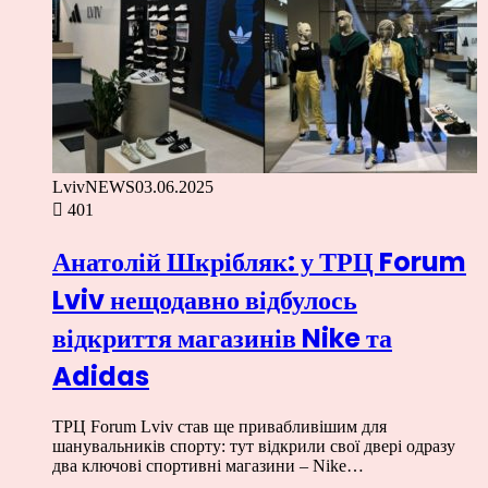
LvivNEWS
03.06.2025
401
Анатолій Шкрібляк: у ТРЦ Forum
Lviv нещодавно відбулось
відкриття магазинів Nike та
Adidas
ТРЦ Forum Lviv став ще привабливішим для
шанувальників спорту: тут відкрили свої двері одразу
два ключові спортивні магазини – Nike…