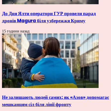
До Дня Ялти оператори ГУР провели парад
дронів Magura біля узбережжя Криму
15 години назад
Не залишають людей самих: як «Азов» допомагає
мешканцям сіл біля лінії фронту