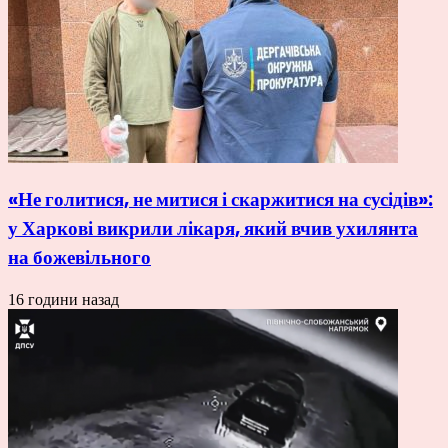
«Не голитися, не митися і скаржитися на сусідів»:
у Харкові викрили лікаря, який вчив ухилянта
на божевільного
16 години назад