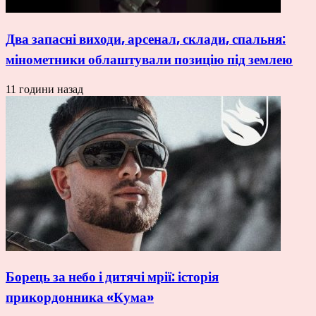
Два запасні виходи, арсенал, склади, спальня:
мінометники облаштували позицію під землею
11 години назад
Борець за небо і дитячі мрії: історія
прикордонника «Кума»