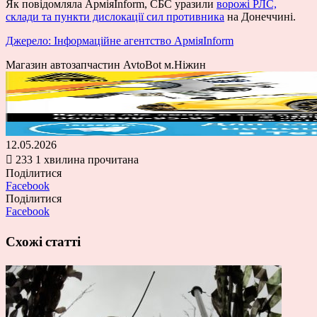
Як повідомляла АрміяInform, СБС уразили
ворожі РЛС,
склади та пункти дислокації сил противника
на Донеччині.
Джерело: Інформаційне агентство АрміяInform
Магазин автозапчастин AvtoBot м.Ніжин
12.05.2026
233
1 хвилина прочитана
Поділитися
Facebook
Поділитися
Facebook
Схожі статті