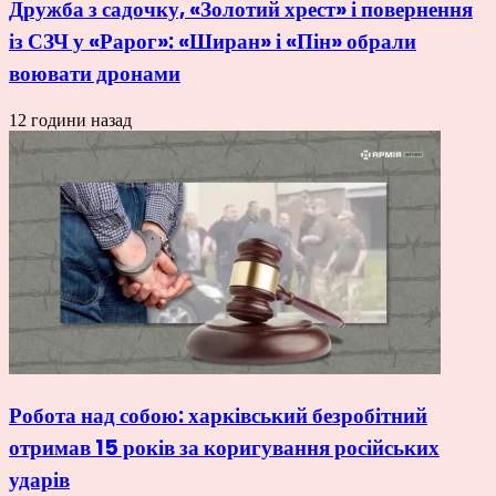
Дружба з садочку, «Золотий хрест» і повернення
із СЗЧ у «Рарог»: «Ширан» і «Пін» обрали
воювати дронами
12 години назад
Робота над собою: харківський безробітний
отримав 15 років за коригування російських
ударів