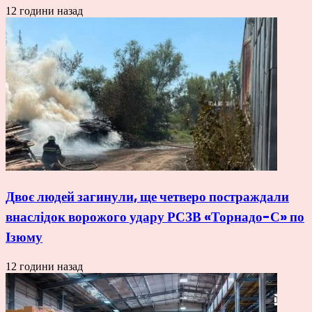
12 години назад
Двоє людей загинули, ще четверо постраждали
внаслідок ворожого удару РСЗВ «Торнадо-С» по
Ізюму
12 години назад