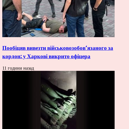
Пообіцяв вивезти військовозобов’язаного за
кордон: у Харкові викрито офіцера
11 години назад