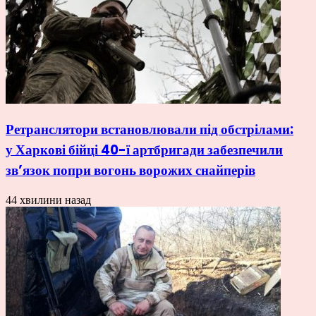
Ретранслятори встановлювали під обстрілами:
у Харкові бійці 40-ї артбригади забезпечили
зв’язок попри вогонь ворожих снайперів
44 хвилини назад