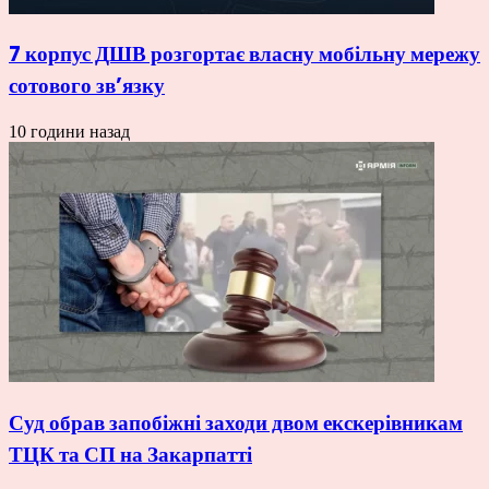
7 корпус ДШВ розгортає власну мобільну мережу
сотового зв’язку
10 години назад
Суд обрав запобіжні заходи двом екскерівникам
ТЦК та СП на Закарпатті