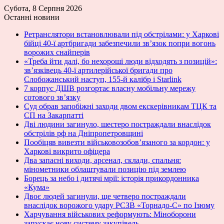
Субота, 8 Серпня 2026
Останні новини
Ретранслятори встановлювали під обстрілами: у Харкові
бійці 40-ї артбригади забезпечили зв’язок попри вогонь
ворожих снайперів
«Треба йти далі, бо нехороші люди відходять з позицій»:
зв’язківець 40-ї артилерійської бригади про
Слобожанський наступ, 155-й калібр і Starlink
7 корпус ДШВ розгортає власну мобільну мережу
сотового зв’язку
Суд обрав запобіжні заходи двом екскерівникам ТЦК та
СП на Закарпатті
Дві людини загинуло, шестеро постраждали внаслідок
обстрілів рф на Дніпропетровщині
Пообіцяв вивезти військовозобов’язаного за кордон: у
Харкові викрито офіцера
Два запасні виходи, арсенал, склади, спальня:
мінометники облаштували позицію під землею
Борець за небо і дитячі мрії: історія прикордонника
«Кума»
Двоє людей загинули, ще четверо постраждали
внаслідок ворожого удару РСЗВ «Торнадо-С» по Ізюму
Харчування військових реформують: Міноборони
запускає нову систему закупівель