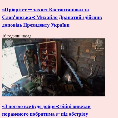
«Пріорітет — захист Костянтинівки та
Слов’янська»: Михайло Драпатий здійснив
доповідь Президенту України
16 години назад
«З ногою все буде добре»: бійці вивезли
пораненого побратима з-під обстрілу