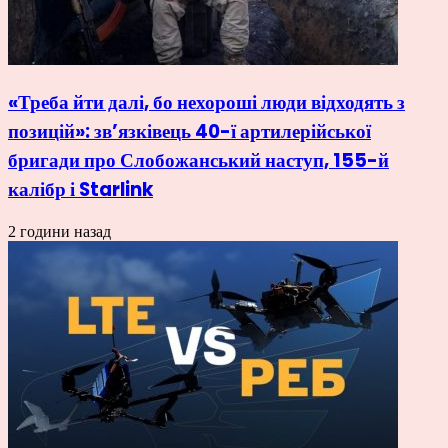
«Треба йти далі, бо нехороші люди відходять з
позицій»: зв’язківець 40-ї артилерійської
бригади про Слобожанський наступ, 155-й
калібр і Starlink
2 години назад