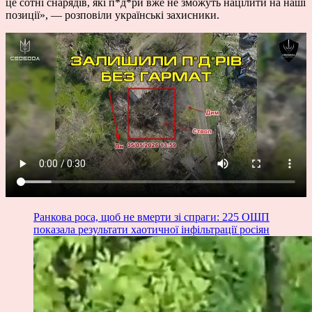
це сотні снарядів, які п*д*ри вже не зможуть націлити на наші
позиції», — розповіли українські захисники.
Ранкова роса, щоб не вмерти зі спраги: 225 ОШП
показала результати хаотичної інфільтрації росіян