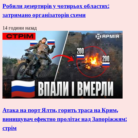
Робили дезертирів у чотирьох областях:
затримано організаторів схеми
14 години назад
Атака на порт Ялти, горить траса на Крим,
винищувач ефектно пролітає над Запоріжжям:
стрім