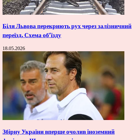
Біля Львова перекриють рух через залізничний
переїзд. Схема об’їзду
18.05.2026
Збірну України вперше очолив іноземний