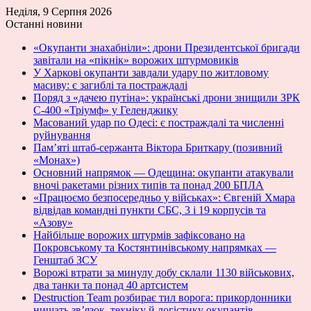
Неділя, 9 Серпня 2026
Останні новини
«Окупанти знахабніли»: дрони Президентської бригади
завітали на «пікнік» ворожих штурмовиків
У Харкові окупанти завдали удару по житловому
масиву: є загиблі та постраждалі
Поряд з «дачею путіна»: українські дрони знищили ЗРК
С-400 «Тріумф» у Геленджику
Масований удар по Одесі: є постраждалі та численні
руйнування
Пам’яті штаб-сержанта Віктора Бриткару (позивний
«Монах»)
Основний напрямок — Одещина: окупанти атакували
вночі ракетами різних типів та понад 200 БПЛА
«Працюємо безпосередньо у військах»: Євгеній Хмара
відвідав командні пункти СБС, 3 і 19 корпусів та
«Азову»
Найбільше ворожих штурмів зафіксовано на
Покровському та Костянтинівському напрямках —
Генштаб ЗСУ
Ворожі втрати за минулу добу склали 1130 військових,
два танки та понад 40 артсистем
Destruction Team розбирає тил ворога: прикордонники
нищать зв’язок, техніку й логістику окупантів