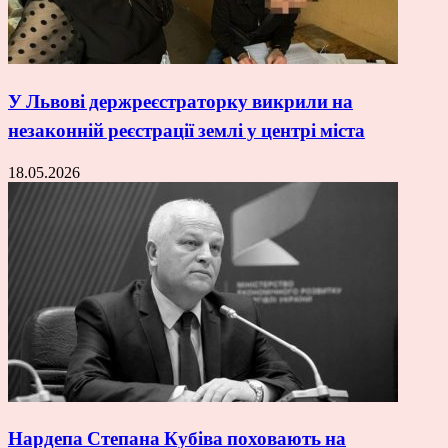
У Львові держреєстраторку викрили на
незаконній реєстрації землі у центрі міста
18.05.2026
Нардепа Степана Кубіва поховають на