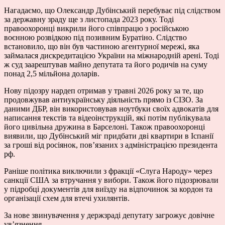
Нагадаємо, що Олександр Дубінський перебуває під слідством
за державну зраду ще з листопада 2023 року. Тоді
правоохоронці викрили його співпрацю з російською
воєнною розвідкою під позивним Буратіно. Слідство
встановило, що він був частиною агентурної мережі, яка
займалася дискредитацією України на міжнародній арені. Тоді
ж суд заарештував майно депутата та його родичів на суму
понад 2,5 мільйона доларів.
Нову підозру нардеп отримав у травні 2026 року за те, що
продовжував антиукраїнську діяльність прямо із СІЗО. За
даними ДБР, він використовував ноутбуки своїх адвокатів для
написання текстів та відеоінструкцій, які потім публікувала
його цивільна дружина в Барселоні. Також правоохоронці
виявили, що Дубінський міг придбати дві квартири в Іспанії
за гроші від росіянок, пов’язаних з адміністрацією президента
рф.
Раніше політика виключили з фракції «Слуга Народу» через
санкції США за втручання у вибори. Також його підозрювали
у підробці документів для виїзду на відпочинок за кордон та
організації схем для втечі ухилянтів.
За нове звинувачення у держзраді депутату загрожує довічне
ув’язнення.