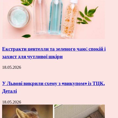
Екстракти центелли та зеленого чаю: спокій і
захист для чутливої шкіри
18.05.2026
У Львові викрили схему з «викупом» із ТЦК.
Деталі
18.05.2026