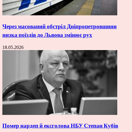
Через масований обстріл Дніпропетровщини
низка поїздів до Львова змінює рух
18.05.2026
Помер нардеп й ексголова НБУ Степан Кубів