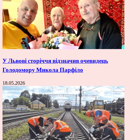
У Львові сторіччя відзначив очевидець
Голодомору Микола Парфіло
18.05.2026