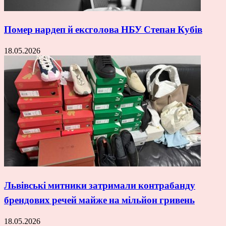
Помер нардеп й ексголова НБУ Степан Кубів
18.05.2026
Львівські митники затримали контрабанду
брендових речей майже на мільйон гривень
18.05.2026