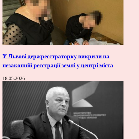
У Львові держреєстраторку викрили на
незаконній реєстрації землі у центрі міста
18.05.2026