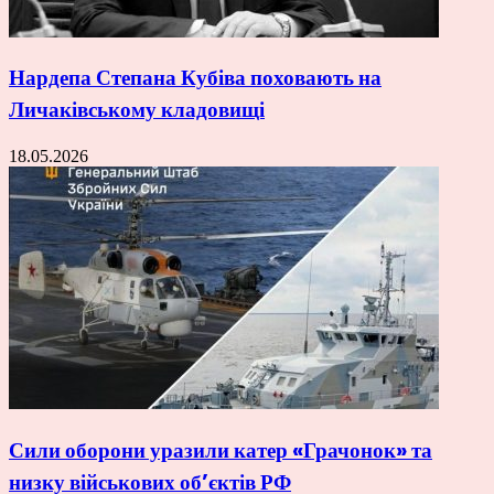
Нардепа Степана Кубіва поховають на
Личаківському кладовищі
18.05.2026
Сили оборони уразили катер «Грачонок» та
низку військових об’єктів РФ