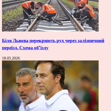
Біля Львова перекриють рух через залізничний
переїзд. Схема об’їзду
18.05.2026