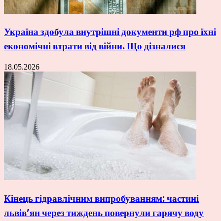
Україна здобула внутрішні документи рф про їхні
економічні втрати від війни. Що дізналися
18.05.2026
Кінець гідравлічним випробуванням: частині
львів’ян через тиждень повернули гарячу воду