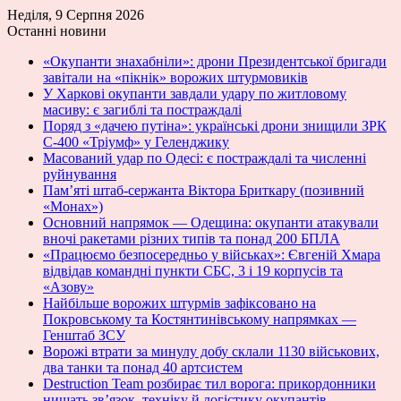
Неділя, 9 Серпня 2026
Останні новини
«Окупанти знахабніли»: дрони Президентської бригади
завітали на «пікнік» ворожих штурмовиків
У Харкові окупанти завдали удару по житловому
масиву: є загиблі та постраждалі
Поряд з «дачею путіна»: українські дрони знищили ЗРК
С-400 «Тріумф» у Геленджику
Масований удар по Одесі: є постраждалі та численні
руйнування
Пам’яті штаб-сержанта Віктора Бриткару (позивний
«Монах»)
Основний напрямок — Одещина: окупанти атакували
вночі ракетами різних типів та понад 200 БПЛА
«Працюємо безпосередньо у військах»: Євгеній Хмара
відвідав командні пункти СБС, 3 і 19 корпусів та
«Азову»
Найбільше ворожих штурмів зафіксовано на
Покровському та Костянтинівському напрямках —
Генштаб ЗСУ
Ворожі втрати за минулу добу склали 1130 військових,
два танки та понад 40 артсистем
Destruction Team розбирає тил ворога: прикордонники
нищать зв’язок, техніку й логістику окупантів