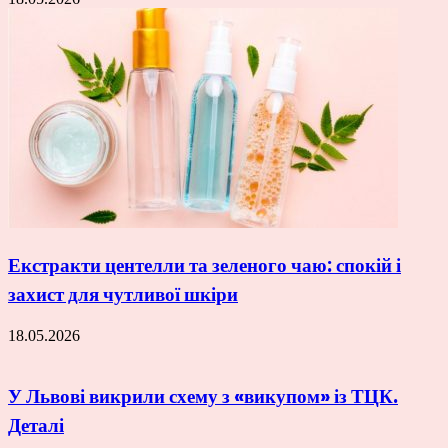
Екстракти центелли та зеленого чаю: спокій і
захист для чутливої шкіри
18.05.2026
У Львові викрили схему з «викупом» із ТЦК.
Деталі