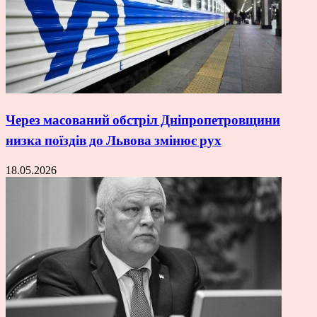
Через масований обстріл Дніпропетровщини
низка поїздів до Львова змінює рух
18.05.2026