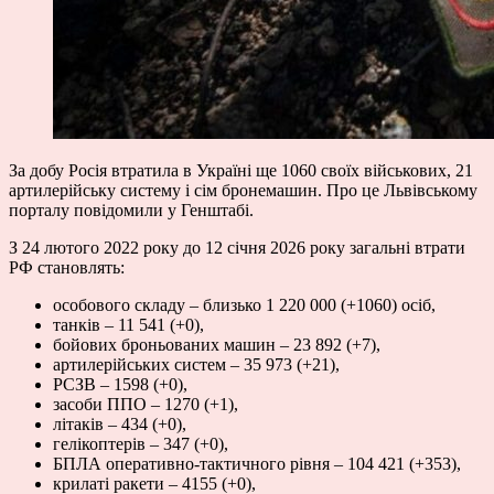
За добу Росія втратила в Україні ще 1060 своїх військових, 21
артилерійську систему і сім бронемашин. Про це Львівському
порталу повідомили у
Генштабі
.
З 24 лютого 2022 року до 12 січня 2026 року загальні втрати
РФ становлять:
особового складу – близько 1 220 000 (+1060) осіб,
танків – 11 541 (+0),
бойових броньованих машин – 23 892 (+7),
артилерійських систем – 35 973 (+21),
РСЗВ – 1598 (+0),
засоби ППО – 1270 (+1),
літаків – 434 (+0),
гелікоптерів – 347 (+0),
БПЛА оперативно-тактичного рівня – 104 421 (+353),
крилаті ракети – 4155 (+0),