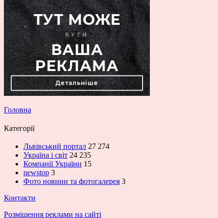
Головна
Категорії
Львівський портал
27 274
Україна і світ
24 235
Компанії України
15
newstop
3
Фото новини та фотогалерея
3
Контакти
Розміщення реклами на сайті