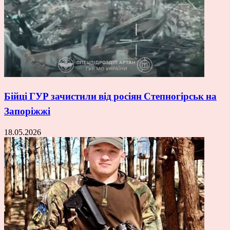
Бійці ГУР зачистили від росіян Степногірськ на
Запоріжжі
18.05.2026