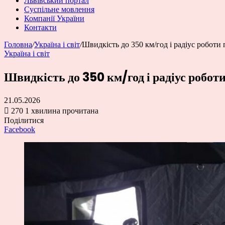
Львівський портал
Суспільне мовлення
Компанії України
Контакти
Головна
/
Україна і світ
/
Швидкість до 350 км/год і радіус роботи
Україна і світ
Швидкість до 350 км/год і радіус робот
21.05.2026
270
1 хвилина прочитана
Поділитися
Facebook