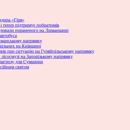
ндира «Гіря»
ю і тепер підтримує побратимів
куювали пораненого на Лиманщині
 автобуса
Лиманському напрямку
ивільних на Київщині
вів про ситуацію на Гуляйпільському напрямку
 лісосмузі на Запорізькому напрямку
 загрозу для Сумщини
есійним святом