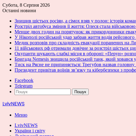
Субота, 8 Серпня 2026
Останні новини
Знищив шістьох росіян, а сімох взяв у полон: історія кома
Розстріл автобуса змінив її життя: Олеся стала військово
Менше двох годин на порятунок: як прикордонники ева
У Нікополі російський удар забрав життя водія рейсового
Медик розповів про складність евакуації поранених на 
11 військових рф отримали довічне за розстріл шістьох ц
Окупанти шукають слабкі місця в обороні: «Перун» розпо
Бригада Nemesis знищила російський танк, який ховався у
Тиск на Рясне не припиняється: Трегубов назвав головну
Президент привітав воїнів зв’язку та кібербезпеки з проф
Facebook
Telegram
Пошук
LvivNEWS
Меню
LvivNEWS
України і світу