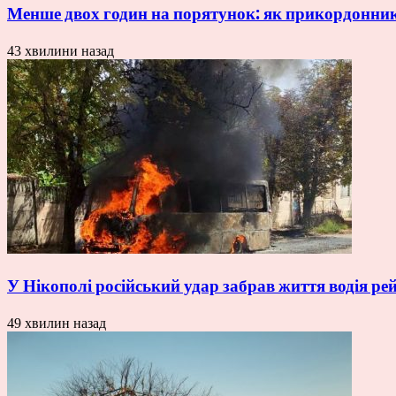
Менше двох годин на порятунок: як прикордонни
43 хвилини назад
У Нікополі російський удар забрав життя водія ре
49 хвилин назад