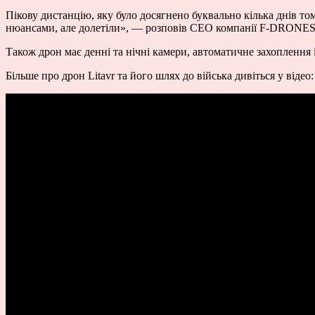
Пікову дистанцію, яку було досягнено буквально кілька днів том
нюансами, але долетіли», — розповів CEO компанії F-DRONES
Також дрон має денні та нічні камери, автоматичне захоплення і
Більше про дрон Litavr та його шлях до війська дивіться у відео: