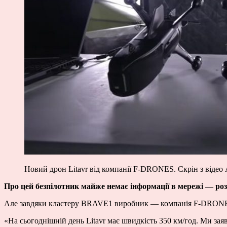
Новий дрон Litavr від компанії F-DRONES. Скрін з відео
Про цей безпілотник майже немає інформації в мережі — роз
Але завдяки кластеру BRAVE1 виробник — компанія F-DRO
«На сьогоднішній день Litavr має швидкість 350 км/год. Ми зая