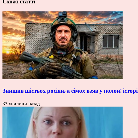
Схожі статті
Знищив шістьох росіян, а сімох взяв у полон: істо
33 хвилини назад