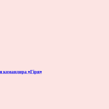
рія командира «Гіря»