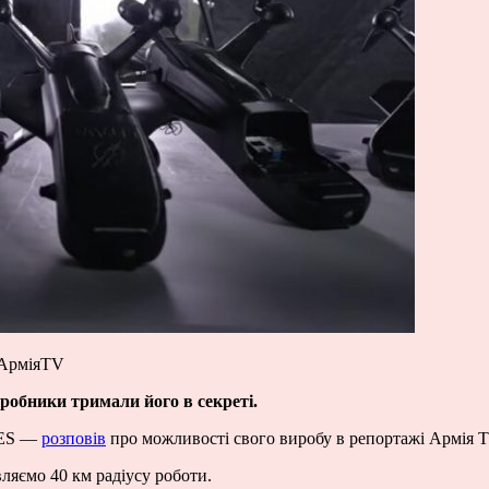
 АрміяTV
робники тримали його в секреті.
NES —
розповів
про можливості свого виробу в репортажі Армія T
вляємо 40 км радіусу роботи.